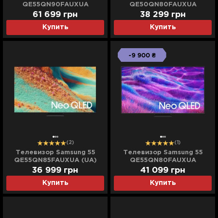
QE55QN90FAUXUA
QE50QN80FAUXUA
61 699
грн
38 299
грн
Купить
Купить
-9 900 ₴
(2)
(1)
Телевизор Samsung 55
Телевизор Samsung 55
QE55QN85FAUXUA (UA)
QE55QN80FAUXUA
36 999
грн
41 099
грн
Купить
Купить