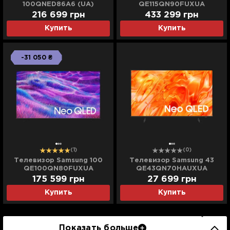
100QNED86A6 (UA)
QE115QN90FUXUA
216 699
грн
433 299
грн
Купить
Купить
-31 050 ₴
(1)
(0)
Телевизор Samsung 100
Телевизор Samsung 43
QE100QN80FUXUA
QE43QN70HAUXUA
175 599
грн
27 699
грн
Купить
Купить
Показать больше