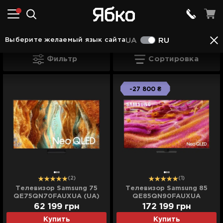
Телевізори в Камянце - Подольском
Neo QLE
Выберите желаемый язык сайта
UA
RU
Neo QLED в Камянце - Подольском
Фильтр
Сортировка
-27 800 ₴
(2)
(1)
Телевизор Samsung 75
Телевизор Samsung 85
QE75QN70FAUXUA (UA)
QE85QN90FAUXUA
62 199
грн
172 199
грн
Купить
Купить