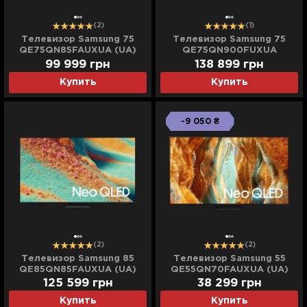
(2)
(1)
Телевизор Samsung 75
Телевизор Samsung 75
QE75QN85FAUXUA (UA)
QE75QN900FUXUA
99 999
грн
138 899
грн
Купить
Купить
-9 050 ₴
(2)
(2)
Телевизор Samsung 85
Телевизор Samsung 55
QE85QN85FAUXUA (UA)
QE55QN70FAUXUA (UA)
125 599
грн
38 299
грн
Купить
Купить