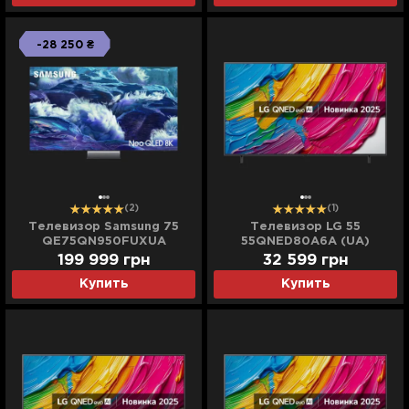
-28 250 ₴
(2)
(1)
Телевизор Samsung 75
Телевизор LG 55
QE75QN950FUXUA
55QNED80A6A (UA)
199 999
грн
32 599
грн
Купить
Купить