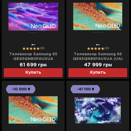
(2)
(2)
Телевизор Samsung 65
Телевизор Samsung 65
QE65QN80FAUXUA
QE65QN85FAUXUA (UA)
61 699
грн
47 999
грн
Купить
Купить
-10 000 ₴
-41 100 ₴