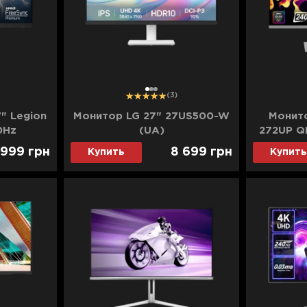
1
2
3
(3)
" Legion
Монитор LG 27" 27US500-W
Монито
0Hz
(UA)
272UP Q
UA)
 999
грн
8 699
грн
Купить
Купить