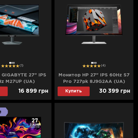
1
2
3
1
2
3
(1)
(4)
 GIGABYTE 27" IPS
Монитор HP 27" IPS 60Hz S7
Hz M27UP (UA)
Pro 727pk 8J9G2AA (UA)
16 899
грн
30 399
грн
Купить
₴