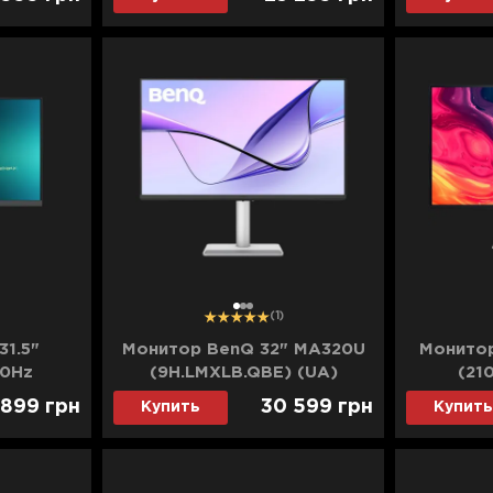
1
2
3
(1)
1.5"
Монитор BenQ 32" MA320U
Монитор
60Hz
(9H.LMXLB.QBE) (UA)
(21
(UA)
 899
грн
30 599
грн
Купить
Купить