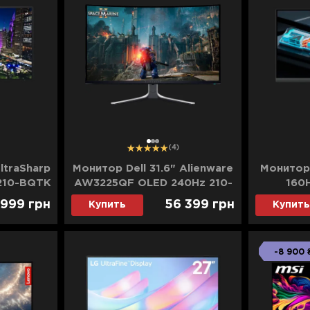
1
2
3
(4)
ltraSharp
Монитор Dell 31.6" Alienware
Монитор
 210-BQTK
AW3225QF OLED 240Hz 210-
160
BLLV (UA)
 999
грн
56 399
грн
Купить
Купить
-8 900 