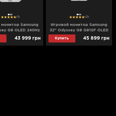
1
2
3
1
2
3
(1)
(2)
 монитор Samsung
Игровой монитор Samsung
sey G8 OLED 240Hz
32" Odyssey G8 G81SF OLED
G812SIXUA) (UA)
240Hz (LS32FG812SIXUA)
43 999
грн
45 899
грн
Купить
(UA)