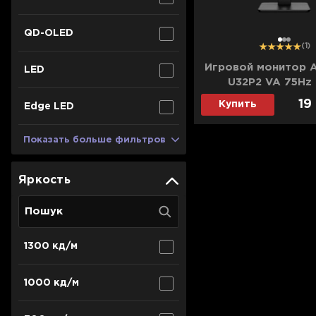
QD-OLED
1
2
3
(1)
Игровой монитор A
LED
U32P2 VA 75Hz 
19
Купить
Edge LED
Показать больше фильтров
Яркость
1300 кд/м
1000 кд/м