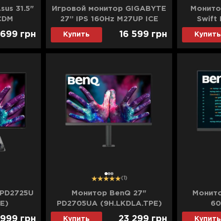
us 31.5"
Игровой монитор GIGABYTE
Монито
CDM
27” IPS 160Hz M27UP ICE
Swift
0) (UA)
(UA)
 699
грн
16 599
грн
Купить
Купить
1
2
3
(1)
 PD2725U
Монитор BenQ 27"
Монито
E)
PD2705UA (9H.LKDLA.TPE)
60
9H.
 999
грн
23 299
грн
Купить
Купить