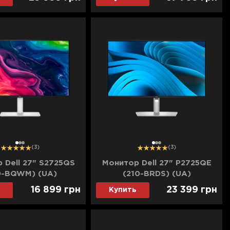
1
2
3
1
2
3
(3)
(3)
 Dell 27" S2725QS
Монитор Dell 27" P2725QE
0-BQWM) (UA)
(210-BRDS) (UA)
16 899
грн
23 399
грн
Купить