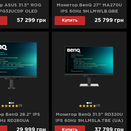
р ASUS 31.5" ROG
Монитор BenQ 27" MA270U
 PG32UCDP OLED
IPS 60Hz 9H.LMWLB.QBE
(UA)
57 299
грн
25 799
грн
Купить
1
2
3
1
2
3
(1)
(1)
р BenQ 28.2" IPS
Монитор BenQ 31.5" RD320U
Hz RD280UA
IPS 60Hz 9H.LMSLA.TBE (UA)
LM2LJ.TBE(UA)
29 999
грн
37 799
грн
Купить