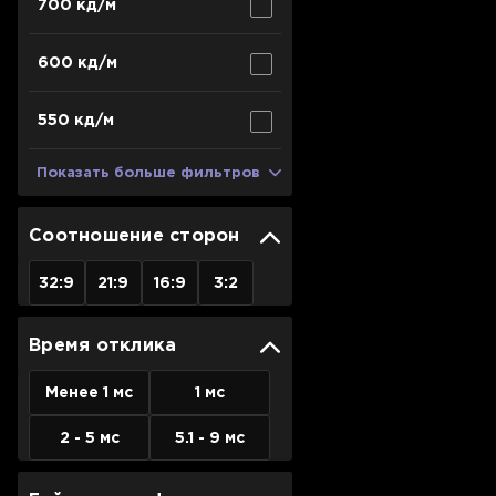
700 кд/м
600 кд/м
550 кд/м
Показать больше фильтров
Соотношение сторон
32:9
21:9
16:9
3:2
Время отклика
Менее 1 мс
1 мс
2 - 5 мс
5.1 - 9 мс