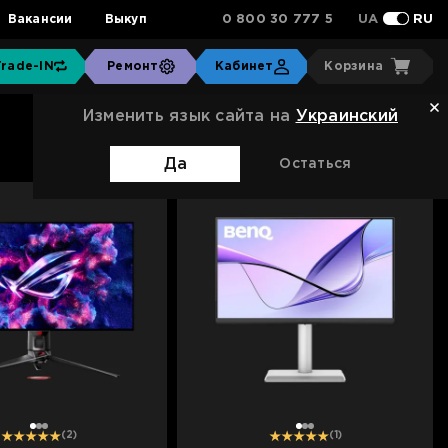
0 800 30 777 5
Вакансии
Выкуп
UA
RU
Trade-IN
Ремонт
Кабинет
Корзина
Изменить язык сайта на
Украинский
Сортировка:
Стандартная
Да
Остаться
1
2
3
1
2
3
(2)
(1)