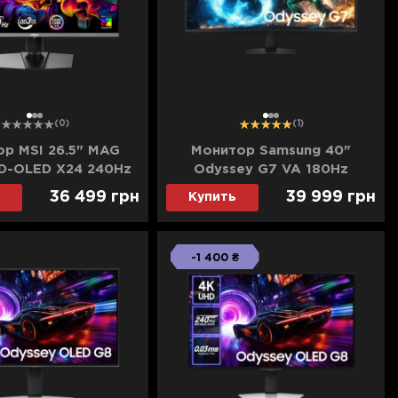
1
2
3
1
2
3
(0)
(1)
р MSI 26.5" MAG
Монитор Samsung 40"
D-OLED X24 240Hz
Odyssey G7 VA 180Hz
(UA)
LS40FG756EIXUA (UA)
36 499
грн
39 999
грн
Купить
-1 400 ₴