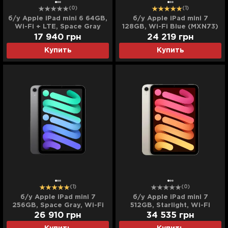
(0)
(1)
б/у Apple iPad mini 6 64GB,
б/у Apple iPad mini 7
Wi-Fi + LTE, Space Gray
128GB, Wi-Fi Blue (MXN73)
(2021) (MK893)
(2024)
17 940
грн
24 219
грн
Купить
Купить
(1)
(0)
б/у Apple iPad mini 7
б/у Apple iPad mini 7
256GB, Space Gray, Wi-Fi
512GB, Starlight, Wi-Fi
(2024) (MXNA3)
(2024) (MYH23)
26 910
грн
34 535
грн