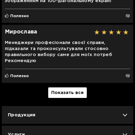
зображенням на 100-діагональному екрані
Полезно
Мирослава
Менеджери професіонали своєї справи,
підказали та проконсультували стосовно
правильного вибору саме для моїх потреб
Рекомендую
Полезно
Показать все
Продукция
iPhone
iPad
Mac
Apple Watch
Услуги