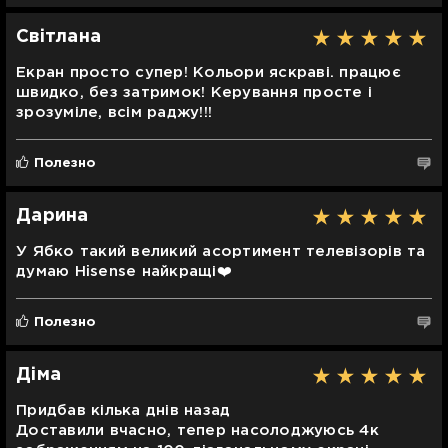
Світлана
Екран просто супер! Кольори яскраві. працює
швидко, без затримок! Керування просте і
зрозуміле, всім раджу!!!
Полезно
Дарина
У Ябко такий великий асортимент телевізорів та
думаю Hisense найкращі❤️
Полезно
Діма
Придбав кілька днів назад
Доставили вчасно, тепер насолоджуюсь 4к