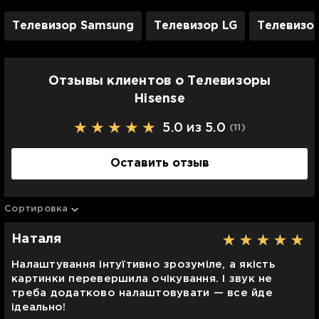
Телевизор Samsung
Телевизор LG
Телевизо
Отзывы клиентов о Телевизоры
Hisense
5.0 из 5.0
(11
)
Оставить отзыв
Сортировка
Наталя
Налаштування інтуїтивно зрозуміле, а якість
картинки перевершила очікування. І звук не
треба додатково налаштовувати — все йде
ідеально!