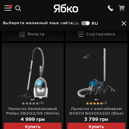
Пылесосы
Пылесосы Bosch
(5)
Выберите желаемый язык сайта
UA
RU
Пылесосы Bosch
Фильтр
Сортировка
(0)
(1)
Пылесос безмешковый
Пылесос с контейнером
Philips XB2122/09 (White)
BOSCH BGS05A220 (Blue)
4 999
грн
3 799
грн
Купить
Купить