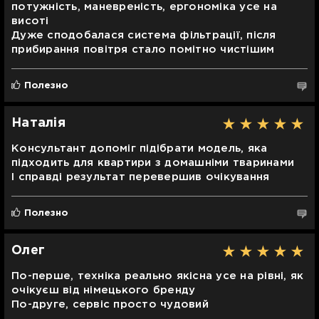
потужність, маневреність, ергономіка усе на
висоті
Дуже сподобалася система фільтрації, після
прибирання повітря стало помітно чистішим
Полезно
Наталія
Консультант допоміг підібрати модель, яка
підходить для квартири з домашніми тваринами
І справді результат перевершив очікування
Полезно
Олег
По-перше, техніка реально якісна усе на рівні, як
очікуєш від німецького бренду
По-друге, сервіс просто чудовий