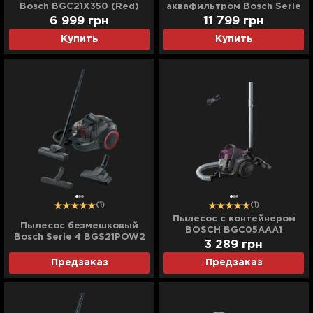
Bosch BGC21X350 (Red)
аквафильтром Bosch Serie
4 AquaWash&Clean
6 999
грн
11 799
грн
BWD41740 (Purple)
Купить
Купить
(1)
(1)
Пылесос с контейнером
Пылесос безмешковый
BOSCH BGC05AAA1
Bosch Serie 4 BGS21POW2
(Purple)
3 289
грн
(Black)
Предзаказ
Предзаказ