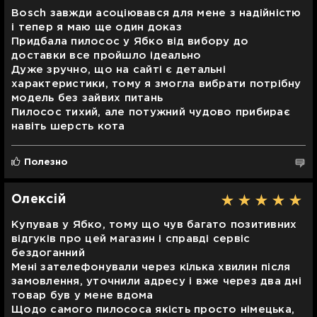
Bosch завжди асоціювався для мене з надійністю
і тепер я маю ще один доказ
Придбала пилосос у Ябко від вибору до
доставки все пройшло ідеально
Дуже зручно, що на сайті є детальні
характеристики, тому я змогла вибрати потрібну
модель без зайвих питань
Пилосос тихий, але потужний чудово прибирає
навіть шерсть кота
Полезно
Олексій
Купував у Ябко, тому що чув багато позитивних
відгуків про цей магазин і справді сервіс
бездоганний
Мені зателефонували через кілька хвилин після
замовлення, уточнили адресу і вже через два дні
товар був у мене вдома
Щодо самого пилососа якість просто німецька,