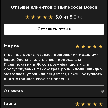
Отзывы клиентов о Пылесосы Bosch
5.0 из 5.0
(5
)
Оставить отзыв
Марта
Я раніше користувалася дешевшими моделями
інших брендів, але різниця колосальна
Після покупки в Ябко зрозуміла, що якість
обслуговування також грає роль: хлопці швидко
зв’язалися, уточнили всі деталі, і вже наступного
дня я отримала своє замовлення
Полезно
Ірина