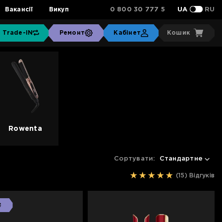
0 800 30 777 5
Вакансії
Викуп
UA
RU
Trade-IN
Ремонт
Кабінет
Кошик
Rowenta
Сортувати:
Стандартне
(15)
Відгуків
₴