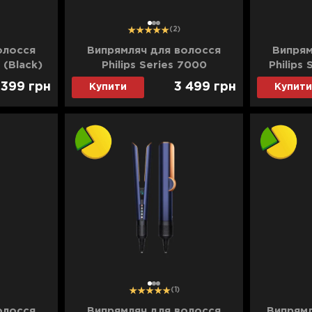
1
2
3
(2)
олосся
Випрямляч для волосся
Випрям
 (Black)
Philips Series 7000
Philips 
 399
грн
3 499
грн
Купити
Купити
1
2
3
(1)
олосся
Випрямляч для волосся
Випрямл