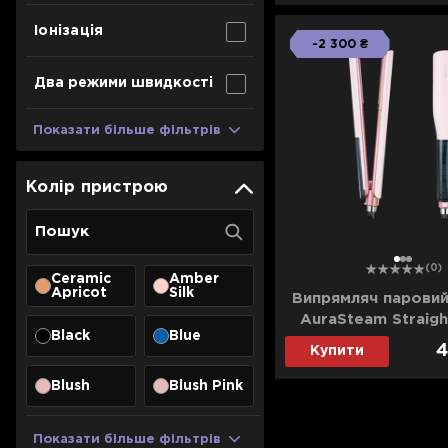
Іонізація
-2 300 ₴
Два режими швидкості
Показати більше фільтрів
Колір пристрою
1
2
3
(0)
Ceramic
Amber
Apricot
Silk
Випрямляч парови
AuraSteam Straigh
Black
Blue
(AA01A-PK
4
Купити
Blush
Blush Pink
Показати більше фільтрів