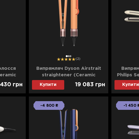
1
2
3
(2)
олосся
Випрямляч Dyson Airstrait
Випрям
Ceramic
straightener (Ceramic
Philips 
ld)
Apricot/Topaz) (UK)
 430
грн
19 083
грн
Купити
Купити
-4 800 ₴
-1 450 