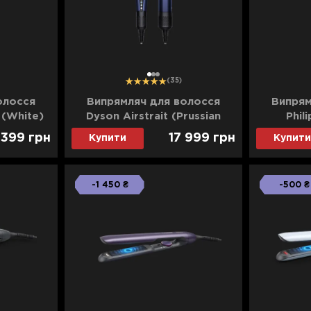
1
2
3
(35)
олосся
Випрямляч для волосся
Випрям
 (White)
Dyson Airstrait (Prussian
Phil
Blue/Rich Copper)
 399
грн
17 999
грн
Купити
Купити
-1 450 ₴
-500 ₴