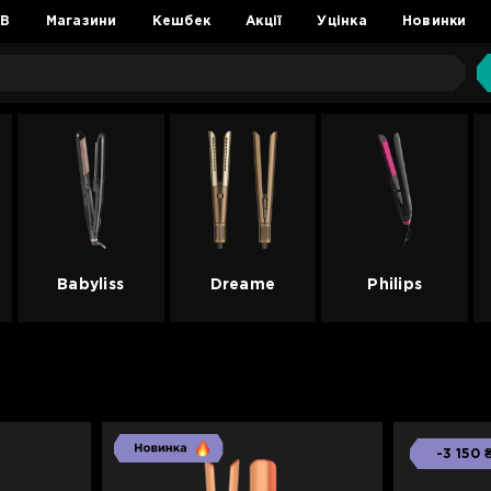
2B
Магазини
Кешбек
Акції
Уцінка
Новинки
Babyliss
Dreame
Philips
-3 150 