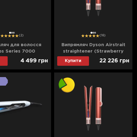
1
2
3
1
2
3
(2)
(16)
ляч для волосся
Випрямляч Dyson Airstrait
ips Series 7000
straightener (Strawberry
Bronze/Blush Pink) (560844-
4 499
грн
22 226
грн
Купити
01)