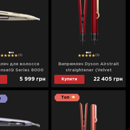
1
2
3
1
2
3
(2)
(5)
ляч для волосся
Випрямляч Dyson Airstrait
SenseIQ Series 8000
straightener (Velvet
Red/Gold) (596931-01)
5 999
грн
22 405
грн
Купити
₴