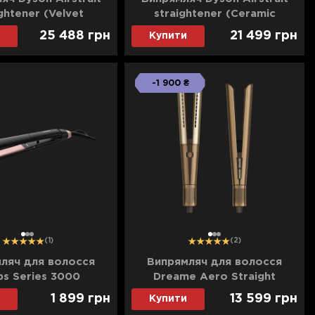
ghtener (Velvet
straightener (Ceramic
 (596931-01) (Ultra)
Apricot/Topaz) (Ultra)
25 488
грн
21 499
грн
Купити
-1 900 ₴
1
2
3
1
2
3
(1)
(2)
ляч для волосся
Випрямляч для волосся
ips Series 3000
Dreame Aero Straight
Black/Rose)
(Bronze)
1 899
грн
13 599
грн
Купити