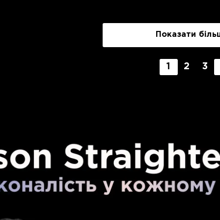
Показати біль
1
2
3