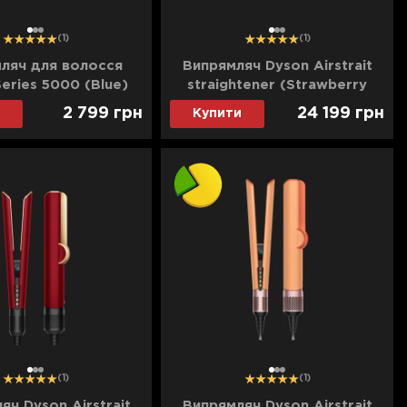
1
2
3
1
2
3
(1)
(1)
ляч для волосся
Випрямляч Dyson Airstrait
Series 5000 (Blue)
straightener (Strawberry
Bronze/Blush Pink) (560844-
2 799
грн
24 199
грн
Купити
01) (Ultra)
1
2
3
1
2
3
(1)
(1)
яч Dyson Airstrait
Випрямляч Dyson Airstrait