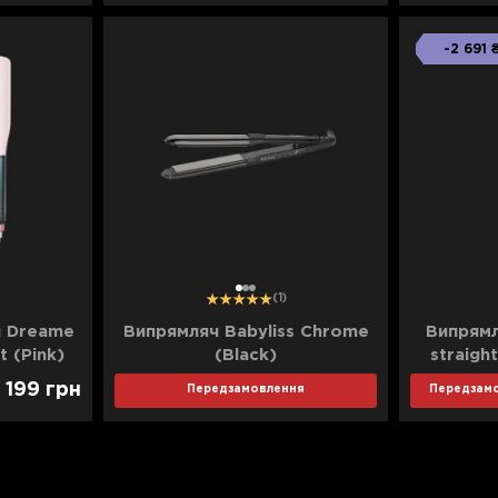
-2 691 
1
2
3
(1)
й Dreame
Випрямляч Babyliss Chrome
Випрямл
t (Pink)
(Black)
straigh
)
 199
грн
Передзамовлення
Передзам