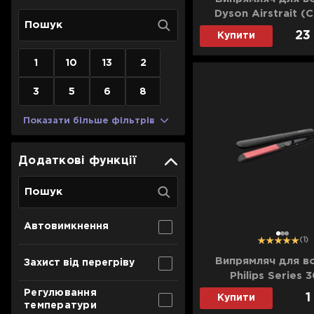
Для телевізорів
Dyson Airstrait (
Мікрохвильові печі
Pink/Rose Gold) (
23
Купити
Для проекторів
Аксесуари для кавомашин
1
10
13
2
Для 3D-принтерів
Засоби для чистки
3
5
6
8
Термочашки
Для принтерів
Показати все
>>
Показати більше фільтрів
Для кавомашин
Додаткові функції
Для кухні
Для пилососів
Автовимкнення
1
2
3
(1)
Випрямляч для в
Захист від перегріву
Philips Series 
(Black/Pink
Регулювання
1
Купити
температури