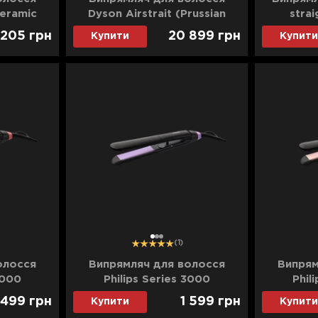
Ceramic
Dyson Airstrait (Prussian
strai
Ultra)
Blue/Rich Copper) (Ultra)
Red/Gold)
 205
грн
20 899
грн
Купити
Купити
1
2
3
(1)
олосся
Випрямляч для волосся
Випрям
3000
Philips Series 3000
Phil
)
(Black/Purple)
(
 499
грн
1 599
грн
Купити
Купити