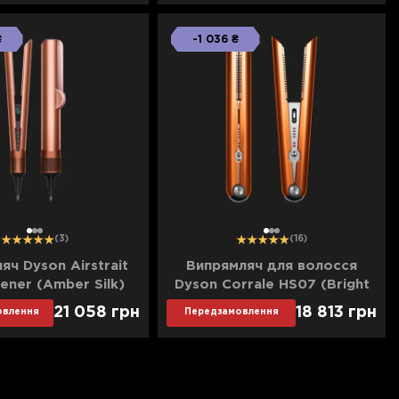
₴
-1 036 ₴
1
2
3
1
2
3
(3)
(16)
яч Dyson Airstrait
Випрямляч для волосся
tener (Amber Silk)
Dyson Corrale HS07 (Bright
Copper/Bright Nickel)
21 058
грн
18 813
грн
овлення
Передзамовлення