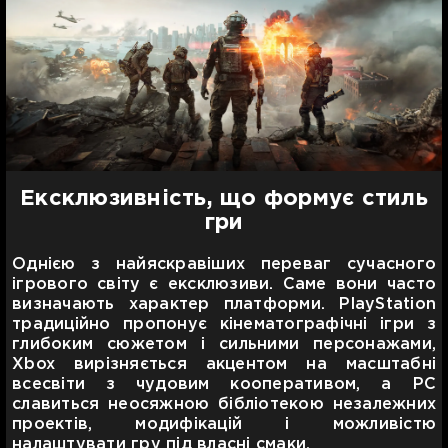
Ексклюзивність, що формує стиль
гри
Однією з найяскравіших переваг сучасного
ігрового світу є ексклюзиви. Саме вони часто
визначають характер платформи. PlayStation
традиційно пропонує кінематографічні ігри з
глибоким сюжетом і сильними персонажами,
Xbox вирізняється акцентом на масштабні
всесвіти з чудовим кооперативом, а PC
славиться неосяжною бібліотекою незалежних
проектів, модифікацій і можливістю
налаштувати гру під власні смаки.