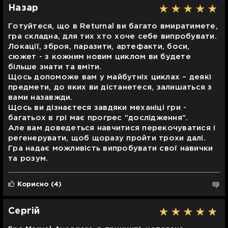
Назар
Готуйтеся, що в Returnal ви багато вмиратимете,
гра складна, для тих хто хоче себе випробувати.
Локації, зброя, паразити, артефакти, боси,
сюжет - з кожним новим циклом ви будете
більше знати та вміти.
Щось допоможе вам у майбутніх циклах – деякі
предмети, до яких ви дістанетеся, залишаться з
вами назавжди.
Щось ви дізнаєтеся завдяки механіці гри -
багатьох в грі має прогрес "дослідження".
Але вам доведеться навчитися перекочуватися і
регенерувати, щоб щоразу пройти трохи далі.
Гра надає можливість випробувати свої навички
та розум.
Корисно
(4)
Сергій