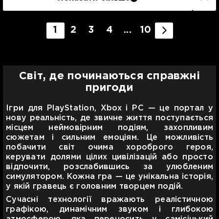
1
2
3
4
...
10
Світ, де починаються справжні
пригоди
Ігри для PlayStation, Xbox і PC — це портал у
нову реальність, де звичне життя поступається
місцем неймовірним подіям, захопливим
сюжетам і сильним емоціям. Це можливість
побачити світ очима хороброго героя,
керувати долями цілих цивілізацій або просто
відпочити, розслабившись за улюбленим
симулятором. Кожна гра — це унікальна історія,
у якій гравець є головним творцем подій.
Сучасні технології вражають реалістичною
графікою, динамічним звуком і глибокою