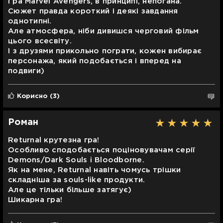
Гра Marvel Avengers, в принципі, непогана.
Сюжет правда короткий і деякі завдання
однотипні.
Але атмосфера, ніби дивишся черговий фільм
цього всесвіту.
І з друзями прикольно пограти, кожен вибирає
персонажа, який подобається і вперед на
подвиги)
Корисно
(3)
Роман
Returnal крутезна гра!
Особливо сподобається поціновувачам серії
Demons/Dark Souls i Bloodborne.
Як на мене, Returnal навіть чомусь трішки
складніша за souls-like продукти.
Але це тільки більше затягує)
Шикарна гра!