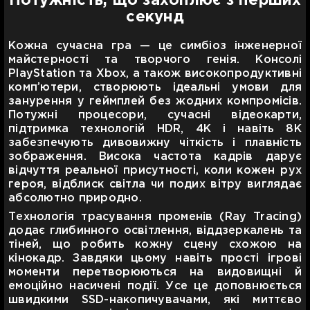
Потужність, що захоплює з перших
секунд
Кожна сучасна гра — це симбіоз інженерної
майстерності та творчого генія. Консолі
PlayStation та Xbox, а також високопродуктивні
комп’ютери, створюють ідеальні умови для
занурення у геймплей без жодних компромісів.
Потужні процесори, сучасні відеокарти,
підтримка технологій HDR, 4K і навіть 8K
забезпечують дивовижну чіткість і плавність
зображення. Висока частота кадрів дарує
відчуття реальної присутності, коли кожен рух
героя, відблиск світла чи подих вітру виглядає
абсолютно природно.
Технологія трасування променів (Ray Tracing)
додає глибинного освітлення, віддзеркалень та
тіней, що робить кожну сцену схожою на
кінокадр. Завдяки цьому навіть прості ігрові
моменти перетворюються на видовищні й
емоційно насичені події. Усе це доповнюється
швидкими SSD-накопичувачами, які миттєво