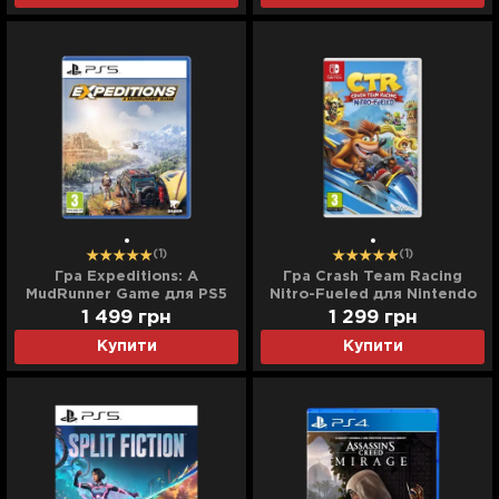
(1)
(1)
Гра Expeditions: A
Гра Crash Team Racing
MudRunner Game для PS5
Nitro-Fueled для Nintendo
Switch
1 499
грн
1 299
грн
Купити
Купити