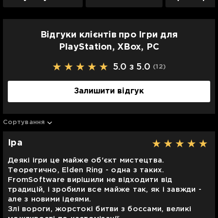
Відгуки клієнтів про Ігри для
PlayStation, XBox, PC
5.0 з 5.0
(12
)
Залишити відгук
Сортування
Іра
Деякі ігри це майже об'єкт мистецтва.
Теоретично, Elden Ring - одна з таких.
FromSoftware вирішили не відходити від
традицій, і зробили все майже так, як і завжди -
але з новими ідеями.
Злі вороги, жорстокі битви з боссами, великі