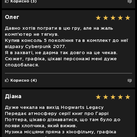
Корисно
(3)
Олег
Давно хотів пограти в цю гру, але на жаль
комп'ютер не тягнув.
Купив консоль 5 покоління та в комплект до неї
відразу Cyberpunk 2077.
Я в захваті, не дарма так довго на це чекав.
Сюжет, графіка, цікаві персонажі мені дуже
сподобалася.
Корисно
(4)
Діана
Дуже чекала на вихід Hogwarts Legacy
Передає атмосферу серії книг про Гаррі
Поттера, цікаво дізнаватися, що там було до
появи хлопчика, який вижив.
Музика місцями пряма з кінофільму, графіка