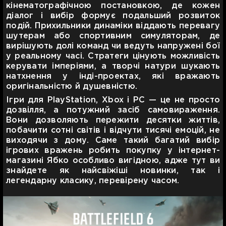
кінематографічною постановкою, де кожен
діалог і вибір формує подальший розвиток
подій. Прихильники динаміки віддають перевагу
шутерам або спортивним симуляторам, де
вирішують долі команд чи ведуть напружені бої
у реальному часі. Стратеги цінують можливість
керувати імперіями, а творчі натури шукають
натхнення у інді-проектах, які вражають
оригінальністю й душевністю.
Ігри для PlayStation, Xbox і PC — це не просто
дозвілля, а потужний засіб самовираження.
Вони дозволяють пережити десятки життів,
побачити сотні світів і відчути тисячі емоцій, не
виходячи з дому. Саме такий багатий вибір
ігрових вражень робить покупку у інтернет-
магазині Ябко особливо вигідною, адже тут ви
знайдете як найсвіжіші новинки, так і
легендарну класику, перевірену часом.