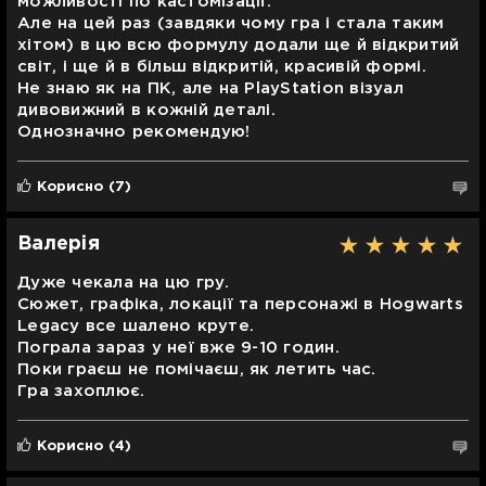
можливості по кастомізації.
Але на цей раз (завдяки чому гра і стала таким
хітом) в цю всю формулу додали ще й відкритий
світ, і ще й в більш відкритій, красивій формі.
Не знаю як на ПК, але на PlayStation візуал
дивовижний в кожній деталі.
Однозначно рекомендую!
Корисно
(7)
Валерія
Дуже чекала на цю гру.
Сюжет, графіка, локації та персонажі в Hogwarts
Legacy все шалено круте.
Пограла зараз у неї вже 9-10 годин.
Поки граєш не помічаєш, як летить час.
Гра захоплює.
Корисно
(4)