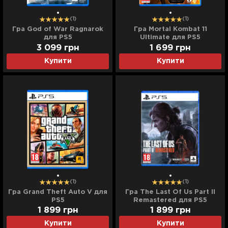
(1)
(1)
Гра God of War Ragnarok
Гра Mortal Kombat 11
для PS5
Ultimate для PS5
3 099
грн
1 699
грн
Купити
Купити
(1)
(1)
Гра Grand Theft Auto V для
Гра The Last Of Us Part II
PS5
Remastered для PS5
1 899
грн
1 899
грн
Купити
Купити