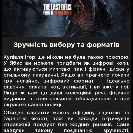
Зручність вибору та форматів
Купівля ігор ще ніколи не була такою простою.
У Ябко ви можете придбати як цифрові копії,
що активуються миттєво, так і фізичні диски у
стильному пакуванні. Якщо ви прагнете почати
гру негайно, цифровий формат — ідеальне
рішення: оплата, код активації, і ви вже у грі.
Якщо ж вам до душі колекційні речі, фізичне
видання з оригінальною обкладинкою стане
окрасою вашої полиці.
Обидва варіанти мають офіційну ліцензію та
гарантію якості, тож ви завжди отримуєте
справжній продукт без жодних ризиків. Саме
завдяки такому поєднанню зручності,