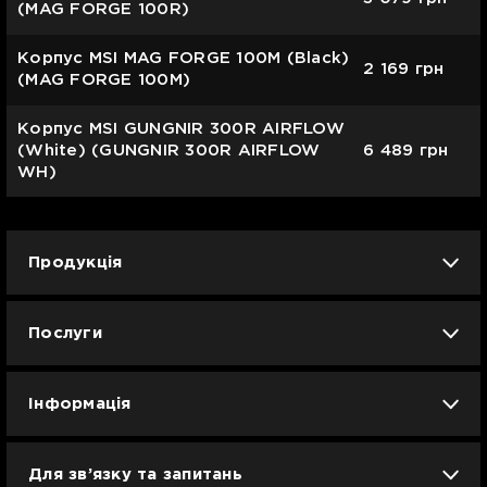
(MAG FORGE 100R)
Корпус MSI MAG FORGE 100M (Black)
2 169
грн
(MAG FORGE 100M)
Корпус MSI GUNGNIR 300R AIRFLOW
(White) (GUNGNIR 300R AIRFLOW
6 489
грн
WH)
Продукція
iPhone
iPad
Mac
Apple Watch
Послуги
AirPods
Гаджети
Аксесуари
Ремонт
Trade IN
Новини
Apple б/у
Кавунове літо
Dyson
Інформація
Смартфони
Смарт-годинники
Вакансії
Для зв’язку та запитань