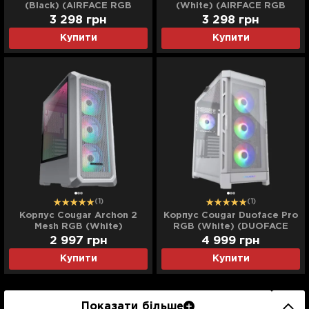
(Black) (AIRFACE RGB
(White) (AIRFACE RGB
Black)
White)
3 298
грн
3 298
грн
Купити
Купити
(1)
(1)
Корпус Cougar Archon 2
Корпус Cougar Duoface Pro
Mesh RGB (White)
RGB (White) (DUOFACE
(ARCHON 2 MESH RGB
PRO RGB (White))
2 997
грн
4 999
грн
(White))
Купити
Купити
Показати більше