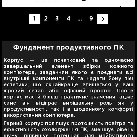
1
2
3
4
...
9
Фундамент продуктивного ПК
Корпус — це початковий та одночасно
завершальний елемент збірки кожного
комп'ютера, завданням якого є поєднати всі
внутрішні компоненти ПК та надати йому тієї
естетики, що якнайкраще впишеться у ваш
ігровий сетап або офісний простір. Проте
корпус має й більш практичне значення, адже
саме він відіграє вирішальну роль як у
продуктивності, так і в щоденному комфорті
використання комп'ютера.
Гарний корпус поліпшує проточність повітря та
ефективність охолодження ПК, зменшує рівень
шуму, підвищує потенціал для майбутнього