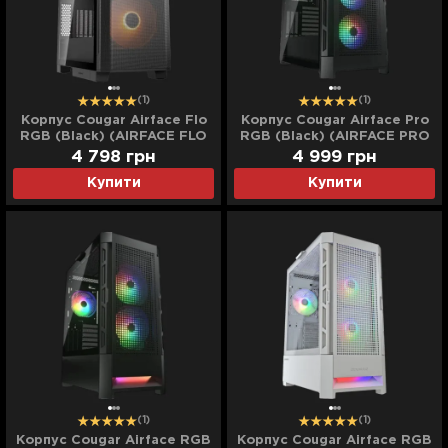
(1)
(1)
Корпус Cougar Airface Flo
Корпус Cougar Airface Pro
RGB (Black) (AIRFACE FLO
RGB (Black) (AIRFACE PRO
RGB)
RGB)
4 798
грн
4 999
грн
Купити
Купити
(1)
(1)
Корпус Cougar Airface RGB
Корпус Cougar Airface RGB