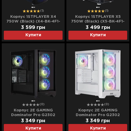
(1)
(1)
Корпус 1STPLAYER X4
Корпус 1STPLAYER X5
750W (Black) (X4-BK-4F1-
750W (Black) (X5-BK-4F1-
PS-750FK-EU)
PS-750FK-EU)
3 599
грн
3 499
грн
Купити
Купити
(0)
(0)
Корпус 2E GAMING
Корпус 2E GAMING
Dominator Pro G2302
Dominator Pro G2302
(Black) (2E-G2302B)
(White) (2E-G2302W)
3 349
грн
3 349
грн
Купити
Купити