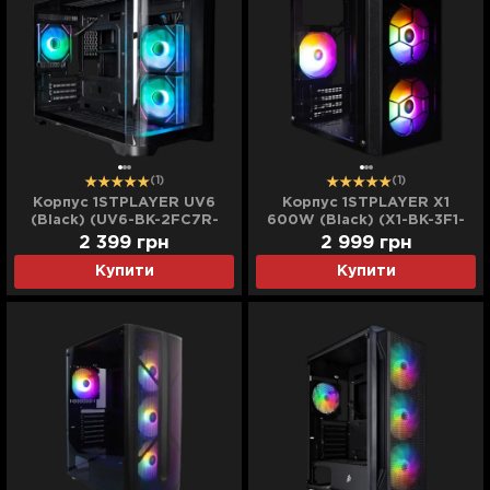
(1)
(1)
Корпус 1STPLAYER UV6
Корпус 1STPLAYER X1
(Black) (UV6-BK-2FC7R-
600W (Black) (X1-BK-3F1-
1FC7)
PS-600FK-EU)
2 399
грн
2 999
грн
Купити
Купити