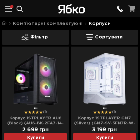
Компʼютерні комплектуючі
Корпуси
Корпуси
Фільтр
Сортувати
(1)
(1)
Корпус 1STPLAYER AU6
Корпус 1STPLAYER GM7
(Black) (AU6-BK-2FA7-14-
(Silver) (GM7-SV-3FN7R-W-
2FA7R-1FA7)
1FN7-W)
2 699
грн
3 199
грн
Купити
Купити