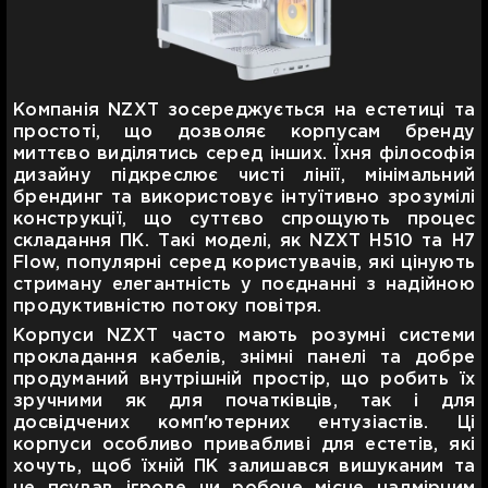
Компанія NZXT зосереджується на естетиці та
простоті, що дозволяє корпусам бренду
миттєво виділятись серед інших. Їхня філософія
дизайну підкреслює чисті лінії, мінімальний
брендинг та використовує інтуїтивно зрозумілі
конструкції, що суттєво спрощують процес
складання ПК. Такі моделі, як NZXT H510 та H7
Flow, популярні серед користувачів, які цінують
стриману елегантність у поєднанні з надійною
продуктивністю потоку повітря.
Корпуси NZXT часто мають розумні системи
прокладання кабелів, знімні панелі та добре
продуманий внутрішній простір, що робить їх
зручними як для початківців, так і для
досвідчених комп'ютерних ентузіастів. Ці
корпуси особливо привабливі для естетів, які
хочуть, щоб їхній ПК залишався вишуканим та