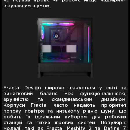
не псував ігрове чи робоче місце надмірним
візуальним шумом.
Fractal Design широко шанується у світі за
винятковий баланс між функціональністю,
зручністю та скандинавським дизайном.
Корпуси Fractal часто надають пріоритет
потоку повітря та низькому рівню шуму, що
робить їх ідеальним вибором для робочих
станцій та тихих ігрових систем. Популярні
моделі, такі як Fractal Meshify 2 та Define 7,