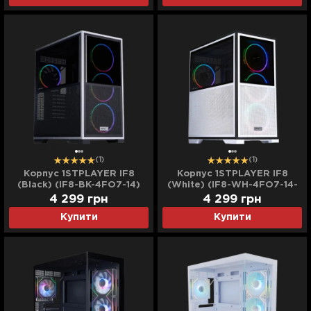
(1)
(1)
Корпус 1STPLAYER IF8
Корпус 1STPLAYER IF8
(Black) (IF8-BK-4FO7-14)
(White) (IF8-WH-4FO7-14-
W)
4 299
грн
4 299
грн
Купити
Купити