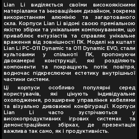
Lian Li виділяється своїми високоякісними
матеріалами та інноваційним дизайном, зокрема
використанням алюмінію та загартованого
скла. Корпуси Lian Li відомі своєю преміальною
якістю збірки та унікальним компонуванням, що
приваблює ентузіастів та справляє унікальне
враження від зовнішності ПК. Моделі на кшталт
Lian Li PC-O11 Dynamic та O11 Dynamic EVO, стали
культовими у спільноті ПК, пропонуючи
двокамерні конструкції, які розділяють
компоненти та покращують потік повітря,
водночас підкреслюючи естетику внутрішньої
частини системи.
Ці корпуси особливо популярні серед
користувачів, які цінують індивідуальне
охолодження, розширене управління кабелями
та візуально дивовижні конфігурації. Корпуси
Lian Li часто зустрічаються у
високопродуктивних ігрових системах та
демонстраційних збірках, де презентація
важлива так само, як і продуктивність.