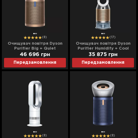
(8)
(17)
Очищувач повітря Dyson
Очищувач повітря Dyson
Purifier Big + Quiet
Purifier Humidify + Cool
Formaldehyde BP04
Formaldehyde PH04
46 696
грн
35 875
грн
(Prussian Blue/Gold)
(White/Gold)
Передзамовлення
Передзамовлення
(8)
(8)