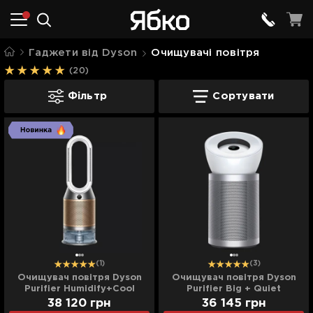
Гаджети від Dyson
Очищувачі повітря
(20)
Очищувачі повітря
Фільтр
Сортувати
(1)
(3)
Очищувач повітря Dyson
Очищувач повітря Dyson
Purifier Humidify+Cool
Purifier Big + Quiet
PH05 PH2 De-NOx
Formaldehyde BP02
38 120
грн
36 145
грн
(White/Gold)
(Silver)