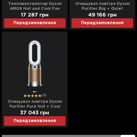
Тепловентилятор Dyson
Очищувач повітря Dyson
AM09 Hot and Cool Fan
Purifier Big + Quiet
(White/Satin Silver)
Formaldehyde BP03 (Bright
17 287
грн
49 166
грн
Nickel/Prussian Blue)
Передзамовлення
Передзамовлення
(9)
Очищувач повітря Dyson
Purifier Pure Hot + Cool
HP09 (White/Gold)
37 043
грн
Передзамовлення