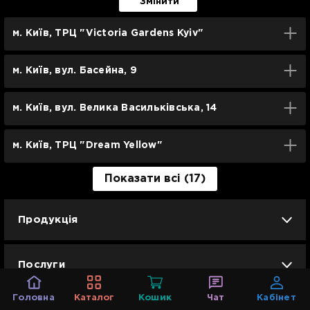
Змінити
м. Київ, ТРЦ "Victoria Gardens Kyiv"
м. Київ, вул. Басейна, 9
м. Київ, вул. Велика Васильківська, 14
м. Київ, ТРЦ "Dream Yellow"
Показати всі (17)
Продукція
iPhone
iPad
Mac
Apple Watch
Послуги
AirPods
Гаджети
Аксесуари
Головна
Каталог
Кошик
Чат
Кабінет
Ремонт
Trade IN
Новини
Apple б/у
Кавунове літо
Dyson
Інформація