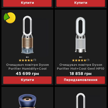
Купити
Купити
(1)
(1)
Очищувач повітря Dyson
Очищувач повітря Dyson
Purifier Humidify+Cool
Purifier Hot+Cool Gen1 HP10
PH05 PH2 De-NOx
(454857-01)
45 699
грн
18 858
грн
(White/Gold) (Ultra)
Купити
Передзамовлення