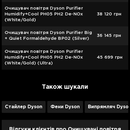
Очищувач повітря Dyson Purifier
Humidify+Cool PH05 PH2 De-NOx
38 120
грн
(White/Gold)
Очищувач повітря Dyson Purifier Big
36 145
грн
+ Quiet Formaldehyde BP02 (Silver)
Очищувач повітря Dyson Purifier
Humidify+Cool PH05 PH2 De-NOx
45 699
грн
(White/Gold) (Ultra)
Також шукали
Стайлер Dyson
Фени Dyson
Випрямляч Dyso
Відгуки клієнтів про Очищувачі повітря