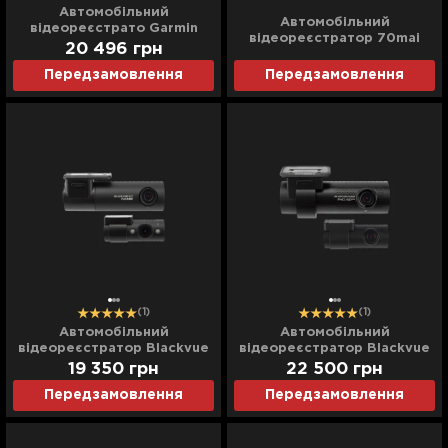
Автомобільний
Автомобільний
відеореєстрато Garmin
відеореєстратор 70mai
Dash Cam X310 (010-
20 496
грн
Dash Cam (A200) (Global)
02860-10) (Global)
Передзамовлення
Передзамовлення
(1)
(1)
Автомобільний
Автомобільний
відеореєстратор Blackvue
відеореєстратор Blackvue
(DR 590 X-2CH IR) (UA)
(DR 750 X-2CH PLUS) (UA)
19 350
грн
22 500
грн
Передзамовлення
Передзамовлення