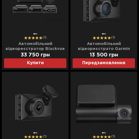
(1)
(1)
Автомобільний
Автомобільний
відеореєстратор Blackvue
відеореєстрато Garmin
(DR770X-BOX) (UA)
Dash Cam X210 (010-02859-
33 750
грн
13 500
грн
10) (Global)
Купити
Передзамовлення
(1)
(1)