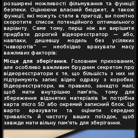
розширені можливості фільмування та функції
безпеки. Оцінюючи власний бюджет, а також
функції, які можуть стати в пригоді, ви помітно
скоротите список потенційного оптимального
варіанту. Саме тому, перш ніж ви вирішите
придбати дорогий відеореєстратор — або,
навпаки, дешевшу модель без усіляких
“наворотів” — необхідно врахувати масу
важливих факторів:
Місце для зберігання.
Головним прихованим,
але особливо важливим брудним секретом про
відеореєстратори є те, що більшість з них не
підтримують запис відео одразу з коробки.
Відеореєстратори, як правило, занадто малі,
щоб мати внутрішню пам’ять, тому для
збереження відзнятих матеріалів їм потрібна
карта micro SD або окремий записний блок. Це
варто врахувати та оцінити середню
тривалість й частоту ваших поїздок, щоб
завжди мати вільну пам'ять для зберігання.