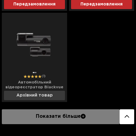
Dash Cam 64GB (M500)
Rearview Dash Cam (S500)
Передзамовлення
Передзамовлення
(Global)
(Global)
(1)
Автомобільний
відеореєстратор Blackvue
(DR 590 X-2CH) (UA)
Архівний товар
Показати більше