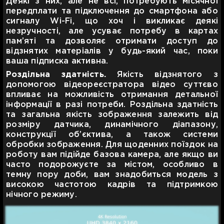
Деякі з них, але не всі, потребують місячної
передплати та підключення до смартфона або
сигналу Wi-Fi, що хоч і викликає деякі
незручності, але усуває потребу в картах
пам’яті та дозволяє отримати доступ до
відзнятих матеріалів у будь-який час, поки
ваша підписка активна.
Роздільна здатність.
Якість відзнятого з
допомогою відеореєстратора відео суттєво
впливає на можливість отримання детальної
інформації в разі потреби. Роздільна здатність
та загальна якість зображення залежить від
розміру датчика, динамічного діапазону,
конструкції об’єктива, а також системи
обробки зображення. Для щоденних поїздок на
роботу вам підійде базова камера, але якщо ви
часто подорожуєте за містом, особливо в
темну пору доби, вам знадобиться модель з
високою частотою кадрів та підтримкою
нічного режиму.