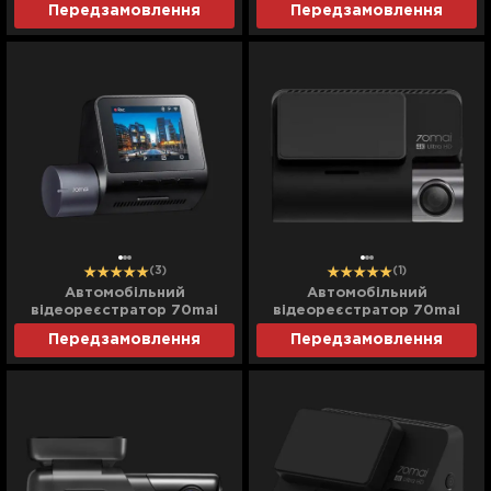
Передзамовлення
Передзамовлення
(3)
(1)
Автомобільний
Автомобільний
відеореєстратор 70mai
відеореєстратор 70mai
Dash Cam (A410) (Standard)
Dash Cam 1 camera (A800S)
Передзамовлення
Передзамовлення
(Global)