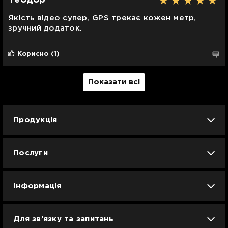
Теодор
Якість відео супер, GPS трекає кожен метр,
зручний додаток.
Корисно
(1)
Показати всі
Продукція
iPhone
iPad
Mac
Apple Watch
Послуги
AirPods
Гаджети
Аксесуари
Ремонт
Trade IN
Новини
Apple б/у
Кавунове літо
Dyson
Інформація
Смартфони
Смарт-годинники
Вакансії
Для зв’язку та запитань
Техніка для кухні
Техніка для дому
Гарантія та сервіс Ябко