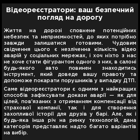
Відеореєстратори: ваш безпечний
погляд на дорогу
Життя на дорозі сповнене потенційних
небезпек та неприємностей, до яких потрібно
завжди залишатися готовими. Чудовим
свідчення цього є незліченна кількість відео
аварій у соціальних мережах, і хоч ніхто з нас
не хоче стати фігурантом одного з них, в салоні
будь-якого авто повинен знаходитись
інструмент, який доведе вашу правоту та
допоможе покарати порушників у випадку ДТП.
Саме відеореєстратори є одними з найкращих
способів зафіксувати докази аварії — як для
цілей, пов'язаних з отриманням компенсації від
страхової компанії, так і для створення
захопливої історії для друзів у барі. Але, як і
будь-яка інша річ на ринку технологій, дана
категорія представляє надто багато варіантів
на вибір.