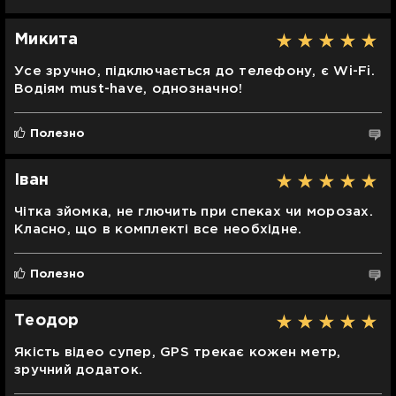
Микита
Усе зручно, підключається до телефону, є Wi-Fi.
Водіям must-have, однозначно!
Полезно
Іван
Чітка зйомка, не глючить при спеках чи морозах.
Класно, що в комплекті все необхідне.
Полезно
Теодор
Якість відео супер, GPS трекає кожен метр,
зручний додаток.