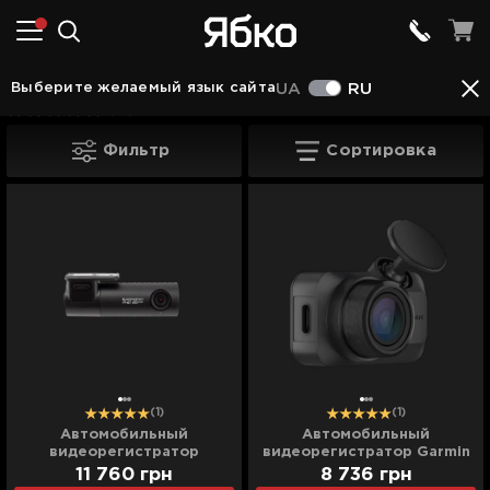
Аудио, фото и видео
Автомобильные видеоре
Выберите желаемый язык сайта
UA
RU
(10)
Автомобильные видеорегистраторы
Фильтр
Сортировка
(1)
(1)
Автомобильный
Автомобильный
видеорегистратор
видеорегистратор Garmin
Blackvue (DR 590 X-1CH)
Dash Cam Mini 3 (010-
11 760
грн
8 736
грн
(UA)
02899-10) (Global)