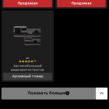
Dash Cam 64GB (M500)
Rearview Dash Cam (S500)
Предзаказ
Предзаказ
(Global)
(Global)
(1)
Автомобильный
видеорегистратор
Blackvue (DR 590 X-2CH)
Архивный товар
(UA)
Показать больше