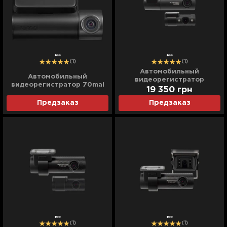
(1)
(1)
Автомобильный
Автомобильный
видеорегистратор
видеорегистратор 70mai
Blackvue (DR 590 X-2CH IR)
19 350
грн
Dash Cam (A200) (Global)
(UA)
Предзаказ
Предзаказ
(1)
(1)