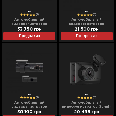
(1)
(1)
Автомобильный
Автомобильный
видеорегистратор
видеорегистратор
Blackvue (DR770X-BOX)
Blackvue (DR970X-1CH)
33 750
грн
21 500
грн
(UA)
(UA)
Предзаказ
Предзаказ
(1)
(1)
Автомобильный
Автомобильный
видеорегистратор
видеорегистратор Garmin
Blackvue (DR970X-2CH)
Dash Cam X310 (010-
30 100
грн
20 496
грн
(UA)
02860-10) (Global)