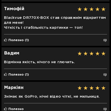
Тимофій
Blackvue DR770X-BOX став справжнім відкриттям
для мене!
Чіткість і стабільність картинки — топ!
Полезно
(1)
Вадим
Відмінна якість, нічого не глючить.
Полезно
(1)
Маркіян
Знімає як GoPro, нічні відео чіткі, не мильниця.
Полезно