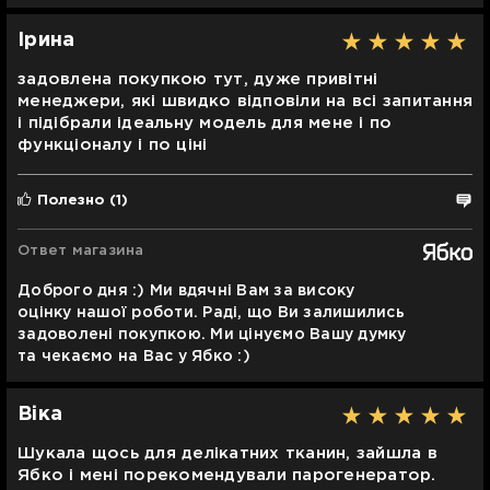
Ірина
задовлена покупкою тут, дуже привітні
менеджери, які швидко відповіли на всі запитання
і підібрали ідеальну модель для мене і по
функціоналу і по ціні
Полезно
(1)
Ответ магазина
Доброго дня :) Ми вдячні Вам за високу
оцінку нашої роботи. Раді, що Ви залишились
задоволені покупкою. Ми цінуємо Вашу думку
та чекаємо на Вас у Ябко :)
Віка
Шукала щось для делікатних тканин, зайшла в
Ябко і мені порекомендували парогенератор.