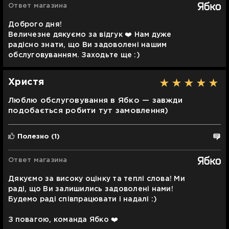
Ответ магазина
Доброго дня!
Величезне дякуємо за відгук ❤️ Нам дуже
радісно знати, що Ви задоволені нашим
обслуговуванням. Заходьте ще :)
Христя
Люблю обслуговування в Ябко — завжди
подобається робити тут замовлення)
Полезно
(1)
Ответ магазина
Дякуємо за високу оцінку та теплі слова! Ми
раді, що Ви залишились задоволені нами!
Будемо раді співпрацювати і надалі :)
З повагою, команда Ябко ❤️