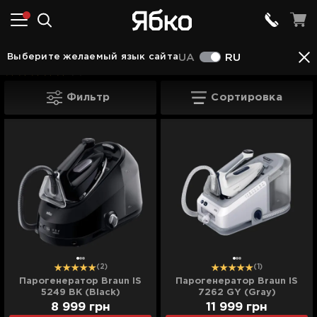
Техника для дома
Парогенераторы
Пароген
Выберите желаемый язык сайта
UA
RU
(6)
Парогенераторы Braun
Фильтр
Сортировка
(2)
(1)
Парогенератор Braun IS
Парогенератор Braun IS
5249 BK (Black)
7262 GY (Gray)
8 999
грн
11 999
грн