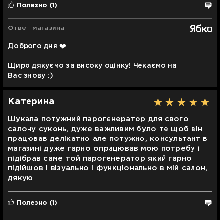
Полезно
(1)
Ответ магазина
Доброго дня ❤️
Щиро дякуємо за високу оцінку! Чекаємо на
Вас знову :)
Катерина
Шукала потужний парогенератор для свого
салону суконь, дуже важливим було те щоб він
працював делікатно але потужно, консультант в
магазині дуже гарно опрацював мою потребу і
підібрав саме той парогенератор який гарно
підійшов і візуально і функціонально в мій салон,
дякую
Полезно
(1)