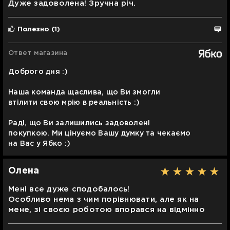
Дуже задоволена! Зручна річ.
Полезно
(1)
Ответ магазина
Доброго дня :)
Наша команда щаслива, що Ви змогли
втілити свою мрію в реальність :)
Раді, що Ви залишились задоволені
покупкою. Ми цінуємо Вашу думку та чекаємо
на Вас у Ябко :)
Олена
Мені все дуже сподобалось!
Особливо нема з чим порівнювати, але як на
мене, зі своєю роботою впорався на відмінно