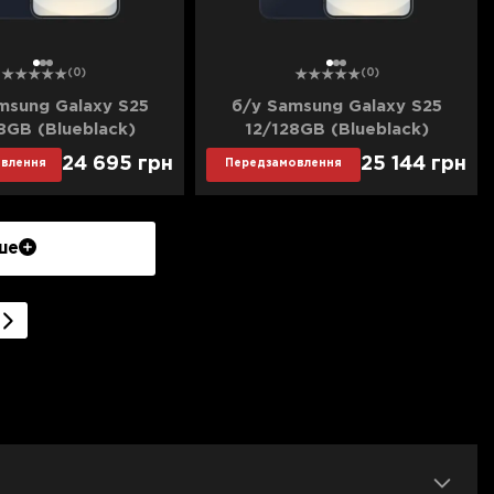
1
2
3
1
2
3
(0)
(0)
msung Galaxy S25
б/у Samsung Galaxy S25
8GB (Blueblack)
12/128GB (Blueblack)
еальний стан)
(Ідеальний стан) (Dual SIM)
24 695
грн
25 144
грн
влення
Передзамовлення
ше