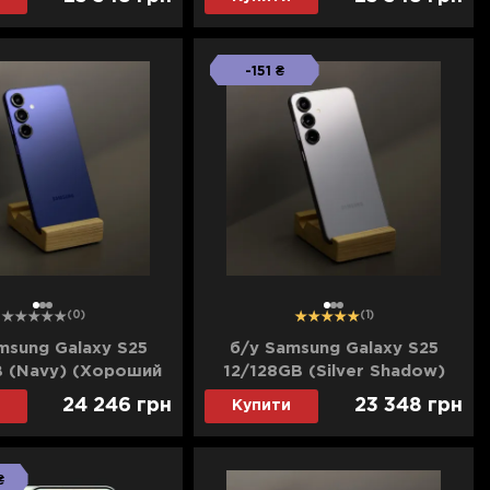
-151 ₴
1
2
3
1
2
3
(0)
(1)
msung Galaxy S25
б/у Samsung Galaxy S25
B (Navy) (Хороший
12/128GB (Silver Shadow)
н) (Dual SIM)
(Хороший стан)
24 246
грн
23 348
грн
Купити
₴