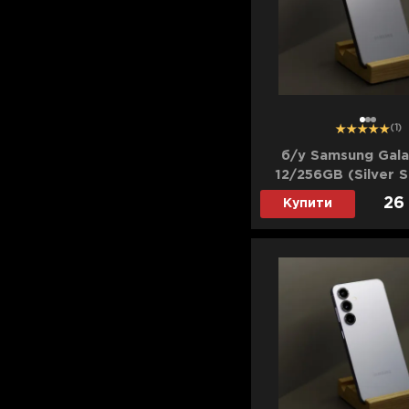
Для телевізорів
Мікрохвильові печі
Для проекторів
Аксесуари для кавомашин
Для 3D-принтерів
Засоби для чистки
Термочашки
1
2
3
(1)
Для принтерів
Показати все
>>
б/у Samsung Gala
12/256GB (Silver 
Для кавомашин
(Ідеальний ст
26
Купити
Для кухні
Для пилососів