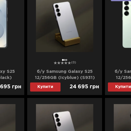
1
2
3
(0)
xy S25
б/у Samsung Galaxy S25
б/у Sa
lack)
12/256GB (Icyblue) (S931)
12/256
ан)
(Хороший стан)
(Х
 695
грн
24 695
грн
Купити
Купити