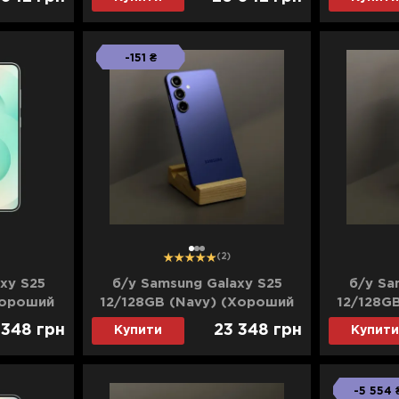
-151 ₴
1
2
3
(2)
xy S25
б/у Samsung Galaxy S25
б/у Sa
Хороший
12/128GB (Navy) (Хороший
12/128G
стан)
ста
 348
грн
23 348
грн
Купити
Купити
-5 554 