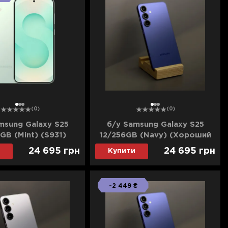
1
2
3
1
2
3
(0)
(0)
msung Galaxy S25
б/у Samsung Galaxy S25
GB (Mint) (S931)
12/256GB (Navy) (Хороший
ороший стан)
стан)
24 695
грн
24 695
грн
Купити
-2 449 ₴