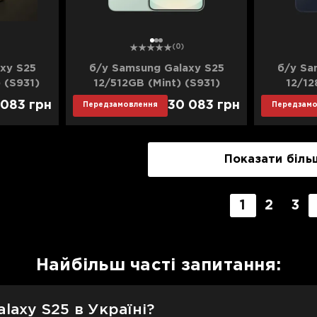
1
2
3
(0)
xy S25
б/у Samsung Galaxy S25
б/у Sa
 (S931)
12/512GB (Mint) (S931)
12/12
ан)
(Ідеальний стан)
(Ід
 083
грн
30 083
грн
Передзамовлення
Передзамо
Показати біль
1
2
3
Найбільш часті запитання:
laxy S25 в Україні?