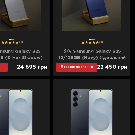
1
2
3
1
2
3
(1)
(1)
msung Galaxy S25
б/у Samsung Galaxy S25
B (Silver Shadow)
12/128GB (Navy) (Ідеальний
ороший стан)
стан)
24 695
грн
22 450
грн
Передзамовлення