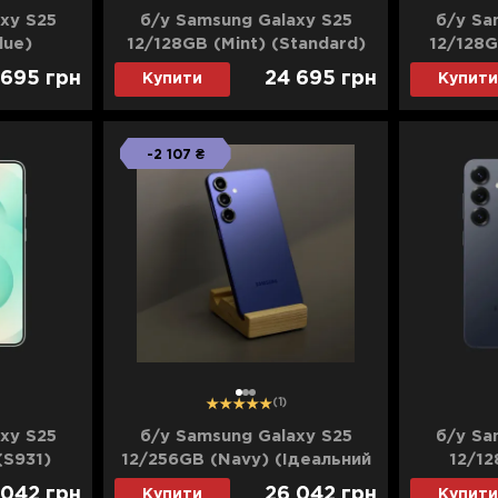
xy S25
б/у Samsung Galaxy S25
б/у Sa
lue)
12/128GB (Mint) (Standard)
12/128G
ан)
(Ідеальний стан)
(Ід
 695
грн
24 695
грн
Купити
Купити
-2 107 ₴
1
2
3
(1)
xy S25
б/у Samsung Galaxy S25
б/у Sa
(S931)
12/256GB (Navy) (Ідеальний
12/12
ан)
стан)
(Х
 042
грн
26 042
грн
Купити
Купити