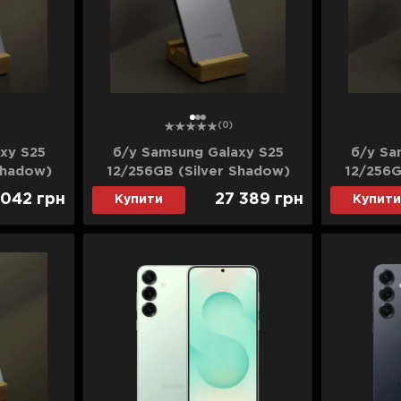
1
2
3
(0)
xy S25
б/у Samsung Galaxy S25
б/у Sa
Shadow)
12/256GB (Silver Shadow)
12/256G
ан)
(Ідеальний стан) (Dual SIM)
(Х
 042
грн
27 389
грн
Купити
Купити