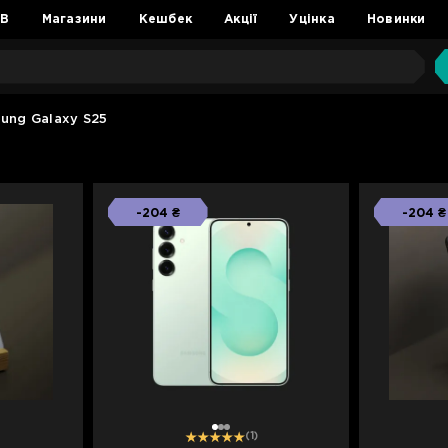
2B
Магазини
Кешбек
Акції
Уцінка
Новинки
ung Galaxy S25
-204 ₴
-204 ₴
1
2
3
(1)