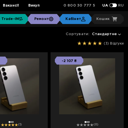
0 800 30 777 5
Вакансії
Викуп
UA
RU
Trade-IN
Ремонт
Кабінет
Кошик
Сортувати:
Стандартне
(3)
Відгуки
-2 107 ₴
1
2
3
1
2
3
(1)
(0)