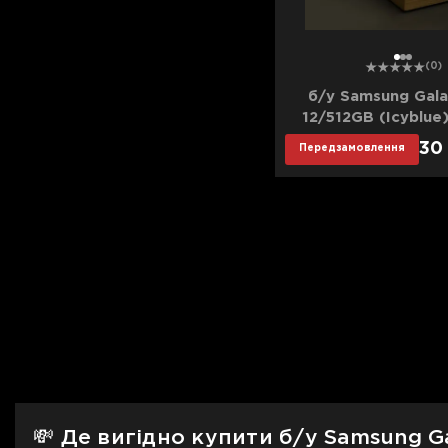
1
2
3
(0)
б/у Samsung Gala
12/512GB (Icyblue)
(Ідеальний ст
30
Передзамовлення
💸 Де вигідно купити б/у Samsung Ga