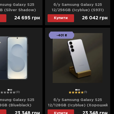
msung Galaxy S25
б/у Samsung Galaxy S25
B (Silver Shadow)
12/256GB (Icyblue) (S931)
еальний стан)
(Ідеальний стан)
24 695
грн
26 042
грн
Купити
-401 ₴
1
2
3
1
2
3
(0)
(1)
msung Galaxy S25
б/у Samsung Galaxy S25
8GB (Blueblack)
12/128GB (Icyblue) (Хороший
ороший стан)
стан)
23 348
грн
23 348
грн
Купити