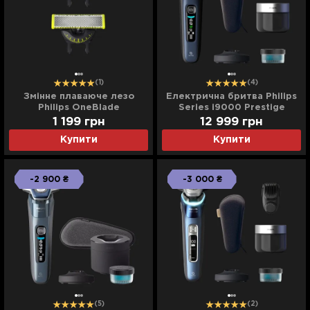
(1)
(4)
Змінне плаваюче лезо
Електрична бритва Philips
Philips OneBlade
Series i9000 Prestige
(QP420/50)
SkinIQ (Dark Blue/Black)
1 199
грн
12 999
грн
Купити
Купити
-2 900 ₴
-3 000 ₴
(5)
(2)