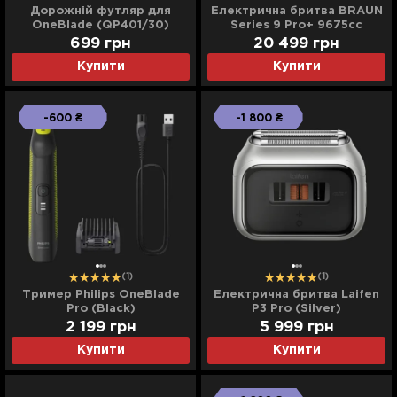
Дорожній футляр для
Електрична бритва BRAUN
OneBlade (QP401/30)
Series 9 Pro+ 9675cc
Wet&Dry (Graphite)
699
грн
20 499
грн
Купити
Купити
-600 ₴
-1 800 ₴
(1)
(1)
Тример Philips OneBlade
Електрична бритва Laifen
Pro (Black)
P3 Pro (Silver)
2 199
грн
5 999
грн
Купити
Купити