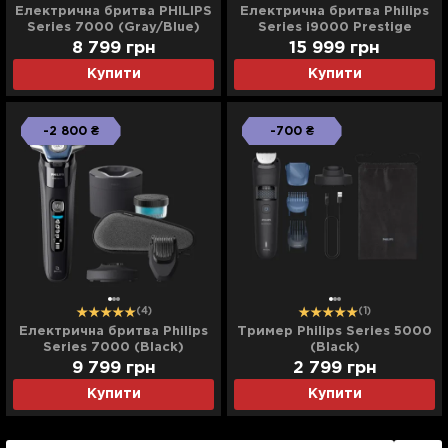
Електрична бритва PHILIPS
Електрична бритва Philips
Series 7000 (Gray/Blue)
Series i9000 Prestige
SkinIQ
8 799
грн
15 999
грн
Купити
Купити
-2 800 ₴
-700 ₴
(4)
(1)
Електрична бритва Philips
Тример Philips Series 5000
Series 7000 (Black)
(Black)
9 799
грн
2 799
грн
Купити
Купити