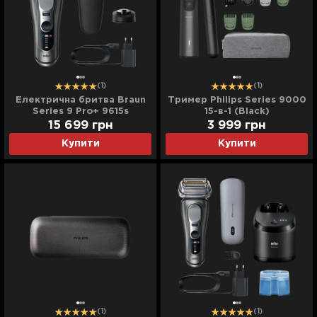
(1)
(1)
Електрична бритва Braun
Тример Philips Series 9000
Series 9 Pro+ 9615s
15-в-1 (Black)
Wet&Dry (Titanium)
15 699
грн
3 999
грн
Купити
Купити
(1)
(1)