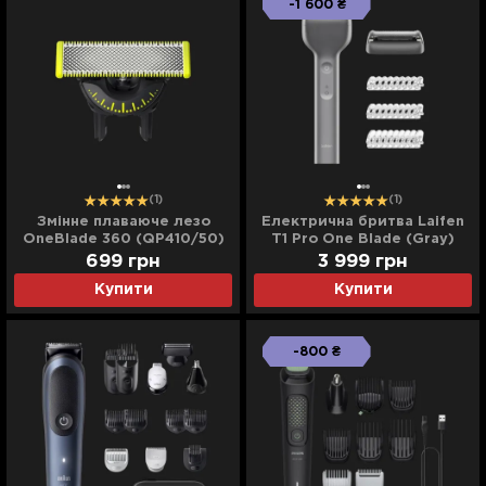
-1 600 ₴
(1)
(1)
Змінне плаваюче лезо
Електрична бритва Laifen
OneBlade 360 (QP410/50)
T1 Pro One Blade (Gray)
699
грн
3 999
грн
Купити
Купити
-800 ₴