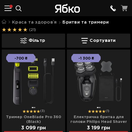
Краса та здоровʼя
Бритви та тримери
(21)
Бритви та тримери
Фільтр
Сортувати
-700 ₴
-1 300 ₴
(3)
(1)
Тример OneBlade Pro 360
Електрична бритва для
(Black)
голови Philips Head Shaver
Pro Series 5000 (Black)
3 099
грн
3 199
грн