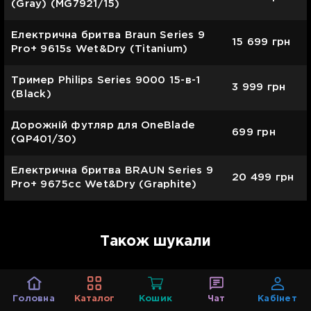
(Gray) (MG7921/15)
Електрична бритва Braun Series 9
15 699
грн
Pro+ 9615s Wet&Dry (Titanium)
Тример Philips Series 9000 15-в-1
3 999
грн
(Black)
Дорожній футляр для OneBlade
699
грн
(QP401/30)
Електрична бритва BRAUN Series 9
20 499
грн
Pro+ 9675cc Wet&Dry (Graphite)
Також шукали
Фени для волосся
Стайлери для волосся
Ви
Головна
Каталог
Кошик
Чат
Кабінет