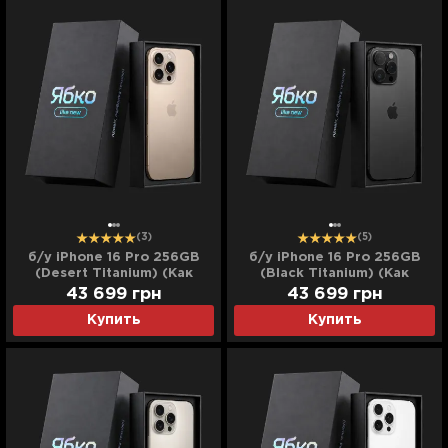
(3)
(5)
б/у iPhone 16 Pro 256GB
б/у iPhone 16 Pro 256GB
(Desert Titanium) (Как
(Black Titanium) (Как
Новый)
Новый)
43 699
грн
43 699
грн
Купить
Купить