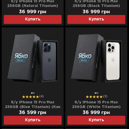
б/у iPhone 15 Pro Max
б/у iPhone 15 Pro Max
256GB (Natural Titanium)
256GB (Black Titanium)
(Как Новый)
(Как Новый)
36 999
грн
36 999
грн
Купить
Купить
(4)
(3)
б/у iPhone 15 Pro Max
б/у iPhone 15 Pro Max
256GB (Blue Titanium) (Как
256GB (White Titanium)
Новый)
(Как Новый)
36 599
грн
36 999
грн
Купить
Купить