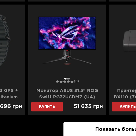
1
2
3
(0)
 3 GPS +
Монитор ASUS 31.5" ROG
Принте
itanium
Swift PG32UCDMZ (UA)
BX110 (7
ean Band
(Уценка)
 696
грн
51 635
грн
Купить
Купить
ка)
Показать боль