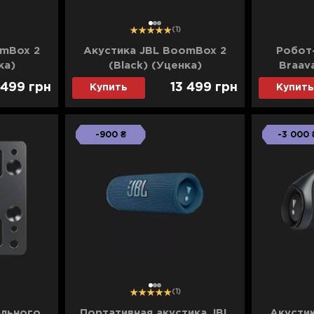
1
2
3
(1)
omBox 2
Акустика JBL BoomBox 2
Робот
ка)
(Black) (Уценка)
Braav
(M6
 499
грн
13 499
грн
Купить
Купить
-900 ₴
-3 000 
1
2
3
(1)
ального
Портативная акустика JBL
Акусти