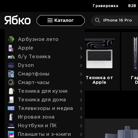
Гравировка
B2B
Apple iPhone
Как Новый
Стайлеры
Apple
Garmin
Кофемашины
Робот-пылесос
Телевизоры
Игровые консоли
Ноутбуки
Э-книги
LEGO Technic
Уход за волосами
Фотоаппараты
Наушники
Для смартфонов
Арбузное лето
Apple
iPhone 17 Pro Max
iPhone 17 Pro Max
iPhone 17 Pro Max
Fenix
Philips
Xiaomi
Samsung
PlayStation
Lenovo
Amazon
Фены для волос
Canon
Наушники Apple
Cтекло и пленки
Фены
LEGO Botanicals
iPhone 17 Pro
iPhone 17 Pro
iPhone 17 Pro
CIRQA
Delonghi
Dreame
Hisense
Steam Deck
Acer
BOOX
Стайлеры и плойки
Nikon
Наушники Marshall
Чехлы и кейсы
б/у Техника
iPhone 17 Air
iPhone 17
iPhone 17 Air
Forerunner
Krups
Ecovacs
Xiaomi
Nintendo Switch
Asus
reMarkable
Выпрямители для волос
Sony
Наушники JBL
Кабели
Dyson
iPhone 17
iPhone 17 Air
iPhone 17
Venu
Saeco
Показать все
Показать все
б/у Консоли
Показать все
Показати все
Показать все
Fujifilm
Наушники Sony
Блоки питания
>>
>>
>>
>>
>>
Выпрямители
LEGO Architecture
Смартфоны
iPhone 17e
Показать все
iPhone 17e
Instinct
Показать все
Показать все
Leica
Показать все
Док станции
>>
>>
>>
>>
Техника от
Га
Смартфоны
Ручные пылесосы
Аксессуары для ТВ
Мониторы
Планшеты Samsung
Уход за лицом
б/у iPhone
б/у iPhone
Показать все
Panasonic
Держатели
Смарт-часы
>>
Apple
D
Пылесосы
LEGO Star Wars
б/у iPhone
Тостеры
Игровые ноутбуки
Наушники по типах
Показать все
Показать все
Объективы
>>
>>
Dyson
Крепление для телевизоров
MSI
Galaxy Tab S11 Ultra
Электробритвы
Техника для кухни
Apple
Для планшетов
Аксессуары
iPhone 17 Pro Max
Philips
Dreame
Кабели и переходники
Lenovo
Asus
Galaxy Tab S11
Триммеры
Полностью беспроводные (TWS)
Уцененная техника
Техника для дома
Очистители
LEGO Harry Potter
Apple AirPods
Samsung
Показать все
>>
iPhone 17 Pro
Watch Series 11
Tefal
Philips
Средства по уходу
Acer
Samsung
Galaxy Tab A11
Массажеры
Накладные наушники
Стилусы
Уцененная техника
Телевизоры и медиа
Apple AirPods
iPhone 17
Galaxy S26 Ultra
Watch Ultra 3
Gorenje
Rowenta
Подписки для телевизоров
Asus
Показать все
Показать все
Показать все
Вакуумные наушники
Cтекло и пленки
>>
>>
>>
Экшн-камеры
Аксессуары
LEGO Marvel
Игровая зона
AirPods Pro
iPhone 17 Air
Galaxy S26+
Watch SE 3
KitchenAid
Показать все
Показать все
Показать все
Игровые наушники
Чехлы и кейсы
>>
>>
>>
Компьютеры
Планшеты Xiaomi
Уход за полостью рта
AirPods Max
iPhone 16 Pro Max
Galaxy S26
Показать все
Показать все
Камеры GoPro
Проводные наушники
Блоки питания
>>
>>
Цена
Ноутбуки и ПК
Пылесосы
Проекторы
Компьютеры
Комплектация
Показать все
Galaxy S25 Ultra
Камеры DJI
С ANC
Кабели питания
LEGO Minecraft
>>
Системные блоки
Xiaomi Redmi Pad 2 Pro
Зубные щетки и насадки
Планшеты и э-книги
Whoop
Электрочайники
Показать все
Galaxy S25 FE
Камеры Insta360
Показать все
Хабы и переходники