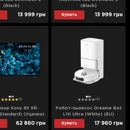
(Black)
(Black)
13 999
грн
13 999
грн
Купить
1
2
3
1
2
3
(1)
(0)
зор Sony 65 XR-
Робот-пылесос Dreame Bot
Standard) (Уценка)
L10 Ultra (White) (EU)
(Уценка)
62 860
грн
17 960
грн
Купить