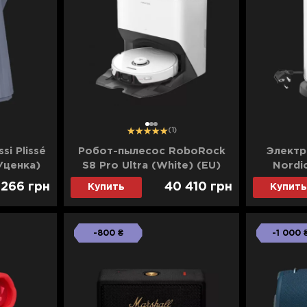
1
2
3
(1)
si Plissé
Робот-пылесос RoboRock
Электр
(Уценка)
S8 Pro Ultra (White) (EU)
Nordic
(Уценка)
 266
грн
40 410
грн
Купить
Купить
-800 ₴
-1 000 