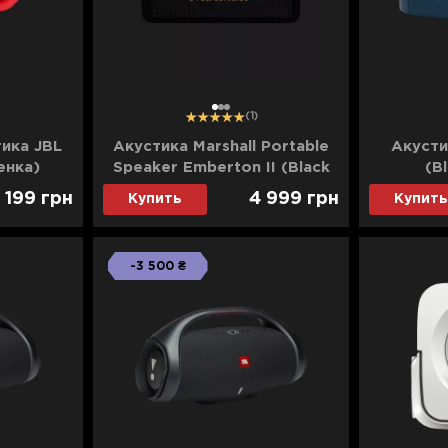
1
2
3
(1)
ика JBL
Акустика Marshall Portable
Акусти
енка)
Speaker Emberton II (Black
(B
and Brass) (Уценка)
 199
грн
4 999
грн
Купить
Купить
-3 500 ₴