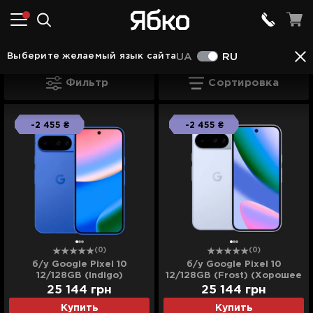
Смартфоны Google Pixel
б/у Google Pixel
б/у
Выберите желаемый язык сайта
UA
RU
б/у Google Pixel 10
Фильтр
Сортировка
-2 455 ₴
-2 455 ₴
(0)
(0)
б/у Google Pixel 10
б/у Google Pixel 10
12/128GB (Indigo)
12/128GB (Frost) (Хорошее
(Хорошее состояние)
состояние)
25 144
грн
25 144
грн
Купить
Купить