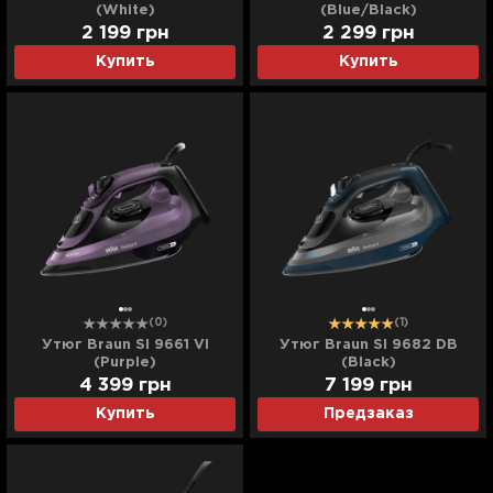
(White)
(Blue/Black)
2 199
грн
2 299
грн
Купить
Купить
(0)
(1)
Утюг Braun SI 9661 VI
Утюг Braun SI 9682 DB
(Purple)
(Black)
4 399
грн
7 199
грн
Купить
Предзаказ