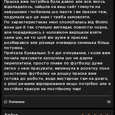
Праска вже потрібна була давно але все якось
відкладалось, зайшла на ваш сайт глянути на
навушники і побачила шо маєте і ви праски теж,
подумала що це знак і треба замовляти.
По характеристиках мені сполобалась від Філіпс
вона ще й так стильно виглядає повністю чорна,
але порадившись з чоловіком вирішили взяти
саме цю, не то шоб він дуже в прасках
розбирався але різниця очевидна синенька більш
потужна...
Приїхала буквально 3-4 дні очікування, і коли вже
почала прасувати зрозуміла шо не дарма
переплатили, просто пливе по футболці дуже
легко з нею прасувати, ввімкнула в розетку поки
розстеляю футболку на дошку праска вже
готова до роботи, води вистарчає там на довго,
є різні режими відпарювання якщо потрібно але я
постійно прасую на постійному парі
Полезно