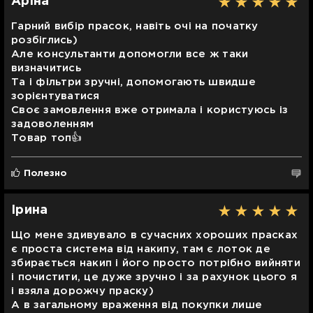
Аріна
Гарний вибір прасок, навіть очі на початку
розбіглись)
Але консультанти допомогли все ж таки
визначитись
Та і фільтри зручні, допомогають швидше
зорієнтуватися
Своє замовлення вже отримала і користуюсь із
задоволенням
Товар топ👍
Полезно
Ірина
Що мене здивувало в сучасних хороших прасках
є проста система від накипу, там є лоток де
збирається накип і його просто потрібно вийняти
і почистити, це дуже зручно і за рахунок цього я
і взяла дорожчу праску)
А в загальному враження від покупки лише