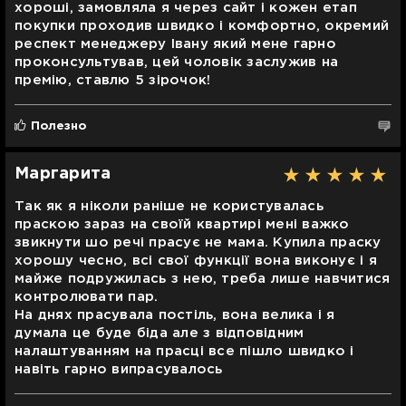
хороші, замовляла я через сайт і кожен етап
покупки проходив швидко і комфортно, окремий
респект менеджеру Івану який мене гарно
проконсультував, цей чоловік заслужив на
премію, ставлю 5 зірочок!
Полезно
Маргарита
Так як я ніколи раніше не користувалась
праскою зараз на своїй квартирі мені важко
звикнути шо речі прасує не мама. Купила праску
хорошу чесно, всі свої функції вона виконує і я
майже подружилась з нею, треба лише навчитися
контролювати пар.
На днях прасувала постіль, вона велика і я
думала це буде біда але з відповідним
налаштуванням на прасці все пішло швидко і
навіть гарно випрасувалось