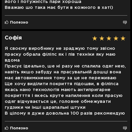
його і потужність пари хороша
Вважаю шо така має бути в кожного в хаті)
Полезно
Софія
Я своєму виробнику не зраджую тому звісно
праску обрала філіпс як і пів техніки яку маю
вдома
Прасує ідеально, ше ні разу не спалила одяг нею,
навіть якшо забуду на прасувальній дошці вона
має автовимкнення тому за це не переживаю
Ще хочу виділити покриття підошви, в філіпса
якась нано технологія мають антипригарне
покритття і якесь круте напилення коли прасую
одяг відчувається це, головне обмежувати
гудзики чи інші царапальні штуки
В цілому я дуже довольна 100 разів рекомендую
Полезно