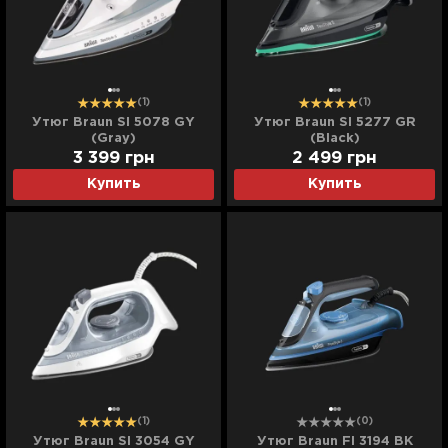
(1)
(1)
Утюг Braun SI 5078 GY
Утюг Braun SI 5277 GR
(Gray)
(Black)
3 399
грн
2 499
грн
Купить
Купить
(1)
(0)
Утюг Braun SI 3054 GY
Утюг Braun FI 3194 BK