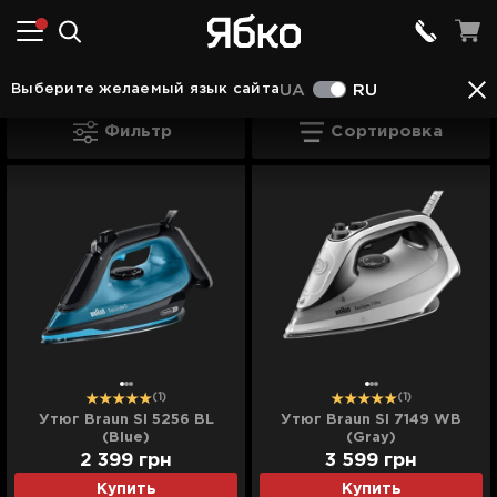
Утюги
Утюги Braun
(10)
Выберите желаемый язык сайта
UA
RU
Утюги Braun
Фильтр
Сортировка
(1)
(1)
Утюг Braun SI 5256 BL
Утюг Braun SI 7149 WB
(Blue)
(Gray)
2 399
грн
3 599
грн
Купить
Купить