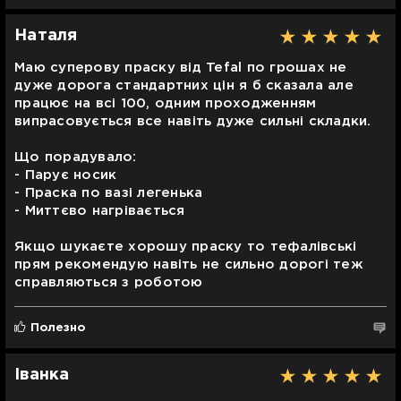
Наталя
Маю суперову праску від Tefal по грошах не
дуже дорога стандартних цін я б сказала але
працює на всі 100, одним проходженням
випрасовується все навіть дуже сильні складки.
Що порадувало:
- Парує носик
- Праска по вазі легенька
- Миттєво нагрівається
Якщо шукаєте хорошу праску то тефалівські
прям рекомендую навіть не сильно дорогі теж
справляються з роботою
Полезно
Іванка