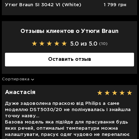
Утюг Braun SI 3042 VI (White)
1 799
грн
Отзывы клиентов о Утюги Braun
5.0 из 5.0
(10
)
Оставить отзыв
Сортировка
Анастасія
Дуже задоволена праскою від Philips а саме
моделлю DST5030/20 не полінувалась і знайшла
точну назву...
Базова модель яка підійде для прасування будь
яких речей, оптимальні температури можна
налаштувати, прасує одяг чудово не перепалює