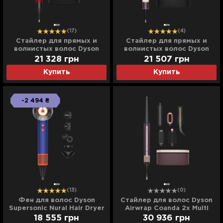
(17)
(4)
Стайлер для прямых и
Стайлер для прямых и
волнистых волос Dyson
волнистых волос Dyson
Airwrap i.d. (Red
Airwrap i.d. HS08 (Ceramic
21 328
грн
21 507
грн
Velvet/Gold)
Pink/Rose Gold)
Купить
Купить
-2 494 ₴
(13)
(0)
Фен для волос Dyson
Cтайлер для волос Dyson
Supersonic Nural Hair Dryer
Airwrap Coanda 2х Multi
(Vinca Blue/Topaz)
Styler & Dryer (Jasper
18 555
грн
30 936
грн