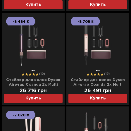
Plum) (492490-01)
Купить
Купить
-8 484 ₴
-8 708 ₴
(10)
(19)
Стайлер для волос Dyson
Стайлер для волос Dyson
Airwrap Coanda 2х Multi
Airwrap Coanda 2х Multi
Styler & Dryer (Jasper
Styler & Dryer (Ceramic
26 716
грн
26 491
грн
Plum)
Pink/Rose Gold) (598771-
Купить
Купить
01)
-2 020 ₴