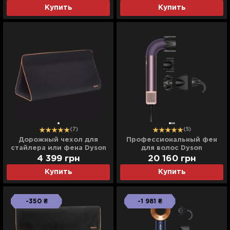
Blue/Topaz)
Pink/Rose Gold)
Купить
Купить
(7)
(5)
Дорожный чехол для
Профессиональный фен
стайлера или фена Dyson
для волос Dyson
(Black/Copper)
Supersonic r (Jasper Plum)
4 399
грн
20 160
грн
Купить
Купить
-350 ₴
-1 981 ₴