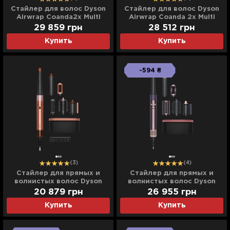
Cтайлер для волос Dyson
Стайлер для волос Dyson
Airwrap Coanda2х Multi
Airwrap Coanda 2х Multi
Styler & Dryer (Red
Styler & Dryer (Ceramic
29 859
грн
28 512
грн
Velvet/Gold)
Apricot/Topaz)
Купить
Купить
-594 ₴
(3)
(4)
Стайлер для прямых и
Стайлер для прямых и
волнистых волос Dyson
волнистых волос Dyson
Airwrap i.d. (Amber Silk)
Airwrap i.d. (Jasper Plum)
20 879
грн
26 955
грн
Купить
Купить