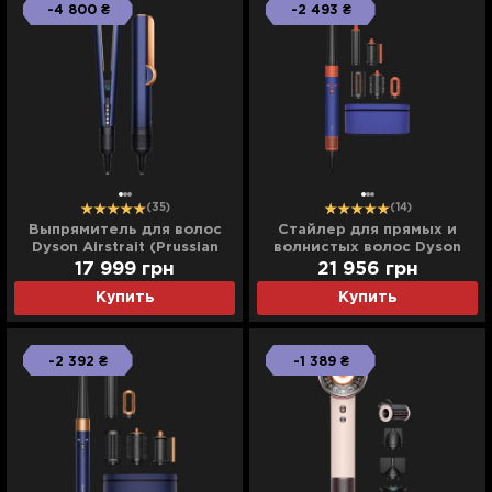
-4 800 ₴
-2 493 ₴
(35)
(14)
Выпрямитель для волос
Стайлер для прямых и
Dyson Airstrait (Prussian
волнистых волос Dyson
Blue/Rich Copper)
Airwrap i.d. (Vinca
17 999
грн
21 956
грн
Blue/Topaz)
Купить
Купить
-2 392 ₴
-1 389 ₴