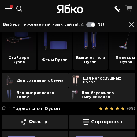
Выберите желаемый язык сайта
UA
RU
Стайлеры
Выпрямители
Пылесосы
Фены Dyson
Dyson
Dyson
Dyson
Для непослушных
Для создания объема
волос
Для выпрямления
Для бережного
волос
высушивания
Гаджеты от Dyson
(68)
Гаджеты от Dyson
Фильтр
Сортировка