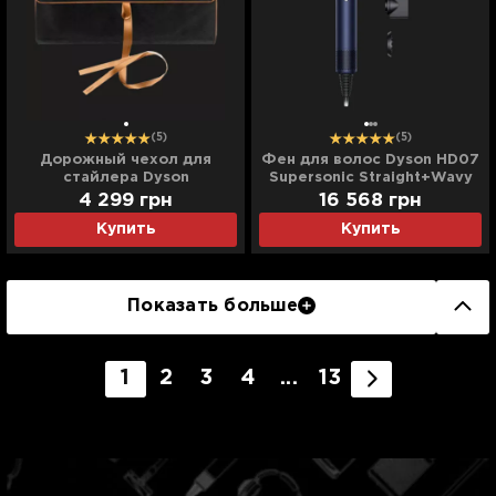
(5)
(5)
Дорожный чехол для
Фен для волос Dyson HD07
стайлера Dyson
Supersonic Straight+Wavy
(Black/Copper)
(Prussian Blue/Copper)
4 299
грн
16 568
грн
Купить
Купить
Показать больше
1
2
3
4
...
13