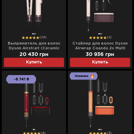
(24)
(2)
Выпрямитель для волос
Cтайлер для волос Dyson
Dyson Airstrait (Ceramic
Airwrap Coanda 2х Multi
Pink/Rose Gold)
Styler & Dryer (Ceramic
20 430
грн
30 936
грн
Pink/Rose Gold) (492466-
Купить
Купить
01)
-8 741 ₴
(4)
(3)