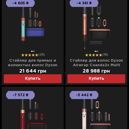
-4 605 ₴
-4 361 ₴
(25)
(16)
Стайлер для прямых и
Cтайлер для волос Dyson
волнистых волос Dyson
Airwrap Coanda2х Multi
Airwrap i.d. (Ceramic
Styler & Dryer (Amber Silk)
21 644
грн
28 988
грн
Patina/Topaz)
(143034-01)
Купить
Купить
-7 572 ₴
-3 442 ₴