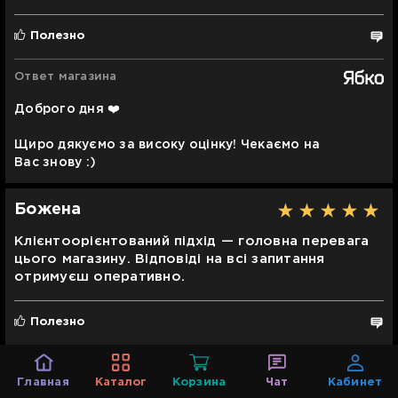
Полезно
Ответ магазина
Доброго дня ❤️
Щиро дякуємо за високу оцінку! Чекаємо на
Вас знову :)
Божена
Клієнтоорієнтований підхід — головна перевага
цього магазину. Відповіді на всі запитання
отримуєш оперативно.
Полезно
Ответ магазина
Главная
Каталог
Корзина
Чат
Кабинет
Доброго дня :) Ми вдячні Вам за високу