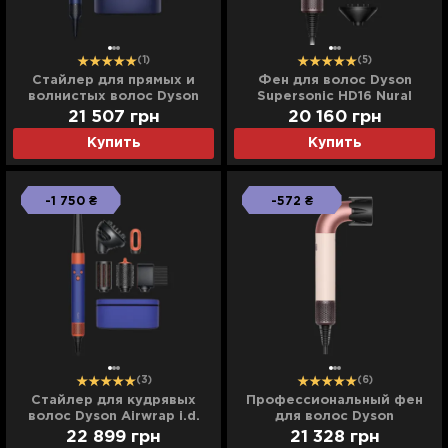
(1)
(5)
Стайлер для прямых и
Фен для волос Dyson
волнистых волос Dyson
Supersonic HD16 Nural
Airwrap i.d. (Prussian
Straight+Wavy (Ceramic
21 507
грн
20 160
грн
Blue/Rich Copper)
Pink/Rose Gold)
Купить
Купить
-1 750 ₴
-572 ₴
(3)
(6)
Стайлер для кудрявых
Профессиональный фен
волос Dyson Airwrap i.d.
для волос Dyson
Curly+Coily (Vinca
Supersonic r (Ceramic
22 899
грн
21 328
грн