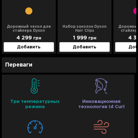
Дорожный чехол для
Набор заколок Dyson
Дорожный
стайлера Dyson
Hair Clips
стайлер
(Black/Copper)
Dyson (B
4 299
1 999
4 3
грн
грн
Добавить
Добавить
Доб
Переваги
Три температурных
Инновационная
режима
технология Id Curl