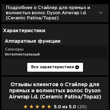
Подробнее о Стайлер для прямых и
волнистых волос Dyson Airwrap i.d.
(Ceramic Patina/Topaz)
Характеристики
Аппаратные функции
Сенсоры
Интеллектуальный
Все характеристики
Вес
Мощность
Режимы скорости
Гарантия
Количество насадок
680 г
От 1000 до 1499 Вт
3
Гарантия 31 день от Ябко.
6
Отзывы клиентов о Стайлер для
Длина кабеля
Тип питания
Температурные режимы
Комплектация
прямых и волнистых волос Dyson
2.6 м
От сети
3
Большая круглая щетка для объема (Large round
Airwrap i.d. (Ceramic Patina/Topaz)
volumizing brush)
Цвет устройства
Потребляемая мощность
Дополнительные функции
Коническая насадка (Conical barrel)
Ceramic Patina;
1300 Вт
Защита от перегрева;
5.0 из 5.0
(25
)
Длинная цилиндрическая насадка 40мм (40mm