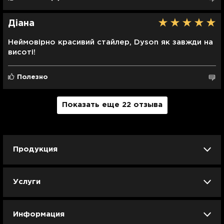
Діана
Неймовірно красивий стайлер, Dyson як завжди на
висоті!
Полезно
Показать еще 22 отзыва
Продукция
iPhone
iPad
Mac
Apple Watch
Услуги
AirPods
Гаджеты
Аксессуары
Ремонт
Trade IN
Новости
Apple б/у
Арбузное лето
Dyson
Информация