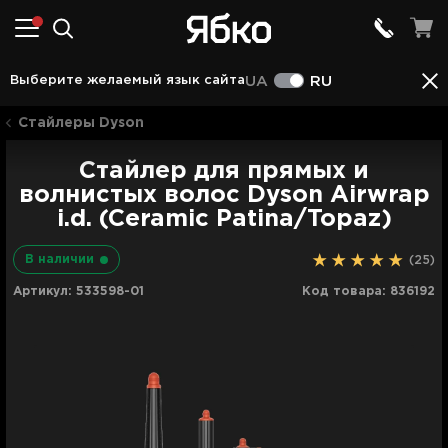
Аксессуары
Описание
Характеристики
Отз
Выберите желаемый язык сайта
UA
RU
Стайлеры Dyson
Стайлер для прямых и
волнистых волос Dyson Airwrap
i.d. (Ceramic Patina/Topaz)
В наличии
(25)
Артикул:
533598-01
Код товара:
836192