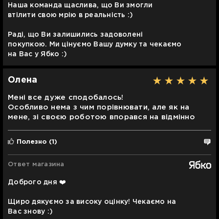
Наша команда щаслива, що Ви змогли
втілити свою мрію в реальність :)
Раді, що Ви залишились задоволені
покупкою. Ми цінуємо Вашу думку та чекаємо
на Вас у Ябко :)
Олена
Мені все дуже сподобалось!
Особливо нема з чим порівнювати, але як на
мене, зі своєю роботою впорався на відмінно
Полезно
(1)
Ответ магазина
Доброго дня ❤️
Щиро дякуємо за високу оцінку! Чекаємо на
Вас знову :)