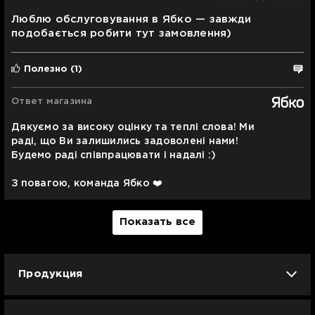
Люблю обслуговування в Ябко — завжди
подобається робити тут замовлення)
Полезно
(1)
Ответ магазина
Дякуємо за високу оцінку та теплі слова! Ми
раді, що Ви залишились задоволені нами!
Будемо раді співпрацювати і надалі :)
З повагою, команда Ябко ❤️
Показать все
Продукция
iPhone
iPad
Mac
Apple Watch