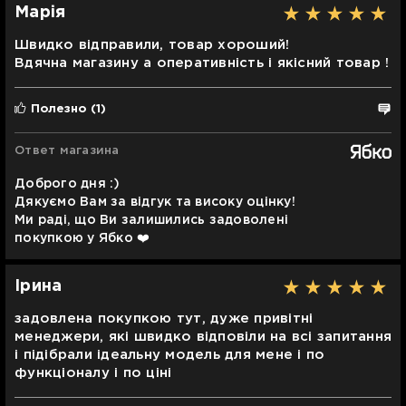
Марія
Швидко відправили, товар хороший!
Вдячна магазину а оперативність і якісний товар !
Полезно
(1)
Ответ магазина
Доброго дня :)
Дякуємо Вам за відгук та високу оцінку!
Ми раді, що Ви залишились задоволені
покупкою у Ябко ❤️
Ірина
задовлена покупкою тут, дуже привітні
менеджери, які швидко відповіли на всі запитання
і підібрали ідеальну модель для мене і по
функціоналу і по ціні