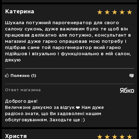
Катерина
Шукала потужний парогенератор для свого
салону суконь, дуже важливим було те щоб він
працював делікатно але потужно, консультант в
магазині дуже гарно опрацював мою потребу і
підібрав саме той парогенератор який гарно
підійшов і візуально і функціонально в мій салон,
дякую
Полезно
(1)
Ответ магазина
Доброго дня!
Величезне дякуємо за відгук ❤️ Нам дуже
радісно знати, що Ви задоволені нашим
обслуговуванням. Заходьте ще :)
Христя