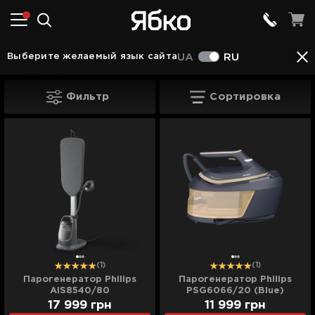
Техника для дома
Парогенераторы
Парогене
Выберите желаемый язык сайта
UA
RU
(6)
Парогенераторы Philips
Фильтр
Сортировка
(1)
(1)
Парогенератор Philips
Парогенератор Philips
AIS8540/80
PSG6066/20 (Blue)
17 999
грн
11 999
грн