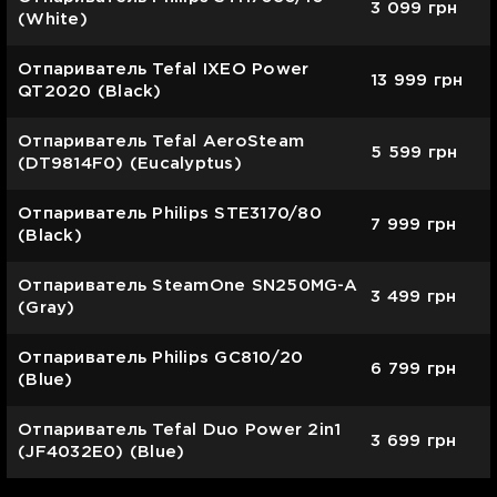
3 099
грн
(White)
Отпариватель Tefal IXEO Power
13 999
грн
QT2020 (Black)
Отпариватель Tefal AeroSteam
5 599
грн
(DT9814F0) (Eucalyptus)
Отпариватель Philips STE3170/80
7 999
грн
(Black)
Отпариватель SteamOne SN250MG-A
3 499
грн
(Gray)
Отпариватель Philips GC810/20
6 799
грн
(Blue)
Отпариватель Tefal Duo Power 2in1
3 699
грн
(JF4032E0) (Blue)