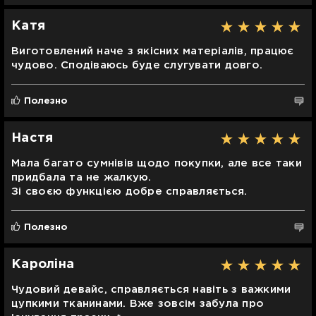
Катя
Виготовлений наче з якісних матеріалів, працює
чудово. Сподіваюсь буде слугувати довго.
Полезно
Настя
Мала багато сумнівів щодо покупки, але все таки
придбала та не жалкую.
Зі своєю функцією добре справляється.
Полезно
Кароліна
Чудовий девайс, справляється навіть з важкими
цупкими тканинами. Вже зовсім забула про