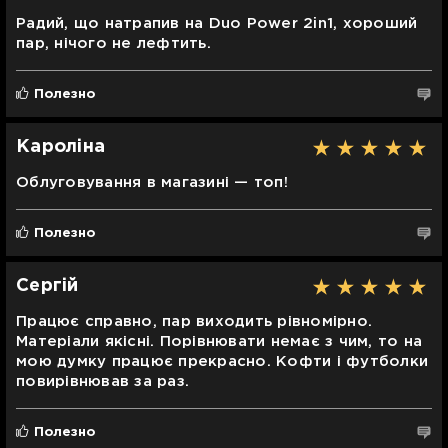
Радий, що натрапив на Duo Power 2in1, хороший
пар, нічого не лефтить.
Полезно
Кароліна
Облуговування в магазині — топ!
Полезно
Сергій
Працює справно, пар виходить рівномірно.
Матеріали якісні. Порівнювати немає з чим, то на
мою думку працює прекрасно. Кофти і футболки
повирівнював за раз.
Полезно