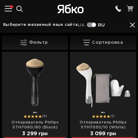
Техника для дома
Отпариватели
Отпаривател
Выберите желаемый язык сайта
UA
RU
(16)
Отпариватели Philips
Фильтр
Сортировка
(4)
(1)
Отпариватель Philips
Отпариватель Philips
STH7060/80 (Black)
STH7030/10 (White)
3 299
грн
3 099
грн