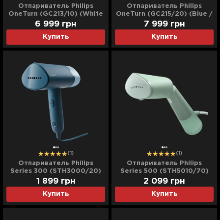
Отпариватель Philips
Отпариватель Philips
OneTurn (GC213/10) (White
OneTurn (GC215/20) (Blue /
/ Nougat)
Louros)
6 999
грн
7 999
грн
Купить
Купить
(1)
(1)
Отпариватель Philips
Отпариватель Philips
Series 300 (STH3000/20)
Series 500 (STH5010/70)
(Blue)
(Green)
1 899
грн
2 099
грн
Купить
Купить