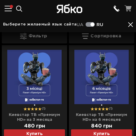
ТВ подписки в Шептицком
Выберите желаемый язык сайта
UA
RU
ТВ подписки в Шептицком
Фильтр
Сортировка
(1)
(1)
Киевстар ТВ «Премиум
Киевстар ТВ «Премиум
HD» на 3 месяца
HD» на 6 месяцев
(электронный код
(электронный код
480
грн
840
грн
активации)
активации)
Купить
Купить