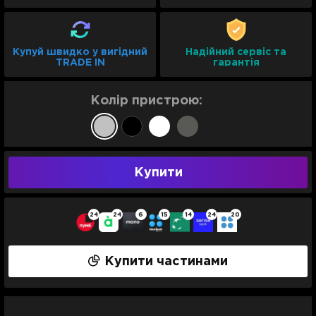
Купуй швидко у вигідний
Надійний сервіс та
TRADE IN
гарантія
Колір пристрою:
Купити
24
24
6
15
14
24
20
Купити частинами