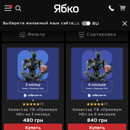
ТВ подписки Ивано-Франковске
Выберите желаемый язык сайта
UA
RU
ТВ подписки Ивано-Франковске
Фильтр
Сортировка
(1)
(1)
Киевстар ТВ «Премиум
Киевстар ТВ «Премиум
HD» на 3 месяца
HD» на 6 месяцев
(электронный код
(электронный код
480
грн
840
грн
активации)
активации)
Купить
Купить