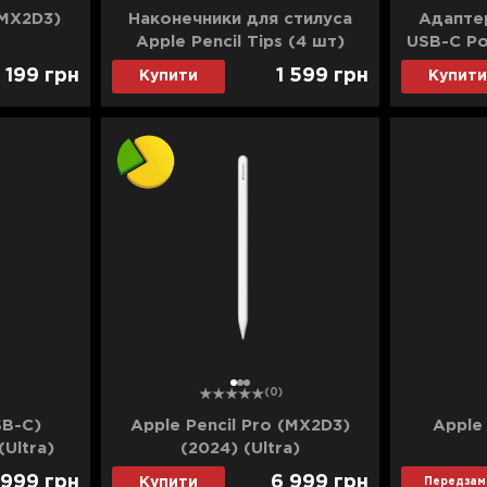
(MX2D3)
Наконечники для стилуса
Адапте
Apple Pencil Tips (4 шт)
USB-C Po
(MLUN2)
 199
грн
1 599
грн
Купити
Купити
1
2
3
(0)
SB-C)
Apple Pencil Pro (MX2D3)
Apple 
Ultra)
(2024) (Ultra)
 999
грн
6 999
грн
Купити
Передзам