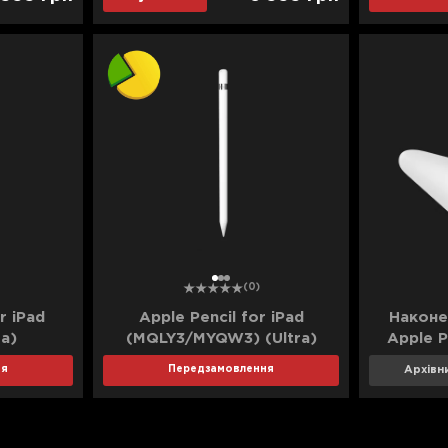
1
2
3
(0)
r iPad
Apple Pencil for iPad
Наконе
ra)
(MQLY3/MYQW3) (Ultra)
Apple P
Архівн
ня
Передзамовлення