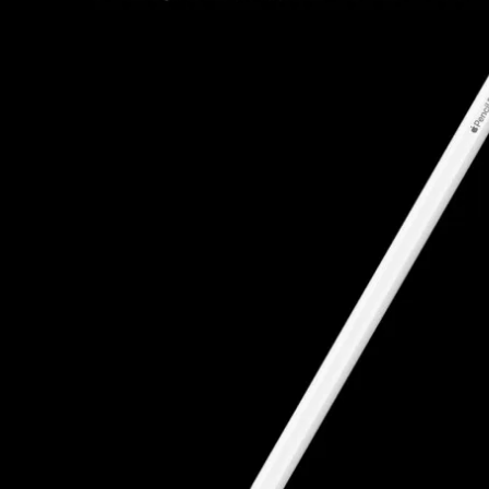
Для телевізорів
Аксесуари для кавомашин
Для проекторів
Засоби для чистки
Термочашки
Для 3D-принтерів
Показати все
>>
Для принтерів
Для кавомашин
Для кухні
Для пилососів