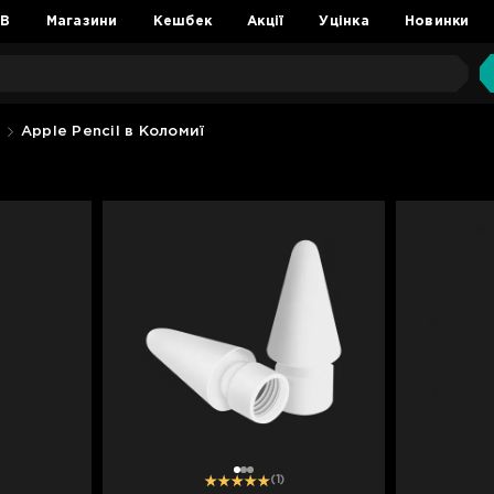
2B
Магазини
Кешбек
Акції
Уцінка
Новинки
Apple Pencil в Коломиї
1
2
3
(1)