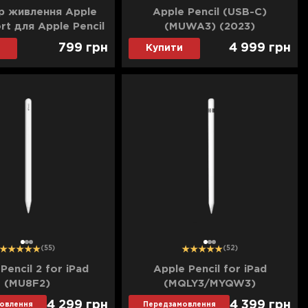
р живлення Apple
Apple Pencil (USB-C)
rt для Apple Pencil
(MUWA3) (2023)
799
грн
4 999
грн
Купити
1
2
3
1
2
3
(55)
(52)
Pencil 2 for iPad
Apple Pencil for iPad
(MU8F2)
(MQLY3/MYQW3)
4 299
грн
4 399
грн
овлення
Передзамовлення