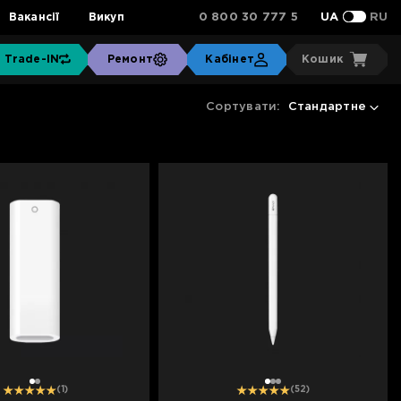
0 800 30 777 5
Вакансії
Викуп
UA
RU
Trade-IN
Ремонт
Кабінет
Кошик
Сортувати:
Стандартне
1
2
1
2
3
(1)
(52)