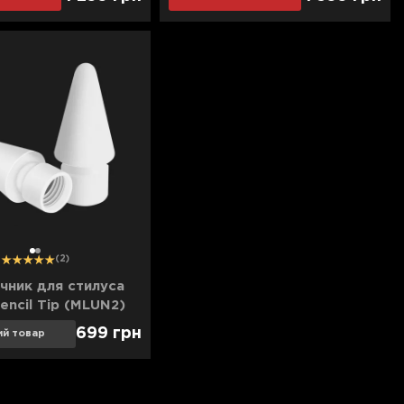
1
2
(2)
чник для стилуса
encil Tip (MLUN2)
699
грн
ий товар