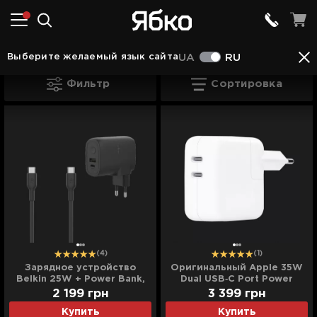
Аксессуары в Кропивницком
Аксессуары для 
Выберите желаемый язык сайта
UA
RU
Зарядные устройства для Mac в Кроп
Фильтр
Сортировка
(4)
(1)
Зарядное устройство
Оригинальный Apple 35W
Belkin 25W + Power Bank,
Dual USB‑C Port Power
USB-A/USB-C (5000mAh)
Adapter (MNWP3)
2 199
грн
3 399
грн
(Black)
Купить
Купить