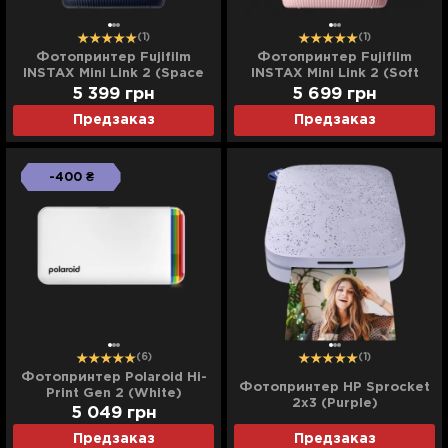
(1)
(1)
Фотопринтер Fujifilm
Фотопринтер Fujifilm
INSTAX Mini Link 2 (Space
INSTAX Mini Link 2 (Soft
Blue)
Pink)
5 399
грн
5 699
грн
Предзаказ
Предзаказ
-400 ₴
(6)
(1)
Фотопринтер Polaroid Hi-
Фотопринтер HP Sprocket
Print Gen 2 (White)
2x3 (Purple)
5 049
грн
Предзаказ
Предзаказ