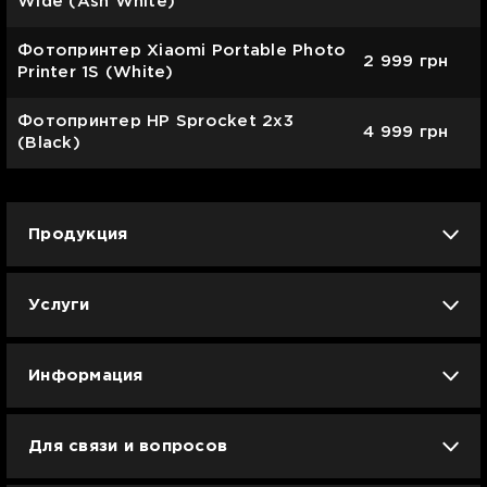
Wide (Ash White)
Фотопринтер Xiaomi Portable Photo
2 999
грн
Printer 1S (White)
Фотопринтер HP Sprocket 2x3
4 999
грн
(Black)
Продукция
iPhone
iPad
Mac
Apple Watch
Услуги
AirPods
Гаджеты
Аксессуары
Ремонт
Trade IN
Новости
Apple б/у
Арбузное лето
Dyson
Информация
Смартфоны
Смарт-часы
Вакансии
Для связи и вопросов
Техника для кухни
Техника для дома
Гарантия и сервис Ябко