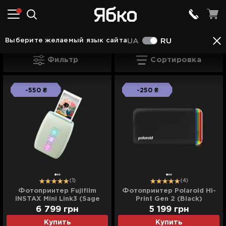
Фотокамеры моментальной печати во Львове
Выберите желаемый язык сайта
UA
RU
Фотопринтеры во Львове
Фильтр
Сортировка
-550 ₴
-250 ₴
(1)
(4)
Фотопринтер Fujifilm
Фотопринтер Polaroid Hi-
INSTAX Mini Link3 (Sage
Print Gen 2 (Black)
Green)
6 799
грн
5 199
грн
Купить
Купить