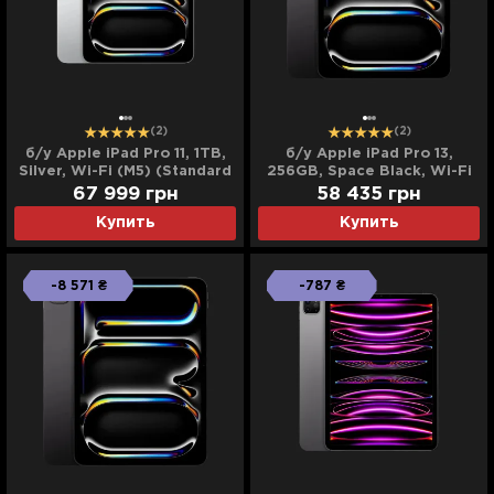
(2)
(2)
б/у Apple iPad Pro 11, 1TB,
б/у Apple iPad Pro 13,
Silver, Wi-Fi (M5) (Standard
256GB, Space Black, Wi-Fi
Glass) (MDWQ4) (2025)
+ LTE (M5) (ME7W4) (2025)
67 999
грн
58 435
грн
Купить
Купить
-8 571 ₴
-787 ₴