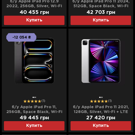
б/у Apple iPad Pro 12.9
б/у Apple iPad Pro 11 2024,
2022, 256GB, Silver, Wi-Fi
512GB, Space Black, Wi-Fi
+ LTE (M2) (MP213/MP613)
(M4) (MVVC3)
40 455
грн
42 703
грн
Купить
Купить
-12 054 ₴
(1)
(1)
б/у Apple iPad Pro 11,
б/у Apple iPad Pro 11 2021,
256GB, Space Black, Wi-Fi
128GB, Silver, Wi-Fi + LTE
+ LTE (M5) (ME2N4) (2025)
(M1) (MHMU3, MHW63)
49 445
грн
27 420
грн
Купить
Купить