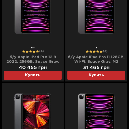
(4)
(3)
б/у Apple iPad Pro 12.9
б/у Apple iPad Pro 11 128GB,
2022, 256GB, Space Gray,
Wi-Fi, Space Gray, M2
Wi-Fi + LTE (M2) (MP603 /
(2022)
40 455
грн
31 465
грн
MP203)
Купить
Купить