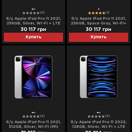
(0)
(1)
б/у Apple iPad Pro 11 2021,
б/у Apple iPad Pro 11 2021,
256GB, Silver, Wi-Fi + LTE
256GB, Space Gray, Wi-Fi+
(M1) (MHW83/MHW3)
LTE (M1) (MHW73)
30 117
грн
30 117
грн
Купить
Купить
(0)
(0)
б/у Apple iPad Pro 11 2021,
б/у Apple iPad Pro 11 2022,
512GB, Silver, Wi-Fi (M1)
128GB, Silver, Wi-Fi + LTE
(MHQX3)
(M2) (MP563/MNYD3)