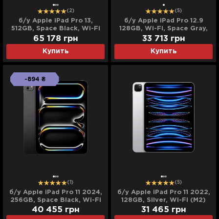
(2)
(5)
б/у Apple iPad Pro 13,
б/у Apple iPad Pro 12.9
512GB, Space Black, Wi-Fi
128GB, Wi-Fi, Space Gray,
(M5) (MDYL4) (2025)
M2 (2022)
65 178
грн
33 713
грн
Купить
Купить
-894 ₴
(1)
(5)
б/у Apple iPad Pro 11 2024,
б/у Apple iPad Pro 11 2022,
256GB, Space Black, Wi-Fi
128GB, Silver, Wi-Fi (M2)
(M4) (MVV83)
(MNXE3)
40 455
грн
31 465
грн