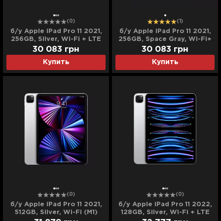
(0)
(1)
б/у Apple iPad Pro 11 2021,
б/у Apple iPad Pro 11 2021,
256GB, Silver, Wi-Fi + LTE
256GB, Space Gray, Wi-Fi+
(M1) (MHW83/MHW3)
LTE (M1) (MHW73)
30 083
грн
30 083
грн
Купить
Купить
(0)
(0)
б/у Apple iPad Pro 11 2021,
б/у Apple iPad Pro 11 2022,
512GB, Silver, Wi-Fi (M1)
128GB, Silver, Wi-Fi + LTE
(MHQX3)
(M2) (MP563/MNYD3)