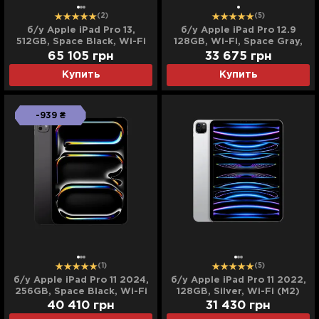
(2)
(5)
б/у Apple iPad Pro 13,
б/у Apple iPad Pro 12.9
512GB, Space Black, Wi-Fi
128GB, Wi-Fi, Space Gray,
(M5) (MDYL4) (2025)
M2 (2022)
65 105
грн
33 675
грн
Купить
Купить
-939 ₴
(1)
(5)
б/у Apple iPad Pro 11 2024,
б/у Apple iPad Pro 11 2022,
256GB, Space Black, Wi-Fi
128GB, Silver, Wi-Fi (M2)
(M4) (MVV83)
(MNXE3)
40 410
грн
31 430
грн