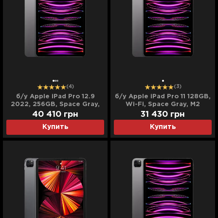
(4)
(3)
б/у Apple iPad Pro 12.9
б/у Apple iPad Pro 11 128GB,
2022, 256GB, Space Gray,
Wi-Fi, Space Gray, M2
Wi-Fi + LTE (M2) (MP603 /
(2022)
40 410
грн
31 430
грн
MP203)
Купить
Купить