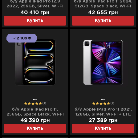
б/у Apple iPad Pro 12.9
б/у Apple iPad Pro 11 2024,
2022, 256GB, Silver, Wi-Fi
512GB, Space Black, Wi-Fi
+ LTE (M2) (MP213/MP613)
(M4) (MVVC3)
40 410
грн
42 655
грн
Купить
Купить
-12 109 ₴
(1)
(1)
б/у Apple iPad Pro 11,
б/у Apple iPad Pro 11 2021,
256GB, Space Black, Wi-Fi
128GB, Silver, Wi-Fi + LTE
+ LTE (M5) (ME2N4) (2025)
(M1) (MHMU3, MHW63)
49 390
грн
27 389
грн
Купить
Купить