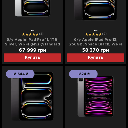
(2)
(2)
б/у Apple iPad Pro 11, 1TB,
б/у Apple iPad Pro 13,
Silver, Wi-Fi (M5) (Standard
256GB, Space Black, Wi-Fi
Glass) (MDWQ4) (2025)
+ LTE (M5) (ME7W4) (2025)
67 999
грн
58 370
грн
Купить
Купить
-8 644 ₴
-824 ₴