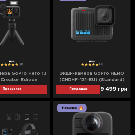
1
2
3
1
2
3
(4)
(5)
ера GoPro Hero 13
Экшн-камера GoPro HERO
 Creator Edition
(CHDHF-131-EU) (Standard)
131-EU) (Standard)
9 499
грн
Предзаказ
Предзаказ