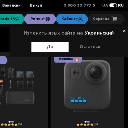
0 800 30 777 5
Вакансии
Выкуп
UA
RU
Trade-IN
Ремонт
Кабинет
Корзина
Изменить язык сайта на
Украинский
Сортировка:
Стандартная
Да
Остаться
1
2
3
1
2
3
(5)
(3)