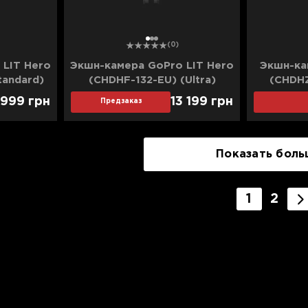
1
2
3
(0)
 LIT Hero
Экшн-камера GoPro LIT Hero
Экшн-ка
tandard)
(CHDHF-132-EU) (Ultra)
(CHDHZ
 999
грн
13 199
грн
Предзаказ
Показать боль
1
2