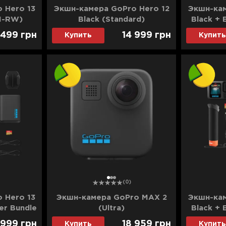
 Hero 13
Экшн-камера GoPro Hero 12
Экшн-кам
1-RW)
Black (Standard)
Black + 
Handler F
 499
грн
14 999
грн
Купить
Купить
RW
1
2
3
(0)
 Hero 13
Экшн-камера GoPro MAX 2
Экшн-кам
er Bundle
(Ultra)
Black + 
tandard)
Handler F
 999
грн
18 959
грн
Купить
Купить