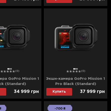
RW) (Ultra)
1
2
3
1
2
3
(0)
(0)
ра GoPro Mission 1
Экшн-камера GoPro Mission 1
ck (Standard)
Pro Black (Standard)
34 999
грн
37 999
грн
Купить
₴
-700 ₴