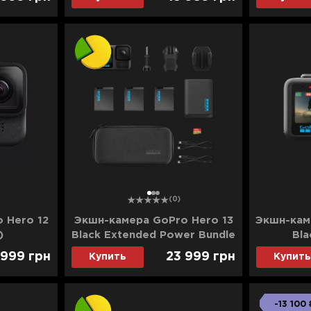
1
2
3
(0)
 Hero 12
Экшн-камера GoPro Hero 13
Экшн-каме
)
Black Extended Power Bundle
Bla
(CHDRB-134-RW) (Ultra)
 999
грн
23 999
грн
Купить
Купить
-13 100 