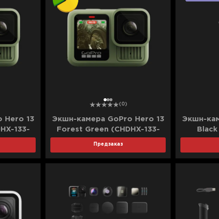
1
2
3
(0)
 Hero 13
Экшн-камера GoPro Hero 13
Экшн-кам
HX-133-
Forest Green (CHDHX-133-
Black
d)
TH) (Ultra)
(CHDFB-
Предзаказ