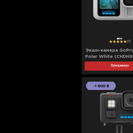
Для телевизоров
Микроволновые печи
Для проекторов
Аксессуары для кофемашин
Для 3D-принтеров
Чистящие средства
Термочашки
1
2
3
(1)
Для принтеров
Показать все
>>
Экшн-камера GoPro
Polar White (CHDHX
Для кофемашин
(Standard)
Предзаказ
Для кухни
-1 600 ₴
Для пылесосов