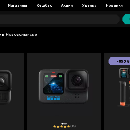
Магазины
Кешбэк
Акции
Уценка
Новинки
 в Нововолынске
-650 ₴
1
2
3
(15)