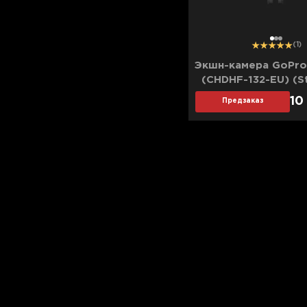
1
2
3
(1)
Экшн-камера GoPro
(CHDHF-132-EU) (S
10
Предзаказ