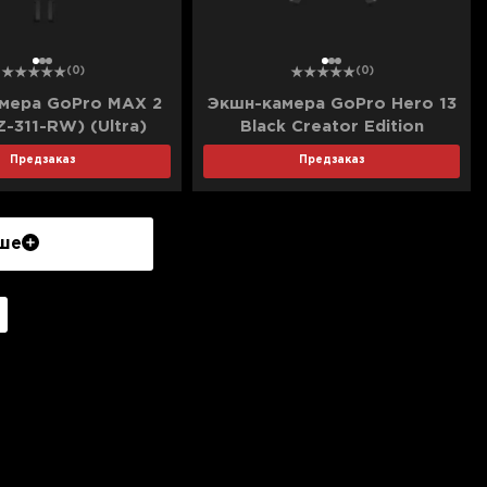
1
2
3
1
2
3
(0)
(0)
мера GoPro MAX 2
Экшн-камера GoPro Hero 13
-311-RW) (Ultra)
Black Creator Edition
(CHDFB-131-EU) (Ultra)
Предзаказ
Предзаказ
ше