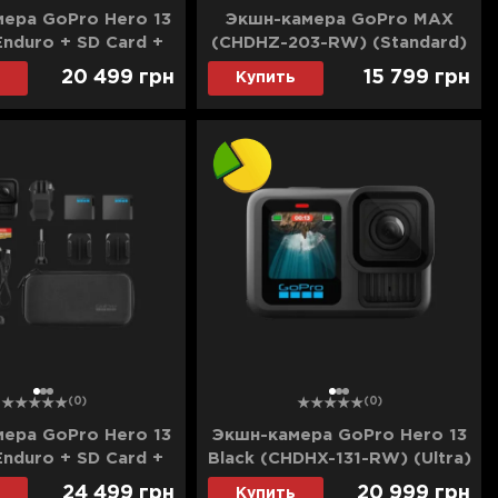
ера GoPro Hero 13
Экшн-камера GoPro MAX
Enduro + SD Card +
(CHDHZ-203-RW) (Standard)
loating (CHDRB-131-
20 499
грн
15 799
грн
Купить
) (Standard)
1
2
3
1
2
3
(0)
(0)
ера GoPro Hero 13
Экшн-камера GoPro Hero 13
Enduro + SD Card +
Black (CHDHX-131-RW) (Ultra)
loating (CHDRB-131-
24 499
грн
20 999
грн
Купить