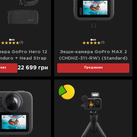
1
2
3
1
2
3
(1)
(1)
ера GoPro Hero 12
Экшн-камера GoPro MAX 2
Enduro + Head Strap
(CHDHZ-311-RW) (Standard)
ndler Floating
22 699
грн
каз
Предзаказ