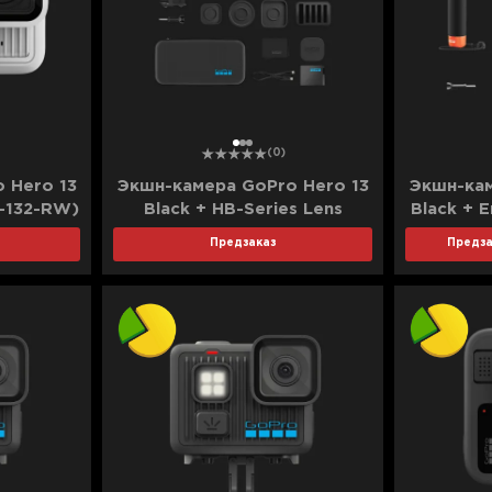
1
2
3
(0)
 Hero 13
Экшн-камера GoPro Hero 13
Экшн-кам
-132-RW)
Black + HB-Series Lens
Black + 
Collection (CHDRB-132-RW)
+ Ha
Предзаказ
Предза
(Standard)