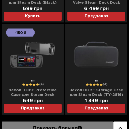
для Steam Deck (Black)
Valve Steam Deck Dock
699
грн
6 499
грн
Купить
Предзаказ
-150 ₴
(4)
(4)
Чехол DOBE Protective
Чехол DOBE Storage Case
Case для Steam Deck
для Steam Deck (TY-2816)
(Transparent)
649
грн
1 349
грн
Предзаказ
Предзаказ
Показать больше