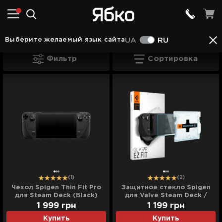
Геймпади та аксесуари в Одессе
Для SteamD
Выберите желаемый язык сайта
UA
RU
Для SteamDeck в Одессе
Фильтр
Сортировка
(1)
(2)
Чехол Spigen Thin Fit Pro
Защитное стекло Spigen
для Steam Deck (Black)
для Valve Steam Deck /
OLED (Clear)
1 999
грн
1 199
грн
Купить
Купить