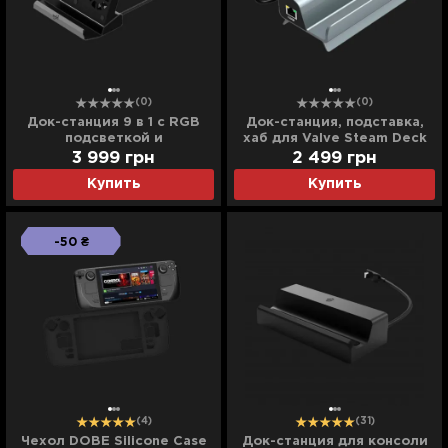
(0)
(0)
Док-станция 9 в 1 с RGB
Док-станция, подставка,
подсветкой и
хаб для Valve Steam Deck
охлаждением для Valve
3 999
грн
2 499
грн
Steam Deck OLED
Купить
Купить
-50 ₴
(4)
(31)
Чехол DOBE Silicone Case
Док-станция для консоли