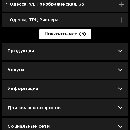
г. Одесса, ул. Преображенская, 36
г. Одесса, ТРЦ Ривьера
Показать все (5)
Продукция
iPhone
iPad
Mac
Apple Watch
Услуги
AirPods
Гаджеты
Аксессуары
Ремонт
Trade IN
Новости
Apple б/у
Арбузное лето
Dyson
Информация
Смартфоны
Смарт-часы
Вакансии
Для связи и вопросов
Техника для кухни
Техника для дома
Гарантия и сервис Ябко
info@jabko.ua
Доставка и оплата
Телевизоры и медиа
Игровая зона
Социальные сети