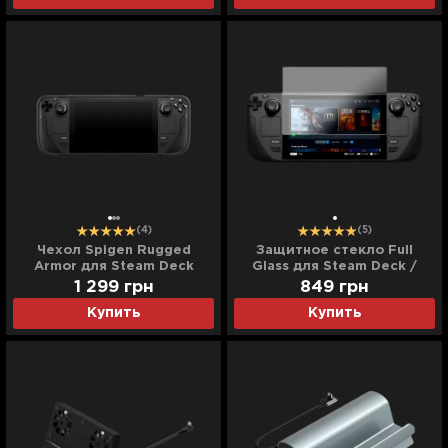
(4)
(5)
Чехол Spigen Rugged
Защитное стекло Full
Armor для Steam Deck
Glass для Steam Deck /
(Black)
Steam Deck OLED
1 299
грн
849
грн
Купить
Купить