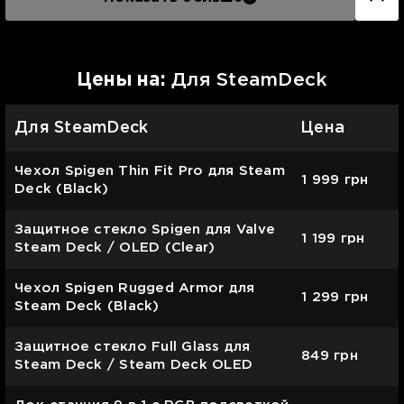
Цены на:
Для SteamDeck
Для SteamDeck
Цена
Чехол Spigen Thin Fit Pro для Steam
1 999
грн
Deck (Black)
Защитное стекло Spigen для Valve
1 199
грн
Steam Deck / OLED (Clear)
Чехол Spigen Rugged Armor для
1 299
грн
Steam Deck (Black)
Защитное стекло Full Glass для
849
грн
Steam Deck / Steam Deck OLED