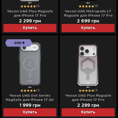
(1)
(1)
Чехол UAG Plyo Magsafe
Чехол UAG Metropolis LT
для iPhone 17 Pro
Magsafe для iPhone 17 Pro
(Ice/Silver)
Max (Kevlar Black)
2 299
грн
2 699
грн
Купить
Купить
-200 ₴
(1)
(1)
Чехол UAG Dot Series
Чехол UAG Plyo Magsafe
MagSafe для iPhone 17 Air
для iPhone 17 Pro
(Ash)
(Black/Clear Ombre)
1 999
грн
2 299
грн
Купить
Купить