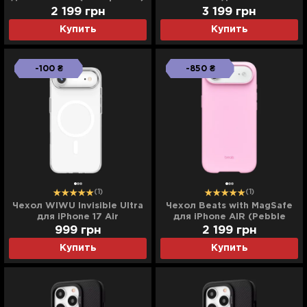
(Black/Grey)
2 199
грн
3 199
грн
Купить
Купить
-100 ₴
-850 ₴
(1)
(1)
Чехол WIWU Invisible Ultra
Чехол Beats with MagSafe
для iPhone 17 Air
для iPhone AIR (Pebble
(Transparent)
Pink)
999
грн
2 199
грн
Купить
Купить