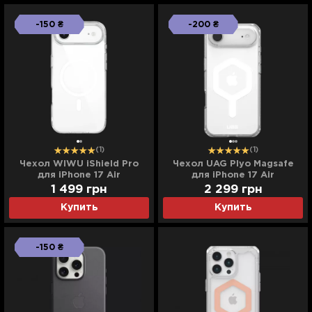
-150 ₴
-200 ₴
(1)
(1)
Чехол WIWU iShield Pro
Чехол UAG Plyo Magsafe
для iPhone 17 Air
для iPhone 17 Air
(Transparent)
(Ice/White)
1 499
грн
2 299
грн
Купить
Купить
-150 ₴