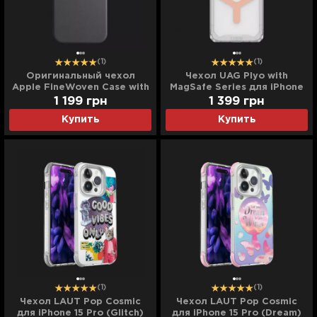
(1)
(1)
Оригинальный чехол
Чехол UAG Plyo with
Apple FineWoven Case with
MagSafe Series для iPhone
MagSafe для iPhone 15 Pro
15 Pro (Ice/Rose Gold)
1 199
грн
1 399
грн
(Black) (MT4H3)
Купить
Купить
(1)
(1)
Чехол LAUT Pop Cosmic
Чехол LAUT Pop Cosmic
для iPhone 15 Pro (Glitch)
для iPhone 15 Pro (Dream)