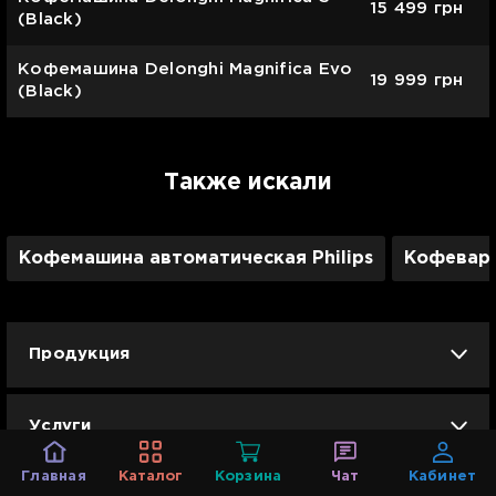
15 499
грн
(Black)
Кофемашина Delonghi Magnifica Evo
19 999
грн
(Black)
Также искали
Кофемашина автоматическая Philips
Кофевар
Продукция
iPhone
iPad
Mac
Apple Watch
Услуги
AirPods
Гаджеты
Аксессуары
Главная
Каталог
Корзина
Чат
Кабинет
Ремонт
Trade IN
Новости