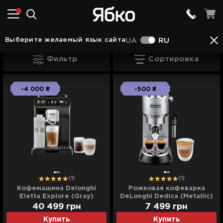
Кофемашины в Вараше
Кофемашины Delonghi
Выберите желаемый язык сайта
UA
RU
Кофемашины Delonghi в Вараше
Фильтр
Сортировка
-4 000 ₴
-500 ₴
(1)
(1)
Кофемашина Delonghi
Рожковая кофеварка
Eletta Explore (Gray)
DeLonghi Dedica (Metallic)
40 499
грн
7 499
грн
Купить
Купить