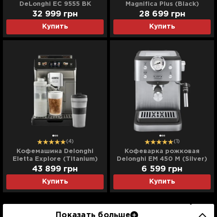
DeLonghi EC 9555 BK
Magnifica Plus (Black)
(Black)
32 999
грн
28 699
грн
Купить
Купить
(4)
(1)
Кофемашина Delonghi
Кофеварка рожковая
Eletta Explore (Titanium)
Delonghi EM 450 M (Silver)
43 899
грн
6 599
грн
Купить
Купить
Показать больше