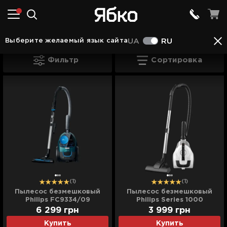
Пылесосы в Виноградове
Пылесосы Philips в 
Выберите желаемый язык сайта
UA
RU
Пылесосы Philips в Виноградове
Фильтр
Сортировка
(1)
(1)
Пылесос безмешковый
Пылесос безмешковый
Philips FC9334/09
Philips Series 1000
(Black/Green)
XB1111/10 (White)
6 299
грн
3 999
грн
Купить
Купить