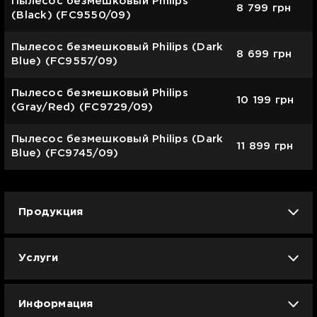
Пылесос безмешковый Philips
8 799
грн
(Black) (FC9550/09)
Пылесос безмешковый Philips (Dark
8 699
грн
Blue) (FC9557/09)
Пылесос безмешковый Philips
10 199
грн
(Gray/Red) (FC9729/09)
Пылесос безмешковый Philips (Dark
11 899
грн
Blue) (FC9745/09)
Продукция
iPhone
iPad
Mac
Apple Watch
Услуги
AirPods
Гаджеты
Аксессуары
Ремонт
Trade IN
Новости
Apple б/у
Арбузное лето
Dyson
Информация