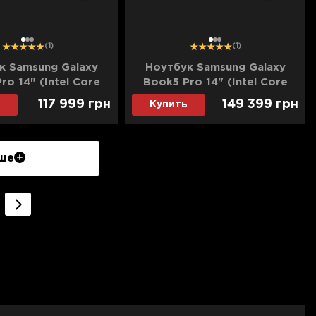
1
2
3
1
2
3
(1)
(1)
к Samsung Galaxy
Ноутбук Samsung Galaxy
ro 14" (Intel Core
Book5 Pro 14" (Intel Core
7 256V/16GB/4TB
Ultra 7 256V/16GB/8TB
117 999
грн
149 399
грн
Купить
tel Arc) (NP940XHA-
(SSD)/Intel Arc) (NP940XHA-
S) (Standard)
KG6US) (Standard)
ше