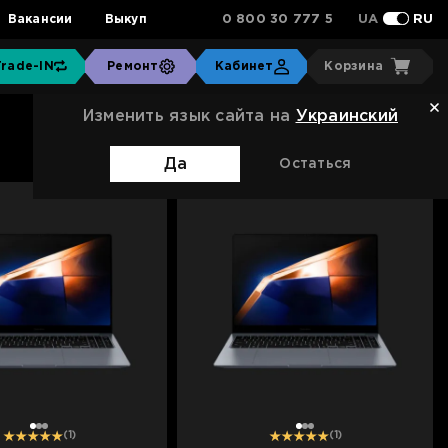
0 800 30 777 5
Вакансии
Выкуп
UA
RU
Trade-IN
Ремонт
Кабинет
Корзина
Изменить язык сайта на
Украинский
Сортировка:
Стандартная
Да
Остаться
1
2
3
1
2
3
(1)
(1)