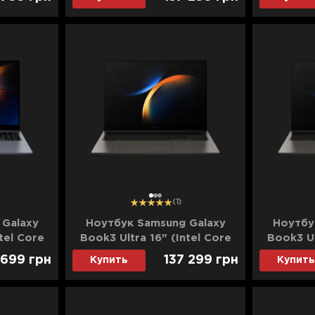
-XG2US)
4050) (NP960XGL-XG7US)
4050) 
(Standard)
1
2
3
(1)
 Galaxy
Ноутбук Samsung Galaxy
Ноутбу
tel Core
Book3 Ultra 16" (Intel Core
Book3 Ul
SSD)/RTX
i9/32GB/1TB (SSD)/RTX
i9/32G
 699
грн
137 299
грн
Купить
Купить
XG10US)
4070) (NP960XFH-XA5DE)
4070) 
(Standard)