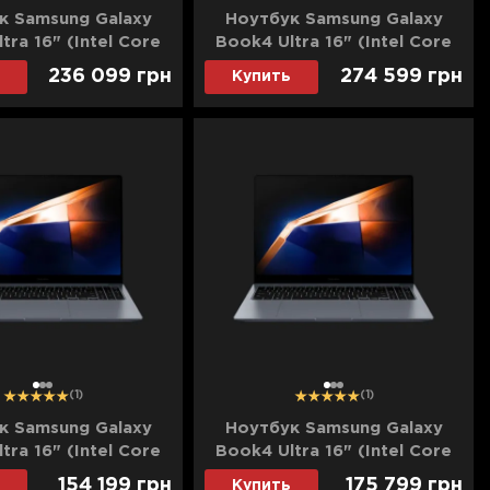
к Samsung Galaxy
Ноутбук Samsung Galaxy
tra 16" (Intel Core
Book4 Ultra 16" (Intel Core
32GB/6TB (SSD)/RTX
Ultra 9/32GB/8TB (SSD)/RTX
236 099
грн
274 599
грн
Купить
(NP960XGL-XG5US)
4070) (NP960XGL-XG6US)
(Standard)
(Standard)
1
2
3
1
2
3
(1)
(1)
к Samsung Galaxy
Ноутбук Samsung Galaxy
tra 16" (Intel Core
Book4 Ultra 16" (Intel Core
16GB/4TB (SSD)/RTX
Ultra 7/16GB/6TB (SSD)/RTX
154 199
грн
175 799
грн
Купить