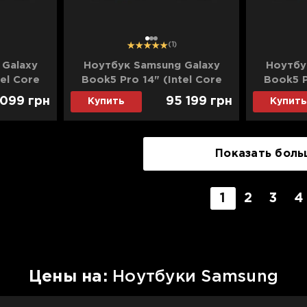
1
2
3
(1)
 Galaxy
Ноутбук Samsung Galaxy
Ноутбу
tel Core
Book5 Pro 14" (Intel Core
Book5 P
GB/1TB
Ultra 7 256V/16GB/2TB
Ultra 
 099
грн
95 199
грн
Купить
Купить
NP940XHA-
(SSD)/Intel Arc) (NP940XHA-
(SSD)/In
ard)
KG4US) (Standard)
KG5U
Показать боль
1
2
3
4
Цены на:
Ноутбуки Samsung