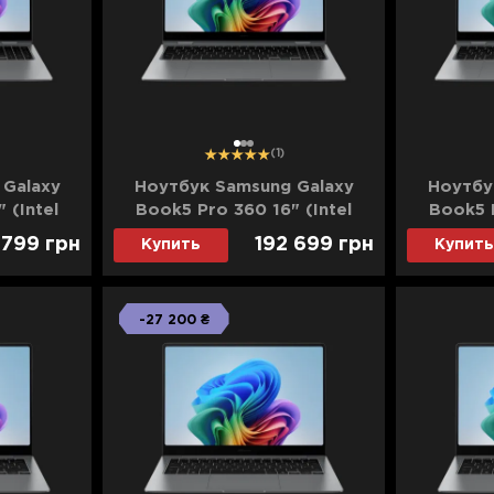
1
2
3
(1)
 Galaxy
Ноутбук Samsung Galaxy
Ноутбу
 (Intel
Book5 Pro 360 16" (Intel
Book5 P
GB/4TB
Core Ultra 7/32GB/8TB
Core U
 799
грн
192 699
грн
Купить
Купить
NP960QHA-
(SSD)/Intel Arc) (NP960QHA-
(SSD)/Int
ard)
KG34DE) (Standard)
KG44
-27 200 ₴