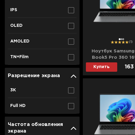
Для телевизоров
Микроволновые печи
IPS
Для проекторов
Аксессуары для кофемашин
OLED
Для 3D-принтеров
Чистящие средства
Термочашки
1
2
3
AMOLED
(1)
Для принтеров
Показать все
>>
Ноутбук Samsung
TN+Film
Book5 Pro 360 16"
Для кофемашин
Core Ultra 7/32
163
Купить
(SSD)/Intel Arc) (
Разрешение экрана
Для кухни
KG24DE) (Stand
3K
Для пылесосов
Full HD
Частота обновления
экрана