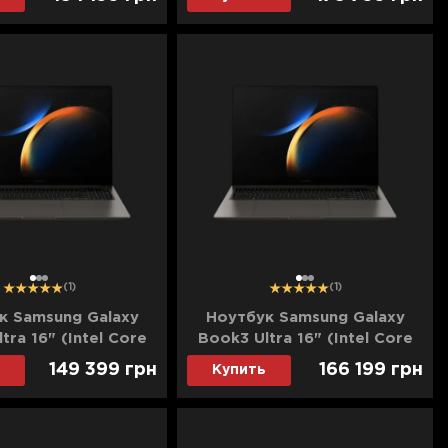
(NP960XGL-XG8US)
4050) (NP960XGL-XG9US)
(Standard)
(Standard)
1
2
3
1
2
3
(1)
(1)
к Samsung Galaxy
Ноутбук Samsung Galaxy
tra 16" (Intel Core
Book3 Ultra 16" (Intel Core
B/2TB (SSD)/RTX
i9/32GB/4TB (SSD)/RTX
149 399
грн
166 199
грн
Купить
(NP960XFH-XA6DE)
4070) (NP960XFH-XA7DE)
(Standard)
(Standard)