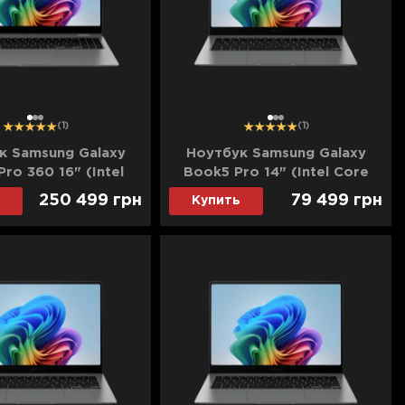
1
2
3
1
2
3
(1)
(1)
к Samsung Galaxy
Ноутбук Samsung Galaxy
ro 360 16" (Intel
Book5 Pro 14" (Intel Core
ltra 7/32GB/16TB
Ultra 7
250 499
грн
79 499
грн
Купить
el Arc) (NP960QHA-
256V/16GB/512GB/Intel Arc)
DE) (Standard)
(NP940XHA-KG1US)
(Standard)