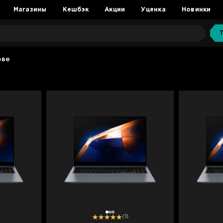
Магазины
Кешбэк
Акции
Уценка
Новинки
ове
1
2
3
(1)