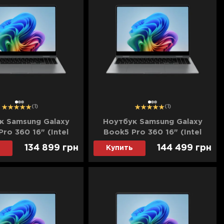
1
2
3
1
2
3
(1)
(1)
к Samsung Galaxy
Ноутбук Samsung Galaxy
ro 360 16" (Intel
Book5 Pro 360 16" (Intel
Ultra 7/32GB/1TB
Core Ultra 7/32GB/2TB
134 899
грн
144 499
грн
Купить
el Arc) (NP960QHA-
(SSD)/Intel Arc) (NP960QHA-
E) (Standard)
KG14DE) (Standard)