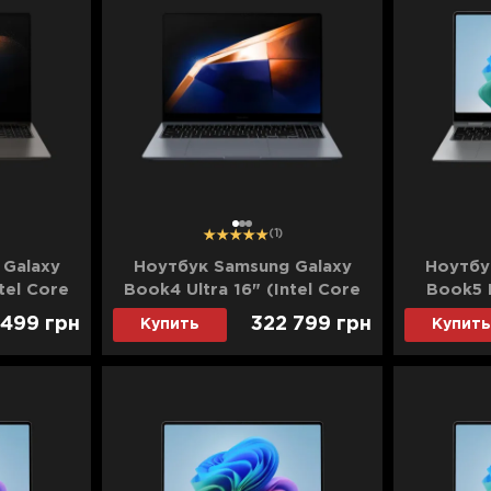
1
2
3
(1)
 Galaxy
Ноутбук Samsung Galaxy
Ноутбу
tel Core
Book4 Ultra 16" (Intel Core
Book5 P
D)/RTX
Ultra 9/32GB/16TB
Core 
 499
грн
322 799
грн
Купить
Купить
-XA8DE)
(SSD)/RTX 4070)
(SSD)/Int
(NP960XGL-XG19US)
KG4D
(Standard)