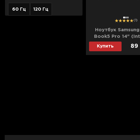
60 Гц
120 Гц
1
2
3
(1)
Ноутбук Samsung
Book5 Pro 14" (In
Ultra 7 256V/16
89
Купить
(SSD)/Intel Arc) (
KG2US) (Stand