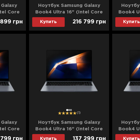
 Galaxy
Ноутбук Samsung Galaxy
Ноутбу
tel Core
Book4 Ultra 16" (Intel Core
Book4 Ul
SSD)/RTX
Ultra 9/32GB/4TB (SSD)/RTX
Ultra 9/
 899
грн
216 799
грн
Купить
Купить
-XG1US)
4070) (NP960XGL-XG4US)
4070) 
(Standard)
1
2
3
(1)
 Galaxy
Ноутбук Samsung Galaxy
Ноутбу
tel Core
Book4 Ultra 16" (Intel Core
Book4 Ul
SSD)/RTX
Ultra 7/16GB/2TB (SSD)/RTX
Ultra 7/
9 799
грн
137 299
грн
Купить
Купить