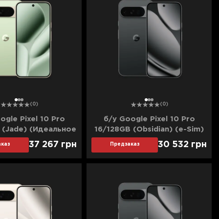
1
2
3
1
2
3
(0)
(0)
ogle Pixel 10 Pro
б/у Google Pixel 10 Pro
 (Jade) (Идеальное
16/128GB (Obsidian) (e-Sim)
состояние)
(Идеальное состояние)
37 267
грн
30 532
грн
каз
Предзаказ