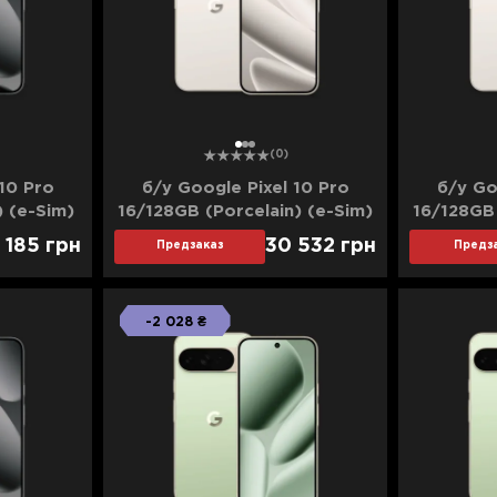
1
2
3
(0)
10 Pro
б/у Google Pixel 10 Pro
б/у Go
) (e-Sim)
16/128GB (Porcelain) (e-Sim)
16/128GB 
яние)
(Идеальное состояние)
(Хоро
 185
грн
30 532
грн
Предзаказ
Предз
-2 028 ₴