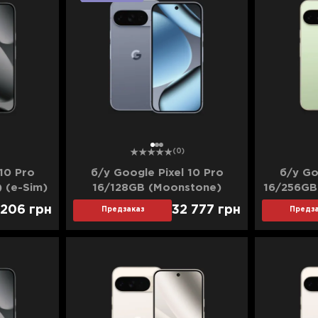
1
2
3
(0)
10 Pro
б/у Google Pixel 10 Pro
б/у Go
) (e-Sim)
16/128GB (Moonstone)
16/256GB
ояние)
(Идеальное состояние)
 206
грн
32 777
грн
Предзаказ
Предза