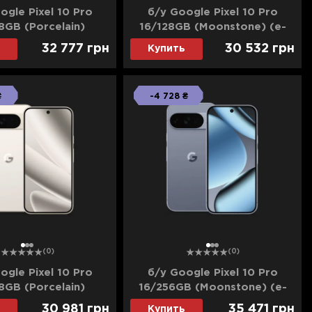
ogle Pixel 10 Pro
б/у Google Pixel 10 Pro
8GB (Porcelain)
16/128GB (Moonstone) (e-
ьное состояние)
Sim) (Идеальное состояние)
32 777
грн
30 532
грн
Купить
₴
-4 728 ₴
1
2
3
1
2
3
(0)
(0)
ogle Pixel 10 Pro
б/у Google Pixel 10 Pro
8GB (Porcelain)
16/256GB (Moonstone) (e-
шее состояние)
Sim) (Идеальное состояние)
30 981
грн
35 471
грн
Купить