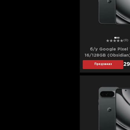
Для телевизоров
Микроволновые печи
Для проекторов
Аксессуары для кофемашин
Для 3D-принтеров
Чистящие средства
Термочашки
1
2
3
(0)
Для принтеров
Показать все
>>
б/у Google Pixel 
16/128GB (Obsidian
Для кофемашин
(Хорошее состо
29
Предзаказ
Для кухни
Для пылесосов