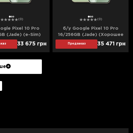
1
2
3
1
2
3
(0)
(0)
ogle Pixel 10 Pro
б/у Google Pixel 10 Pro
GB (Jade) (e-Sim)
16/256GB (Jade) (Хорошее
шее состояние)
состояние)
33 675
грн
35 471
грн
каз
Предзаказ
ше