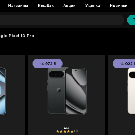
Магазины
Кешбэк
Акции
Уценка
Новинки
gle Pixel 10 Pro
-4 972 ₴
-4 022 
1
2
3
(1)