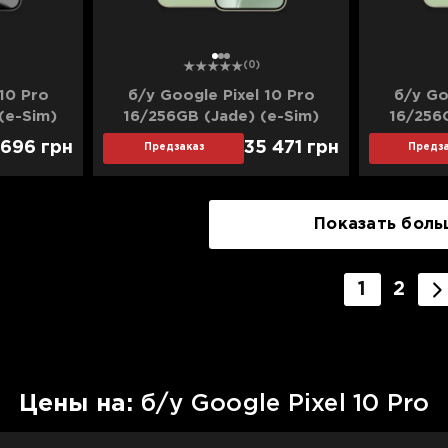
1
2
3
(0)
10 Pro
б/у Google Pixel 10 Pro
б/у Go
(e-Sim)
16/256GB (Jade) (e-Sim)
16/256
яние)
(Идеальное состояние)
(Хоро
 696
грн
35 471
грн
Предзаказ
Предза
Показать боль
1
2
Цены на:
б/у Google Pixel 10 Pro