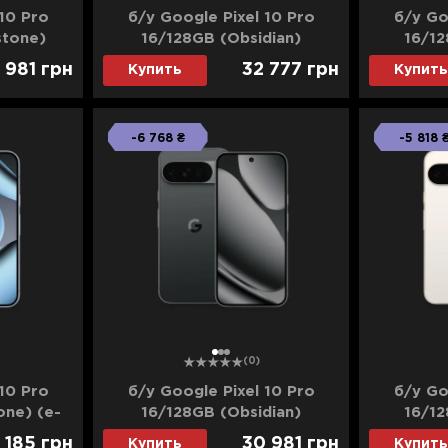
10 Pro
б/у Google Pixel 10 Pro
б/у Go
stone)
16/128GB (Obsidian)
16/12
яние)
(Идеальное состояние)
(Идеал
 981
грн
32 777
грн
Купить
Купить
-6 768 ₴
-5 818 
1
2
3
(0)
10 Pro
б/у Google Pixel 10 Pro
б/у Go
ne) (e-
16/128GB (Obsidian)
16/12
стояние)
(Хорошее состояние)
(Хоро
 185
грн
30 981
грн
Купить
Купить