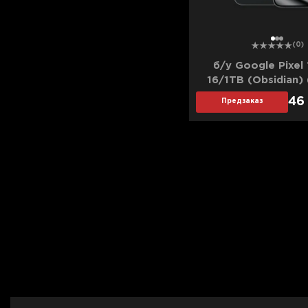
1
2
3
(0)
б/у Google Pixel 
16/1TB (Obsidian) 
(Хорошее состо
46
Предзаказ