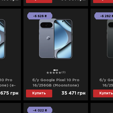
-6 628 ₴
-6 282 
1
2
3
(0)
10 Pro
б/у Google Pixel 10 Pro
б/у Go
ne) (e-
16/256GB (Moonstone)
16/2
стояние)
(Хорошее состояние)
(Идеал
 675
грн
35 471
грн
Купить
Купить
-4 022 ₴