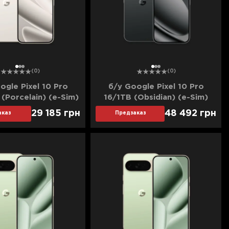
1
2
3
1
2
3
(0)
(0)
ogle Pixel 10 Pro
б/у Google Pixel 10 Pro
(Porcelain) (e-Sim)
16/1TB (Obsidian) (e-Sim)
шее состояние)
(Идеальное состояние)
29 185
грн
48 492
грн
аказ
Предзаказ