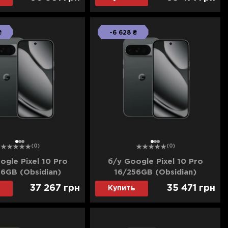
₴
-6 628 ₴
1
2
3
1
2
3
(0)
(0)
ogle Pixel 10 Pro
б/у Google Pixel 10 Pro
56GB (Obsidian)
16/256GB (Obsidian)
ьное состояние)
(Хорошее состояние)
37 267
грн
35 471
грн
Купить