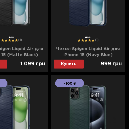
1
2
3
1
2
3
(1)
(1)
igen Liquid Air для
Чехол Spigen Liquid Air для
 15 (Matte Black)
iPhone 15 (Navy Blue)
1 099
грн
999
грн
Купить
-100 ₴