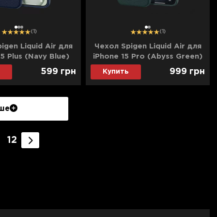
1
2
3
1
2
(1)
(1)
igen Liquid Air для
Чехол Spigen Liquid Air для
5 Plus (Navy Blue)
iPhone 15 Pro (Abyss Green)
599
грн
999
грн
Купить
ше
12