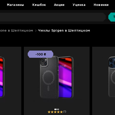
Магазины
Кешбэк
Акции
Уценка
Новинки
hone в Шептицком
Чехлы Spigen в Шептицком
-100 ₴
1
2
3
(1)