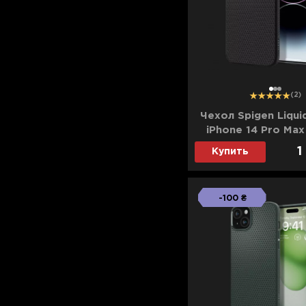
Для телевизоров
Микроволновые печи
Для проекторов
Аксессуары для кофемашин
Для 3D-принтеров
Чистящие средства
Термочашки
1
2
3
(2)
Для принтеров
Показать все
>>
Чехол Spigen Liqui
iPhone 14 Pro Max
Для кофемашин
Black)
1
Купить
Для кухни
-100 ₴
Для пылесосов