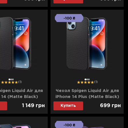
-100 ₴
1
2
3
1
2
3
(1)
(1)
igen Liquid Air для
Чехол Spigen Liquid Air для
 14 (Matte Black)
iPhone 14 Plus (Matte Black)
1 149
грн
699
грн
Купить
-100 ₴