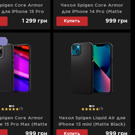
pigen Core Armor
Чехол Spigen Core Armor
 для iPhone 15 Pro
для iPhone 14 Pro (Matte
Matte Black)
Black)
1 299
грн
999
грн
Купить
1
2
3
1
2
3
(1)
(1)
pigen Core Armor
Чехол Spigen Liquid Air для
e 15 Pro Max (Matte
iPhone 13 mini (Matte Black)
Black)
999
грн
999
грн
Купить