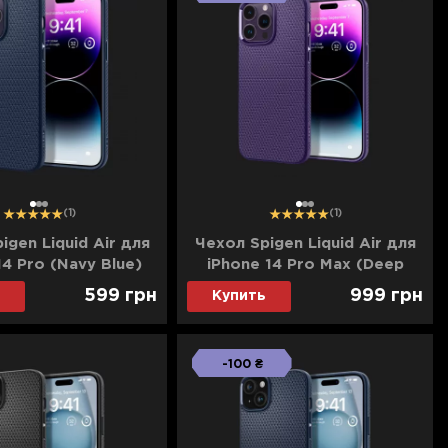
1
2
3
1
2
3
(1)
(1)
igen Liquid Air для
Чехол Spigen Liquid Air для
14 Pro (Navy Blue)
iPhone 14 Pro Max (Deep
Purple)
599
грн
999
грн
Купить
-100 ₴