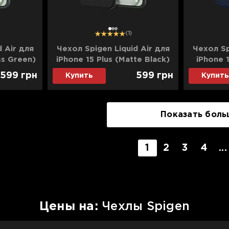
1
2
3
(1)
d Air для
Чехол Spigen Liquid Air для
Чехол Sp
ss Green)
iPhone 15 Plus (Matte Black)
iPhone 1
599
грн
599
грн
Купить
Купить
Показать боль
1
2
3
4
...
Цены на:
Чехлы Spigen