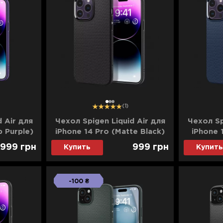
1
2
3
(1)
d Air для
Чехол Spigen Liquid Air для
Чехол Sp
p Purple)
iPhone 14 Pro (Matte Black)
iPhone 
999
грн
999
грн
Купить
Купить
-100 ₴