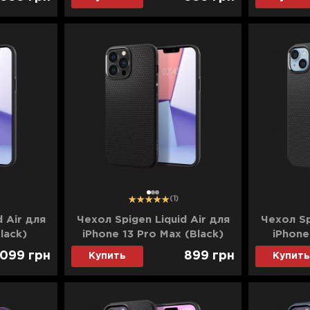
1
2
3
(1)
d Air для
Чехол Spigen Liquid Air для
Чехол Sp
lack)
iPhone 13 Pro Max (Black)
iPhone
 099
грн
899
грн
Купить
Купить