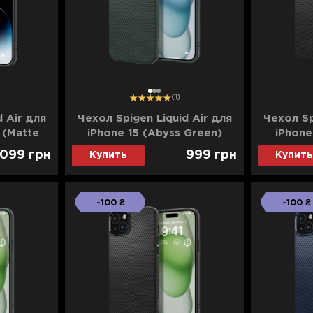
1
2
3
(1)
d Air для
Чехол Spigen Liquid Air для
Чехол Sp
 (Matte
iPhone 15 (Abyss Green)
iPhone
 099
грн
999
грн
Купить
Купить
-100 ₴
-100 ₴