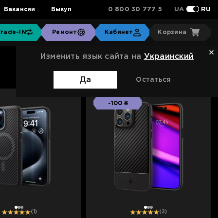
0 800 30 777 5
Вакансии
Выкуп
UA
RU
Trade-IN
Ремонт
Кабинет
Корзина
Изменить язык сайта на
Украинский
Сортировка:
Стандартная
Да
Остаться
-100 ₴
1
2
3
1
2
3
(1)
(2)