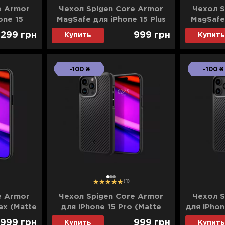
e Armor
Чехол Spigen Core Armor
Чехол S
one 15
MagSafe для iPhone 15 Plus
MagSafe
k)
(Matte Black)
(
 299
грн
999
грн
Купить
Купить
-100 ₴
-100 ₴
1
2
3
(1)
e Armor
Чехол Spigen Core Armor
Чехол S
ax (Matte
для iPhone 15 Pro (Matte
для iPhon
Black)
999
грн
999
грн
Купить
Купить