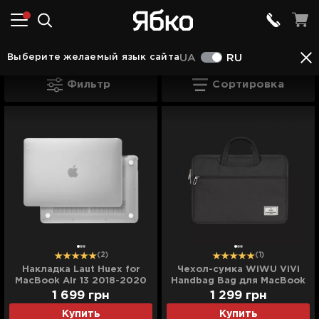
Аксессуары в Шептицком
Аксессуары для Ma
Выберите желаемый язык сайта
UA
RU
Чехлы для MacBook в Шептицком
Фильтр
Сортировка
(2)
(1)
Накладка Laut Huex for
Чехол-сумка WiWU ViVi
MacBook Air 13 2018-2020
Handbag Bag для MacBook
(Frost)
13,3/14 (Black)
1 699
грн
1 299
грн
Купить
Купить