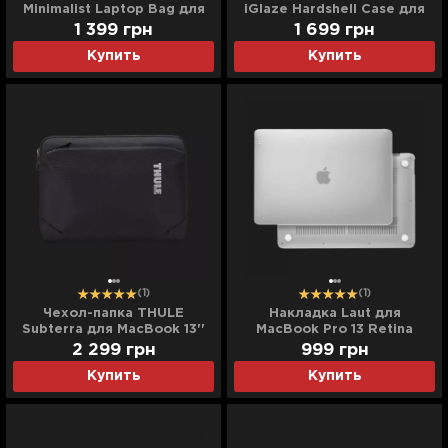
Minimalist Laptop Bag для
iGlaze Hardshell Case для
MacBook 13/14" (Black)
MacBook Pro 13 (2016-
1 399
грн
1 699
грн
2020) (Stealth Clear)
Купить
Купить
(1)
(1)
Чехол-папка THULE
Накладка Laut для
Subterra для MacBook 13''
MacBook Pro 13 Retina
(Black)
(2016/2020) (Frost)
2 299
грн
999
грн
Купить
Купить