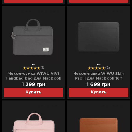
(1)
(2)
Чехол-сумка WiWU ViVi
Чехол-папка WIWU Skin
Handbag Bag для MacBook
Pro II для MacBook 16''
13,3/14 (Gray)
(2021/2023) (Black)
1 299
грн
1 699
грн
Купить
Купить