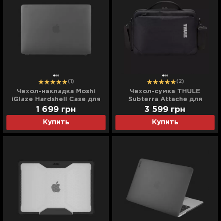
(1)
(2)
Чехол-накладка Moshi
Чехол-сумка THULE
iGlaze Hardshell Case для
Subterra Attache для
MacBook Pro 13 (2016-
MacBook 13'' (Black)
1 699
грн
3 599
грн
2020) (Stealth Black)
Купить
Купить