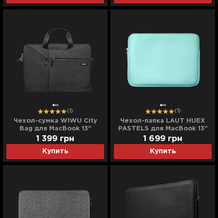
(1)
(1)
Чехол-сумка WIWU City
Чехол-папка LAUT HUEX
Bag для MacBook 13"
PASTELS для MacBook 13"
(Black)
(Mint)
1 399
грн
1 699
грн
Купить
Купить