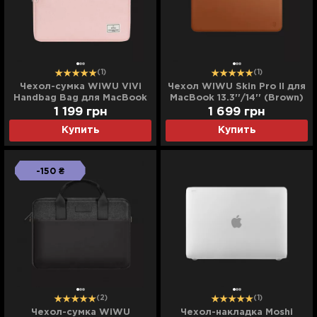
(1)
(1)
Чехол-сумка WiWU ViVi
Чехол WIWU Skin Pro II для
Handbag Bag для MacBook
MacBook 13.3''/14'' (Brown)
13,3/14 (Pink)
1 199
грн
1 699
грн
Купить
Купить
-150 ₴
(2)
(1)
Чехол-сумка WiWU
Чехол-накладка Moshi