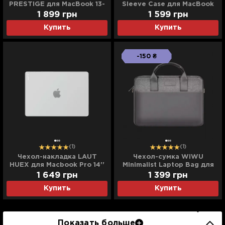
PRESTIGE для MacBook 13-
Sleeve Case для MacBook
14'' (Taupe / Gray)
Pro 14"/ Air 13" M2 (Frosty
1 899
грн
1 599
грн
Green)
Купить
Купить
-150 ₴
(1)
(1)
Чехол-накладка LAUT
Чехол-сумка WiWU
HUEX для Macbook Pro 14''
Minimalist Laptop Bag для
(2021-2026) (Frost)
MacBook 13/14" (Gray)
1 649
грн
1 399
грн
Купить
Купить
Показать больше