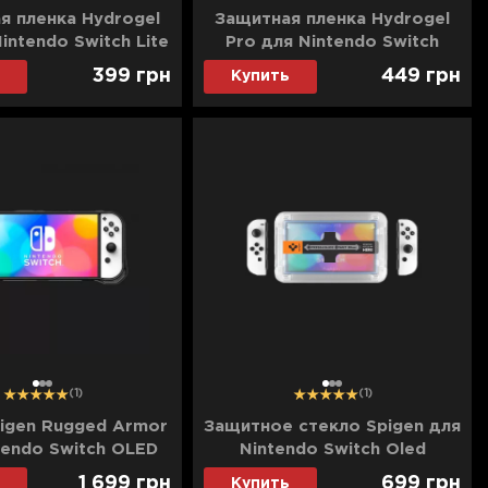
я пленка Hydrogel
Защитная пленка Hydrogel
intendo Switch Lite
Pro для Nintendo Switch
 (Glossy Clear)
OLED 7" (Glossy Clear)
399
грн
449
грн
Купить
1
2
3
1
2
3
(1)
(1)
igen Rugged Armor
Защитное стекло Spigen для
tendo Switch OLED
Nintendo Switch Oled
(Black)
1 699
грн
699
грн
Купить