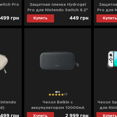
witch Pro
Защитная пленка Hydrogel
Защитна
Pro для Nintendo Switch 6.2"
Pro для N
(Glossy Clear)
5.5"
 499
грн
449
грн
Купить
Купить
1
2
3
(1)
Nintendo
Чехол Belkin с
Чехол Sp
nd)
аккумулятором 10000мА
для Nin
A)
для Nintendo Switch 2
 499
грн
2 999
грн
Купить
Купить