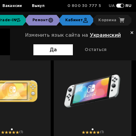
0 800 30 777 5
Вакансии
Выкуп
UA
RU
Trade-IN
Ремонт
Кабинет
Корзина
Изменить язык сайта на
Украинский
Сортировка:
Стандартная
Да
Остаться
1
1
(1)
(1)