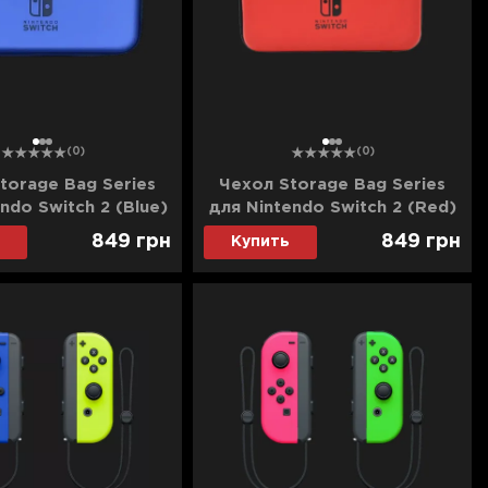
1
2
3
1
2
3
(0)
(0)
torage Bag Series
Чехол Storage Bag Series
ndo Switch 2 (Blue)
для Nintendo Switch 2 (Red)
849
грн
849
грн
Купить