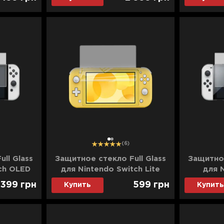
(Charcoal) (ENA001hqCH-V2)
1
2
(6)
ll Glass
Защитное стекло Full Glass
Защитное
ch OLED
для Nintendo Switch Lite
для 
399
грн
599
грн
Купить
Купить