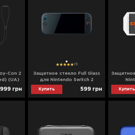
1
(1)
oy-Con 2
Защитное стекло Full Glass
Защитное
ed) (UA)
для Nintendo Switch 2
Nin
 999
грн
599
грн
Купить
Купить