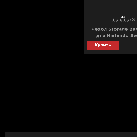
1
2
(0)
Чехол Storage Bag
для Nintendo Sw
(White)
Купить