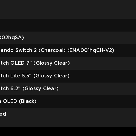
A002hqSA)
tendo Switch 2 (Charcoal) (ENA001hqCH-V2)
tch OLED 7" (Glossy Clear)
h Lite 5.5" (Glossy Clear)
ch 6.2" (Glossy Clear)
 OLED (Black)
led