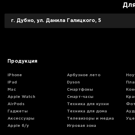
Для
г. Дубно, ул. Данила Галицкого, 5
Продукция
iPhone
Арбузное лето
Ноу
iPad
Dyson
Пла
Mac
Смартфоны
Кон
Apple Watch
Смарт-часы
Кра
AirPods
Техника для кухни
Фот
Гаджеты
Техника для дома
Ауд
Аксессуары
Телевизоры и медиа
Уце
Apple б/у
Игровая зона