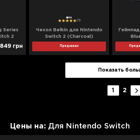
1
2
3
(1)
 Series
Чехол Belkin для Nintendo
Геймпад
itch 2
Switch 2 (Charcoal)
Blu
(ENA002hqCH)
849
грн
Предзаказ
Предз
Показать боль
1
2
Цены на:
Для Nintendo Switch