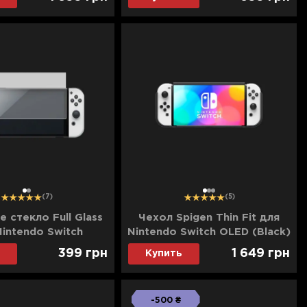
1
2
1
2
3
(7)
(5)
 стекло Full Glass
Чехол Spigen Thin Fit для
Nintendo Switch
Nintendo Switch OLED (Black)
399
грн
1 649
грн
Купить
-500 ₴