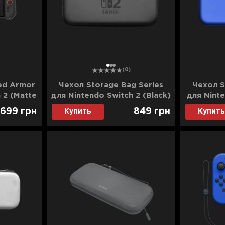
1
2
3
(0)
ed Armor
Чехол Storage Bag Series
Чехол S
 2 (Matte
для Nintendo Switch 2 (Black)
для Ninte
 699
грн
849
грн
Купить
Купить