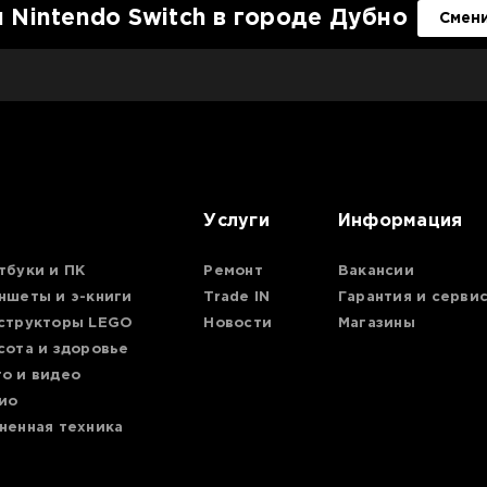
 Nintendo Switch в городе Дубно
Смен
Услуги
Информация
тбуки и ПК
Ремонт
Вакансии
ншеты и э-книги
Trade IN
Гарантия и серви
структоры LEGO
Новости
Магазины
сота и здоровье
о и видео
ио
ненная техника