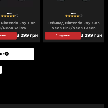
1
2
3
1
2
3
(1)
(1)
 Nintendo Joy-Con
Геймпад Nintendo Joy-Con
e/Neon Yellow
Neon Pink/Neon Green
3 299
грн
3 299
грн
аказ
Предзаказ
ше