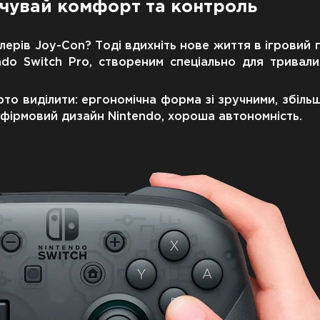
почувай комфорт та контроль
ерів Joy-Con? Тоді вдихніть нове життя в ігровий
ndo Switch Pro, створеним спеціально для тривали
то виділити: ергономічна форма зі зручними, збіль
, фірмовий дизайн Nintendo, хороша автономність.