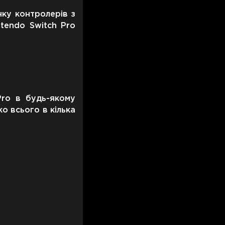
нку контролерів з
tendo Switch Pro
Pro в будь-якому
о всього в кілька