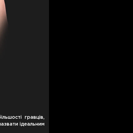
льшості гравців,
назвати ідеальним