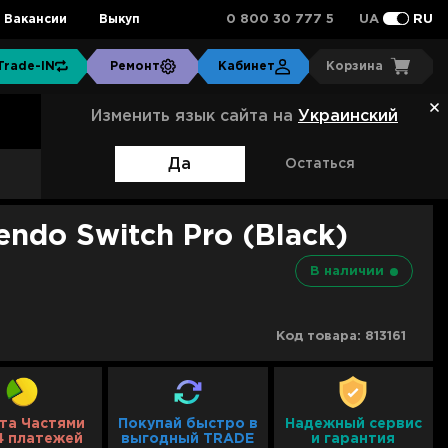
0 800 30 777 5
Вакансии
Выкуп
UA
RU
Trade-IN
Ремонт
Кабинет
Корзина
Изменить язык сайта на
Украинский
Да
Остаться
Артикул:
45496430528
endo Switch Pro (Black)
В наличии
Код товара:
813161
та Частями
Покупай быстро в
Надежный сервис
4 платежей
выгодный TRADE
и гарантия