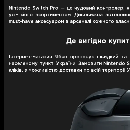
Nintendo Switch Pro — це чудовий контролер, я
усім його асортиментом. Дивовижна автономніс
must-have аксесуаром в арсеналі кожного власни
Де вигідно купит
Інтернет-магазин Ябко пропонує швидкий та 
населеному пункті України. Замовити Nintendo S
кліків, з можливістю доставки по всій території 