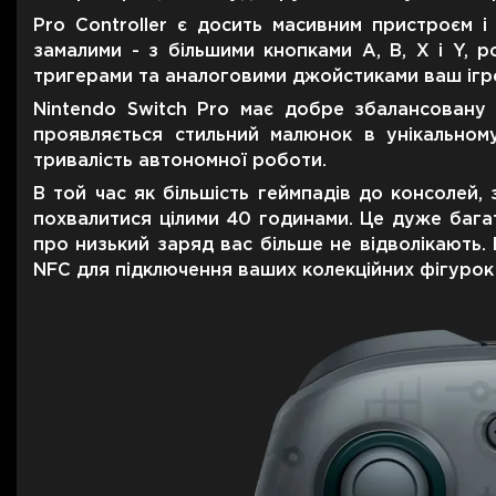
Для телевизоров
Pro Controller є досить масивним пристроєм 
Микроволновые печи
замалими - з більшими кнопками A, B, X і Y, 
Для проекторов
тригерами та аналоговими джойстиками ваш ігро
Аксессуары для кофемашин
Nintendo Switch Pro має добре збалансовану 
Для 3D-принтеров
Чистящие средства
проявляється стильний малюнок в унікальному
Термочашки
тривалість автономної роботи.
Для принтеров
Показать все
>>
В той час як більшість геймпадів до консолей
похвалитися цілими 40 годинами. Це дуже багато
Для кофемашин
про низький заряд вас більше не відволікають
NFC для підключення ваших колекційних фігурок
Для кухни
Для пылесосов