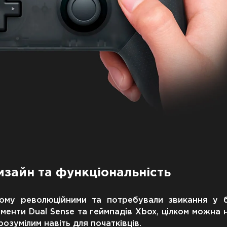
зайн та функціональність
ьому революційними та потребували звикання у бі
ементи Dual Sense та геймпадів Xbox, цілком можна 
озумілим навіть для початківців.