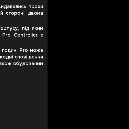
видавались трохи
й стороні, двома
орпусу, під яким
Pro Controller є
0 годин, Pro може
 жодні сповіщення
також вбудованим