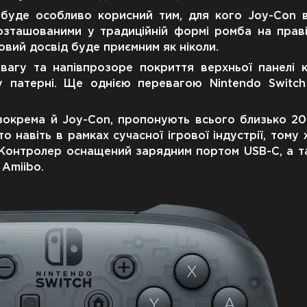
і буде особливо корисний тим, для кого Joy-Con 
розташованими у традиційній формі ромба на праві
вий досвід буде приємним як ніколи.
вагу та напівпрозоре покриття верхньої панелі к
 патерні. Ще однією перевагою Nintendo Switch 
, зокрема й Joy-Con, пропонують всього близько 2
 навіть в рамках сучасної ігрової індустрії, тому
. Контролер оснащений зарядним портом USB-C, а 
 Amiibo.