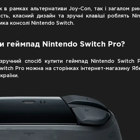
к в рамках альтернативи Joy-Con, так і загалом ри
ть, класний дизайн та зручні клавіші роблять Nin
ка консолі Nintendo Switch.
и геймпад Nintendo Switch Pro?
зручний спосіб купити геймпад Nintendo Switch 
witch Pro можна на сторінках інтернет-магазину Ябк
України.