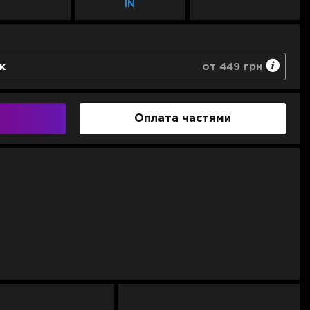
IN
к
от 449 грн
ивание
ая поддержка
Оплата частями
астройки
при негарантийном случае 10%
449 грн