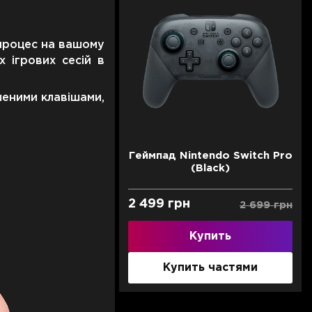
 процес на вашому
х ігрових сесій в
шеними клавішами,
Геймпад Nintendo Switch Pro
(Black)
2 499 грн
2 699 грн
Купить
Купить частями