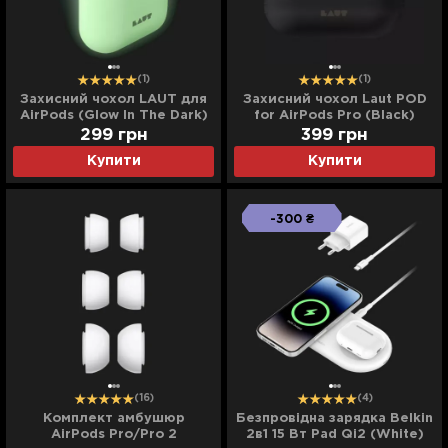
(1)
(1)
Захисний чохол LAUT для
Захисний чохол Laut POD
AirPods (Glow In The Dark)
for AirPods Pro (Black)
299
грн
399
грн
Купити
Купити
-300 ₴
(16)
(4)
Комплект амбушюр
Безпровідна зарядка Belkin
AirPods Pro/Pro 2
2в1 15 Вт Pad Qi2 (White)