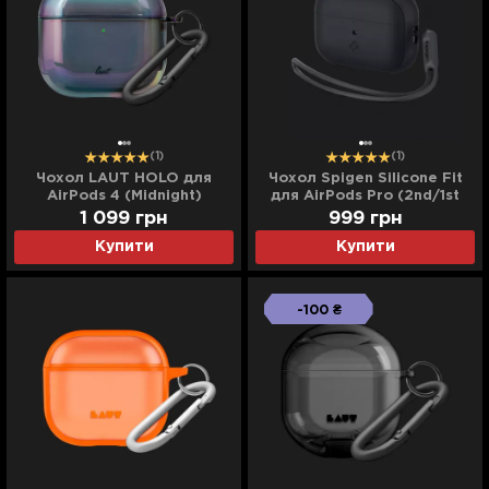
(1)
(1)
Чохол LAUT HOLO для
Чохол Spigen Silicone Fit
AirPods 4 (Midnight)
для AirPods Pro (2nd/1st
gen) (Black) (ACS05479)
1 099
грн
999
грн
Купити
Купити
-100 ₴