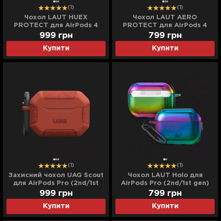
(1)
(1)
Чохол LAUT HUEX
Чохол LAUT AERO
PROTECT для AirPods 4
PROTECT для AirPods 4
(Orange)
(Black)
999
грн
799
грн
Купити
Купити
(1)
(1)
Захисний чохол UAG Scout
Чохол LAUT Holo для
для AirPods Pro (2nd/1st
AirPods Pro (2nd/1st gen)
gen) (Rust)
(Midnight)
999
грн
799
грн
Купити
Купити