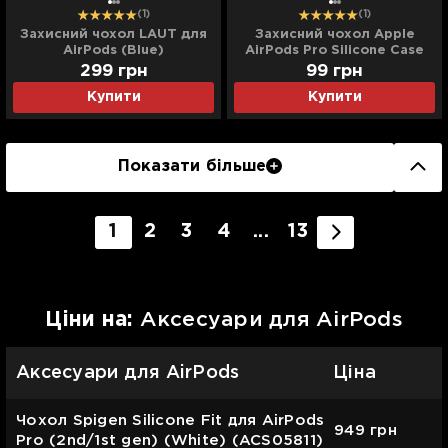
(1)
(1)
Захисний чохол LAUT для
Захисний чохол Apple
AirPods (Blue)
AirPods Pro Silicone Case
(Red)
299
грн
99
грн
Купити
Купити
Показати більше
1
2
3
4
...
13
Цiни на:
Аксесуари для AirPods
Аксесуари для AirPods
Ціна
Чохол Spigen Silicone Fit для AirPods
949
грн
Pro (2nd/1st gen) (White) (ACS05811)