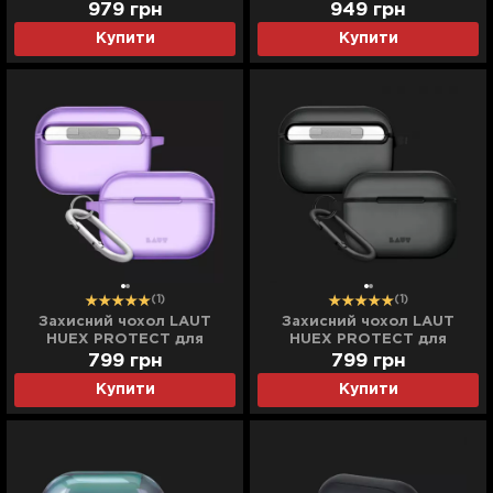
gen) (White) (ACS05811)
979
грн
949
грн
Купити
Купити
(1)
(1)
Захисний чохол LAUT
Захисний чохол LAUT
HUEX PROTECT для
HUEX PROTECT для
AirPods Pro (2nd/1st gen)
AirPods Pro (2nd/1st gen)
799
грн
799
грн
(Lavender)
(Black)
Купити
Купити