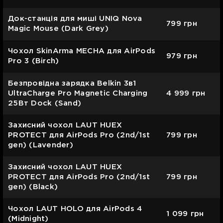
Док-станція для миші UNIQ Nova
799
грн
Magic Mouse (Dark Grey)
Чохол SkinArma MECHA для AirPods
979
грн
Pro 3 (Birch)
Безпровідна зарядка Belkin 3в1
UltraCharge Pro Magnetic Charging
4 999
грн
25Вт Dock (Sand)
Захисний чохол LAUT HUEX
PROTECT для AirPods Pro (2nd/1st
799
грн
gen) (Lavender)
Захисний чохол LAUT HUEX
PROTECT для AirPods Pro (2nd/1st
799
грн
gen) (Black)
Чохол LAUT HOLO для AirPods 4
1 099
грн
(Midnight)