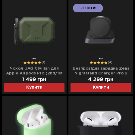
-1 100 ₴
(1)
(4)
Чохол UAG Civilian для
Безпровідна зарядка Zens
Apple Airpods Pro (2nd/1st
Nightstand Charger Pro 2
gen) (Olive Drab)
Wireless (ZEDC28B/00)
1 499
грн
4 299
грн
(Black)
Купити
Купити