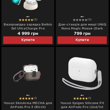
(2)
(0)
Безпровідна зарядка Belkin
Док-станція для миші UNIQ
3в1 UltraCharge Pro
Nova Magic Mouse (Dark
Magnetic Charging 25Вт
Grey)
4 999
грн
799
грн
Dock (Sand)
Купити
Купити
(1)
(1)
Чохол SkinArma MECHA для
Чохол Spigen Silicone Fit
AirPods Pro 3 (Birch)
для AirPods Pro (2nd/1st