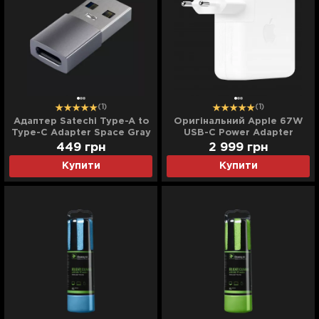
(1)
(1)
Адаптер Satechi Type-A to
Оригінальний Apple 67W
Type-C Adapter Space Gray
USB-C Power Adapter
(ST-TAUCM)
(MKU63)
449
грн
2 999
грн
Купити
Купити