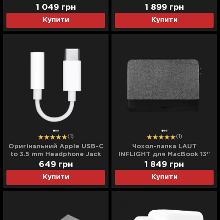
White (MQKJ3)
14'' (Taupe / Gray)
1 049
грн
1 899
грн
Купити
Купити
(1)
(1)
Оригінальний Apple USB-C
Чохол-папка LAUT
to 3.5 mm Headphone Jack
INFLIGHT для MacBook 13"
Adapter (MU7E2)
(Black)
649
грн
1 849
грн
Купити
Купити