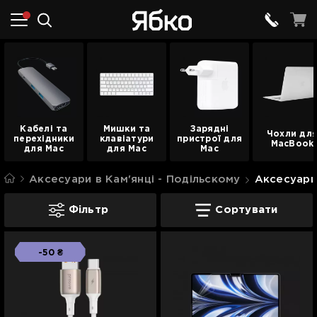
Кабелі та
Мишки та
Зарядні
Чохли дл
перехідники
клавіатури
пристрої для
MacBook
для Mac
для Mac
Mac
Аксесуари в Кам'янці - Подільскому
Аксесуари 
Аксесуари для Mac в Кам'янці - Поділ
Фільтр
Сортувати
-50 ₴