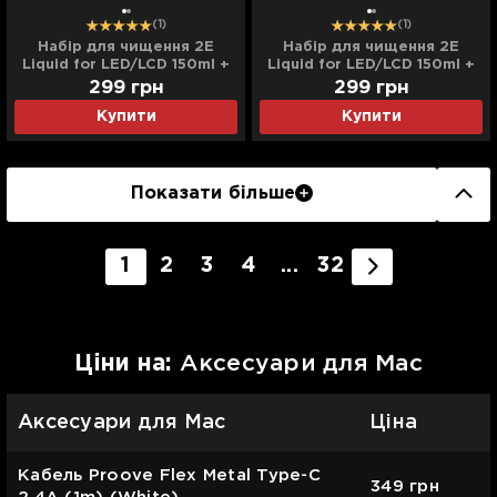
(1)
(1)
Набір для чищення 2E
Набір для чищення 2E
Liquid for LED/LCD 150ml +
Liquid for LED/LCD 150ml +
серветка (Blue) (2E-
серветка (Green) (2E-
299
грн
299
грн
SK150BL)
SK150GR)
Купити
Купити
Показати більше
1
2
3
4
...
32
Цiни на:
Аксесуари для Mac
Аксесуари для Mac
Ціна
Кабель Proove Flex Metal Type-C
349
грн