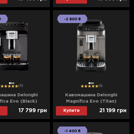
₴
-2 800 ₴
1
2
3
1
2
3
(7)
(1)
ашина Delonghi
Кавомашина Delonghi
fica Evo (Black)
Magnifica Evo (Titan)
17 799
грн
21 199
грн
Купити
-1 400 ₴