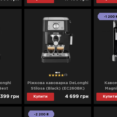
-1 200 
1
2
3
(1)
onghi
Ріжкова кавоварка DeLonghi
Кавом
Next
Stilosa (Black) (EC260BK)
Magni
te)
 399
грн
4 699
грн
Купити
Купити
-2 200 ₴