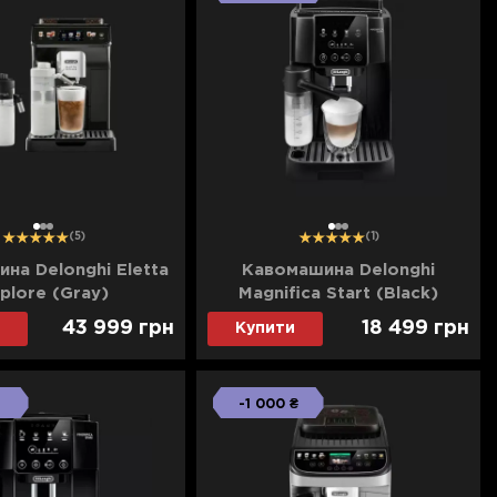
1
2
3
1
2
3
(5)
(1)
на Delonghi Eletta
Кавомашина Delonghi
plore (Gray)
Magnifica Start (Black)
43 999
грн
18 499
грн
Купити
-1 000 ₴