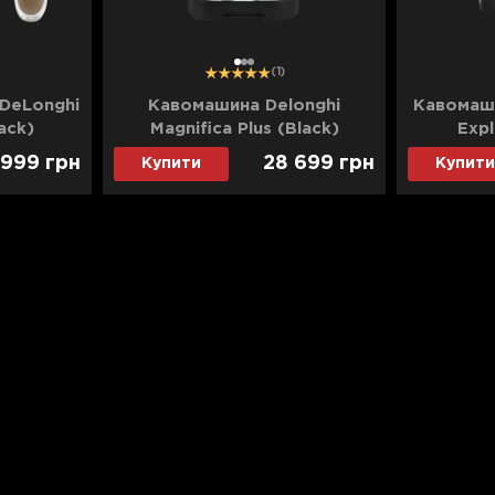
1
2
3
(1)
DeLonghi
Кавомашина Delonghi
Кавомаши
ack)
Magnifica Plus (Black)
Expl
 999
грн
28 699
грн
Купити
Купити