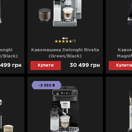
1
2
3
(1)
onghi
Кавомашина Delonghi Rivelia
Кавом
y/Black)
(Green/Black)
Magnif
 499
грн
30 499
грн
Купити
Купити
-3 550 ₴