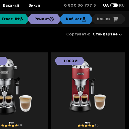
0 800 30 777 5
Вакансії
Викуп
UA
RU
Trade-IN
Ремонт
Кабінет
Кошик
Сортувати:
Стандартне
-1 000 ₴
1
2
3
1
2
3
(1)
(1)