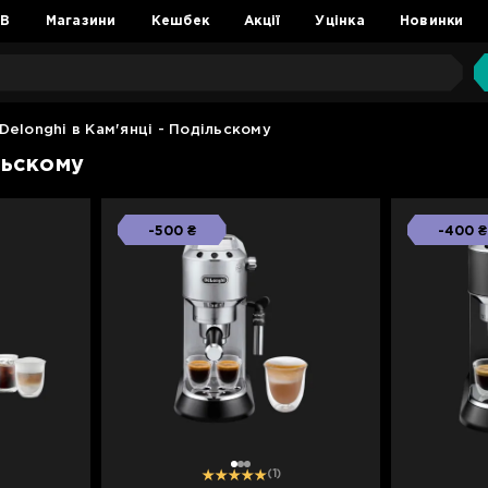
2B
Магазини
Кешбек
Акції
Уцінка
Новинки
elonghi в Кам'янці - Подільскому
льскому
-500 ₴
-400 ₴
1
2
3
(1)