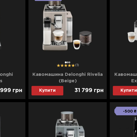
1
2
3
(1)
onghi
Кавомашина Delonghi Rivelia
Кавомаши
s
(Beige)
Ex
ck)
 999
грн
31 799
грн
Купити
Купити
-500 ₴