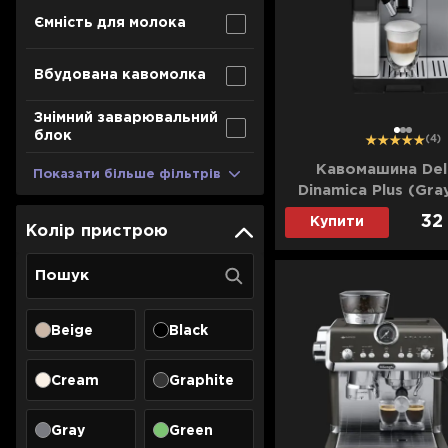
Для телевізорів
Ємність для молока
Мікрохвильові печі
Для проекторів
Вбудована кавомолка
Аксесуари для кавомашин
Для 3D-принтерів
Засоби для чистки
Знімний заварювальний
Термочашки
1
2
3
блок
(4)
Для принтерів
Показати все
>>
Кавомашина Del
Показати більше фільтрів
Dinamica Plus (Gra
Для кавомашин
32
Купити
Колір пристрою
Для кухні
Для пилососів
Beige
Black
Cream
Graphite
Gray
Green