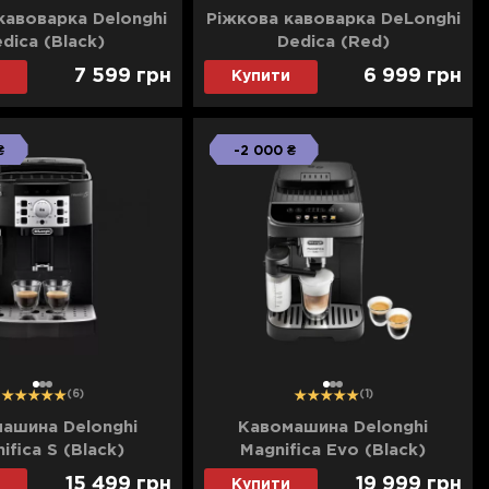
кавоварка Delonghi
Ріжкова кавоварка DeLonghi
dica (Black)
Dedica (Red)
7 599
грн
6 999
грн
Купити
₴
-2 000 ₴
1
2
3
1
2
3
(6)
(1)
ашина Delonghi
Кавомашина Delonghi
ifica S (Black)
Magnifica Evo (Black)
15 499
грн
19 999
грн
Купити