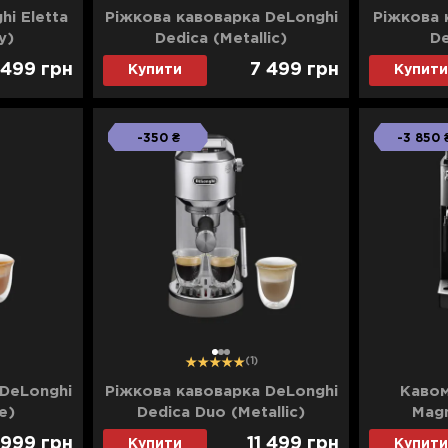
i Eletta
Ріжкова кавоварка DeLonghi
Ріжкова 
y)
Dedica (Metallic)
De
 499
грн
7 499
грн
Купити
Купити
-350 ₴
-3 850 
1
2
3
(1)
DeLonghi
Ріжкова кавоварка DeLonghi
Кавом
e)
Dedica Duo (Metallic)
Magn
(EC890.M)
 999
грн
11 499
грн
Купити
Купити