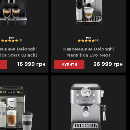
1
2
3
1
2
3
(1)
(4)
ашина Delonghi
Кавомашина Delonghi
ica Start (Black)
Magnifica Evo Next
(Silver/Black)
16 999
грн
26 999
грн
Купити