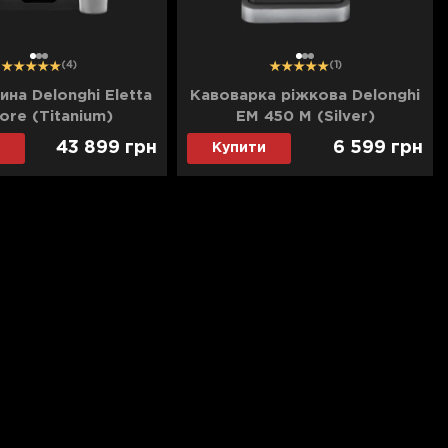
1
2
3
1
2
3
(4)
(1)
на Delonghi Eletta
Кавоварка ріжкова Delonghi
ore (Titanium)
EM 450 M (Silver)
43 899
грн
6 599
грн
Купити