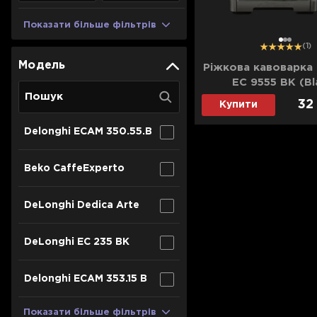
Показати більше фільтрів
1
2
3
(1)
Модель
Ріжкова кавоварка 
EC 9555 BK (Bl
32
Купити
Delonghi ECAM 350.55.B
Beko CaffeExperto
DeLonghi Dedica Arte
DeLonghi EC 235 BK
Delonghi ECAM 353.15 B
Показати більше фільтрів