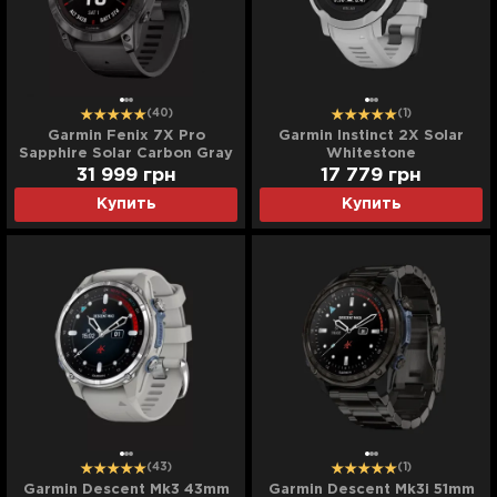
(40)
(1)
Garmin Fenix 7X Pro
Garmin Instinct 2X Solar
Sapphire Solar Carbon Gray
Whitestone
DLC Titanium with Black
31 999
грн
17 779
грн
Band
Купить
Купить
(43)
(1)
Garmin Descent Mk3 43mm
Garmin Descent Mk3i 51mm