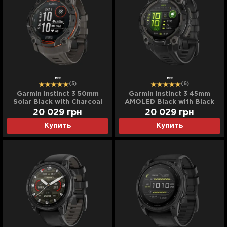
(5)
(6)
Garmin Instinct 3 50mm
Garmin Instinct 3 45mm
Solar Black with Charcoal
AMOLED Black with Black
Band
Band
20 029
грн
20 029
грн
Купить
Купить