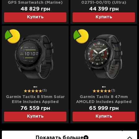
GPS Smartwatch (Marine)
02751-00/01) (Ultra)
(47mm)
48 829
грн
44 399
грн
Купить
Купить
(5)
(1)
Garmin Tactix 8 51mm Solar
Garmin Tactix 8 47mm
Elite Includes Applied
AMOLED Includes Applied
Ballistics Elite Solver (Ultra)
Ballistics Ultralight Solver
76 559
грн
65 999
грн
(Ultra)
Купить
Купить
Показать больше