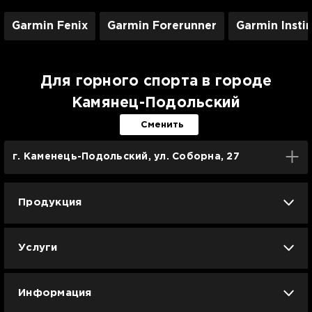
Garmin Fenix
Garmin Forerunner
Garmin Insti
Для горного спорта в городе
Камянец-Подольский
Сменить
г. Каменець-Подольский, ул. Соборна, 27
Продукция
iPhone
iPad
Mac
Apple Watch
Услуги
AirPods
Гаджеты
Аксессуары
Ремонт
Trade IN
Новости
Apple б/у
Арбузное лето
Dyson
Информация