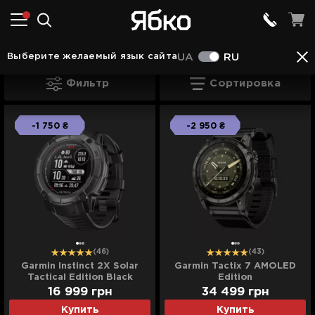
Для горного спорта в Камянце - Подольском
Выберите желаемый язык сайта
UA
RU
Для горного спорта в Камянце - Подо
Фильтр
Сортировка
-1 750 ₴
-2 950 ₴
(46)
(43)
Garmin Instinct 2X Solar
Garmin Tactix 7 AMOLED
Tactical Edition Black
Edition
16 999
грн
34 499
грн
Купить
Купить