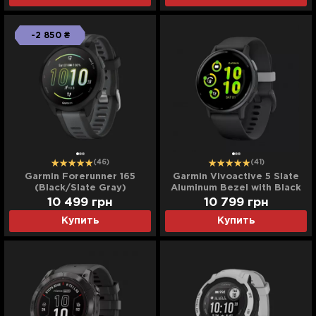
-2 850 ₴
(46)
(41)
Garmin Forerunner 165
Garmin Vivoactive 5 Slate
(Black/Slate Gray)
Aluminum Bezel with Black
Case and Silicone Band
10 499
грн
10 799
грн
Купить
Купить