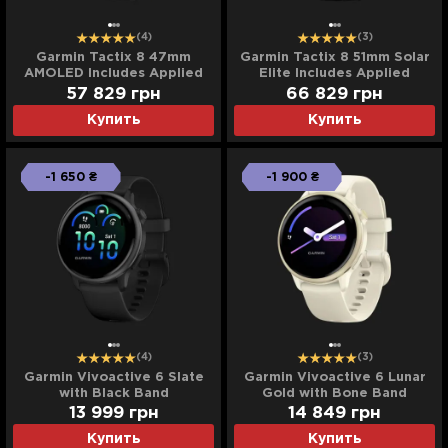
(4)
(3)
Garmin Tactix 8 47mm
Garmin Tactix 8 51mm Solar
AMOLED Includes Applied
Elite Includes Applied
Ballistics Ultralight Solver
Ballistics Elite Solver
57 829
грн
66 829
грн
Купить
Купить
-1 650 ₴
-1 900 ₴
(4)
(3)
Garmin Vivoactive 6 Slate
Garmin Vivoactive 6 Lunar
with Black Band
Gold with Bone Band
13 999
грн
14 849
грн
Купить
Купить