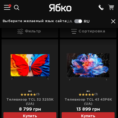
Телевизоры в Камянце - Подольском
Телевизо
Выберите желаемый язык сайта
UA
RU
Телевизоры TCL в Камянце - Подольс
Фильтр
Сортировка
(1)
(1)
Телевизор TCL 32 32S5K
Телевизор TCL 43 43P6K
(UA)
(UA)
8 799
грн
13 899
грн
Купить
Купить