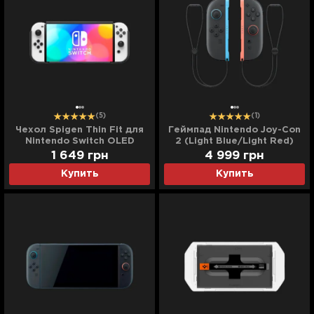
(5)
(1)
Чехол Spigen Thin Fit для
Геймпад Nintendo Joy-Con
Nintendo Switch OLED
2 (Light Blue/Light Red)
(Black)
(UA)
1 649
грн
4 999
грн
Купить
Купить