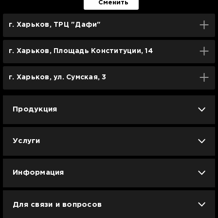
Сменить
г. Харьков, ТРЦ "Дафи"
г. Харьков, Площадь Конституции, 14
г. Харьков, ул. Сумская, 3
Продукция
iPhone
iPad
Mac
Apple Watch
Услуги
AirPods
Гаджеты
Аксессуары
Ремонт
Trade IN
Новости
Apple б/у
Арбузное лето
Dyson
Информация
Смартфоны
Смарт-часы
Вакансии
Для связи и вопросов
Техника для кухни
Техника для дома
Гарантия и сервис Ябко