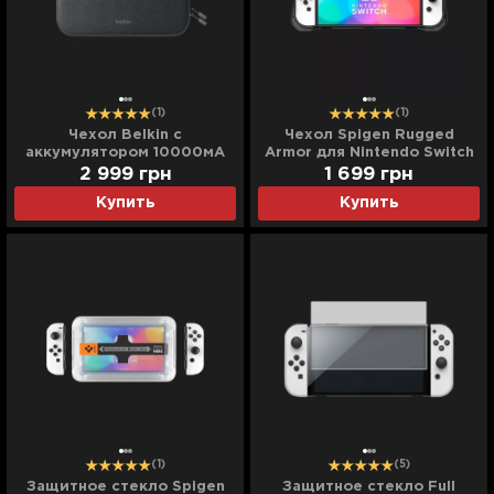
(1)
(1)
Чехол Belkin с
Чехол Spigen Rugged
аккумулятором 10000мА
Armor для Nintendo Switch
для Nintendo Switch 2
OLED (Black)
2 999
грн
1 699
грн
(Charcoal) (ENA001hqCH-
Купить
Купить
V2)
(1)
(5)
Защитное стекло Spigen
Защитное стекло Full