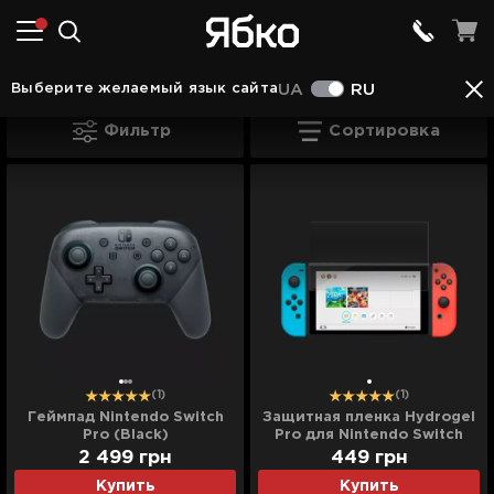
Для Nintendo Switch в Харькове
Выберите желаемый язык сайта
UA
RU
Для Nintendo Switch в Харькове
Фильтр
Сортировка
(1)
(1)
Геймпад Nintendo Switch
Защитная пленка Hydrogel
Pro (Black)
Pro для Nintendo Switch
6.2" (Glossy Clear)
2 499
грн
449
грн
Купить
Купить