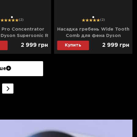
1
1
(2)
(2)
 Pro Concentrator
Насадка гребень Wide Tooth
Dyson Supersonic R
Comb для фена Dyson
Supersonic R
2 999
грн
2 999
грн
Купить
ше