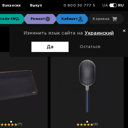
0 800 30 777 5
Вакансии
Выкуп
UA
RU
Trade-IN
Ремонт
Кабинет
Корзина
Изменить язык сайта на
Украинский
Сортировка:
Стандартная
Да
Остаться
1
1
(7)
(8)