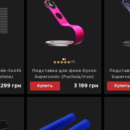
1
2
(6)
ide-tooth
Подставка для фена Dyson
Подстав
chsia)
Supersonic (Fuchsia/Iron)
Superso
 299
грн
3 199
грн
Купить
Купить