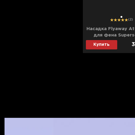
1
(2)
Насадка Flyaway At
для фена Supers
3
Купить