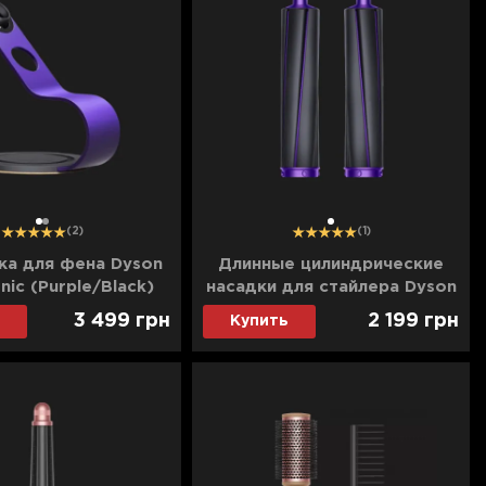
1
2
1
(2)
(1)
ка для фена Dyson
Длинные цилиндрические
nic (Purple/Black)
насадки для стайлера Dyson
Airwrap 20mm (2шт)
3 499
грн
2 199
грн
Купить
(Black/Purple)