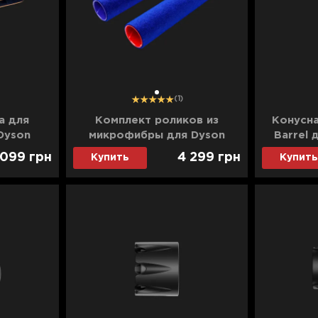
1
(1)
а для
Комплект роликов из
Конусна
Dyson
микрофибры для Dyson
Barrel 
Copper)
WashG1 (973787-02)
(Nic
 099
грн
4 299
грн
Купить
Купить