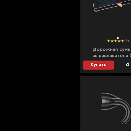
Для телевизоров
Микроволновые печи
Для проекторов
Аксессуары для кофемашин
Для 3D-принтеров
Чистящие средства
Термочашки
1
(4)
Для принтеров
Показать все
>>
Дорожная сумк
выравнивателя 
Для кофемашин
Airstrait (Black/
4
Купить
Для кухни
Для пылесосов