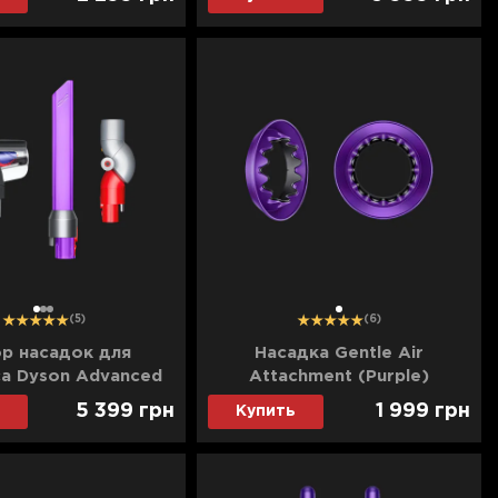
1
2
3
1
(5)
(6)
р насадок для
Насадка Gentle Air
а Dyson Advanced
Attachment (Purple)
Cleaning Kit
5 399
грн
1 999
грн
Купить