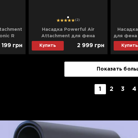
1
(2)
tachment
Насадка Powerful Air
Насадка
onic R
Attachment для фена
для фена 
Supersonic R
 199
грн
2 999
грн
Купить
Купить
Показать боль
1
2
3
4