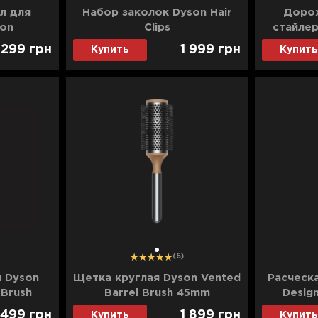
л для
Набор заколок Dyson Hair
Дорож
son
Clips
стайлер
r)
(B
 299
грн
1 999
грн
Купить
Купить
1
(6)
 Dyson
Щетка круглая Dyson Vented
Расческ
 Brush
Barrel Brush 45mm
Desig
)
(Black/Nickel)
(B
 499
грн
1 899
грн
Купить
Купить