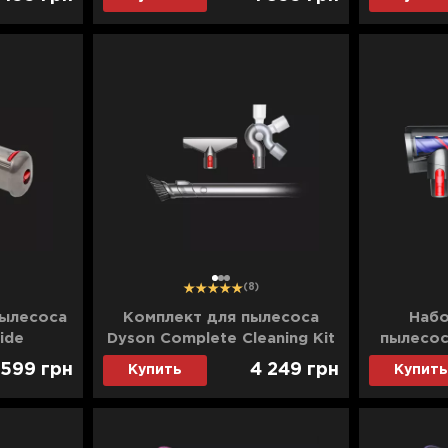
1
2
3
(8)
пылесоса
Комплект для пылесоса
Набо
ide
Dyson Complete Cleaning Kit
пылесос
 599
грн
4 249
грн
Купить
Купить