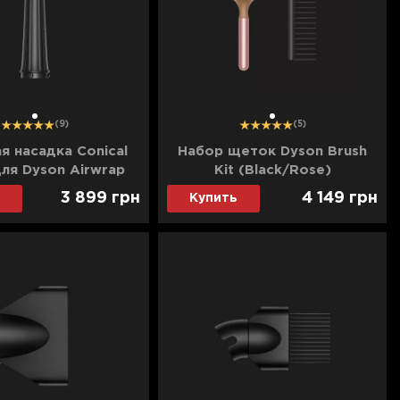
1
1
(9)
(5)
я насадка Conical
Набор щеток Dyson Brush
для Dyson Airwrap
Kit (Black/Rose)
kel/Blush Pink)
3 899
грн
4 149
грн
Купить