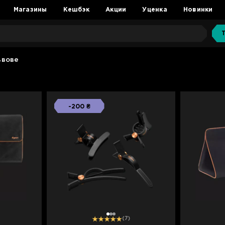
Магазины
Кешбэк
Акции
Уценка
Новинки
ьвове
-200 ₴
1
2
3
(7)