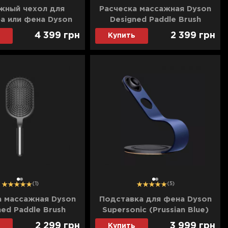
ный чехол для
Расческа массажная Dyson
а или фена Dyson
Designed Paddle Brush
lack/Copper)
(Prussian Blue/Black)
4 399
грн
2 399
грн
Купить
1
2
1
2
(1)
(5)
а массажная Dyson
Подставка для фена Dyson
ned Paddle Brush
Supersonic (Prussian Blue)
lack/Nickel)
2 299
грн
3 999
грн
Купить