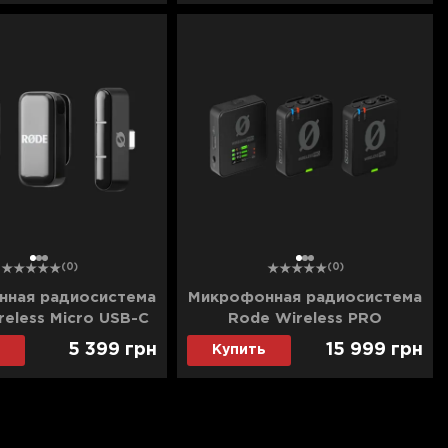
1
2
3
1
2
3
(0)
(0)
ная радиосистема
Микрофонная радиосистема
eless Micro USB-C
Rode Wireless PRO
(Black)
5 399
грн
15 999
грн
Купить