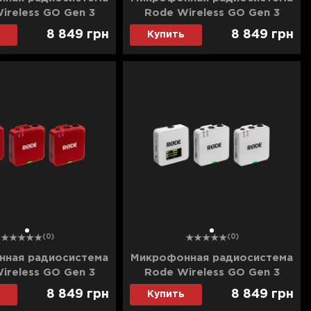
ireless GO Gen 3
Rode Wireless GO Gen 3
(Black)
(Blue)
8 849
грн
8 849
грн
Купить
1
1
(0)
(0)
ная радиосистема
Микрофонная радиосистема
ireless GO Gen 3
Rode Wireless GO Gen 3
(Red)
(White)
8 849
грн
8 849
грн
Купить