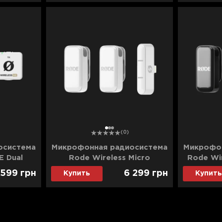
1
2
3
(0)
осистема
Микрофонная радиосистема
Микрофон
E Dual
Rode Wireless Micro
Rode Wir
UALW)
Lightning (White)
 599
грн
6 299
грн
Купить
Купить