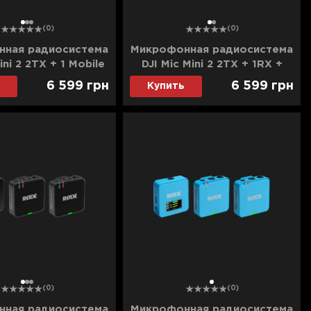
1
2
3
1
2
(0)
(0)
ная радиосистема
Микрофонная радиосистема
ini 2 2TX + 1 Mobile
DJI Mic Mini 2 2TX + 1RX +
 Charging Case
Charging Case
6 599
грн
6 599
грн
Купить
N.00000532.01)
(CP.RN.00000529)
1
2
3
1
(0)
(0)
ная радиосистема
Микрофонная радиосистема