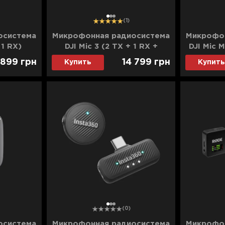
1
2
3
(1)
осистема
Микрофонная радиосистема
Микрофон
 1 RX)
DJI Mic 3 (2 TX + 1 RX +
DJI Mic M
9.01)
Charging Case)
RX +
 899
грн
14 799
грн
Купить
Купить
(CP.RN.00000480.01)
(CP.R
1
2
3
(0)
осистема
Микрофонная радиосистема
Микрофон