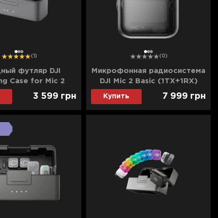
1
2
3
1
2
3
(1)
(0)
ный футляр DJI
Микрофонная радиосистема
ng Case for Mic 2
DJI Mic 2 Basic (1TX+1RX)
N.00000330.01)
(CP.RN.00000327.01)
3 599
грн
7 999
грн
Купить