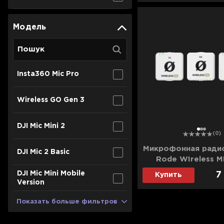
Модель
Insta360 Mic Pro
Wireless GO Gen 3
DJI Mic Mini 2
1
2
3
(0)
Микрофонная ради
DJI Mic 2 Basic
Rode WIreless M
(White) (WIMED
DJI Mic Mini Mobile
7
Купить
Version
Показать больше фильтров