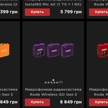
Version (2
Insta360 Mic Air (1 TX + 1 RX)
Rode W
 RX)
 399
грн
5 799
грн
Купить
Купить
8.01)
1
(0)
осистема
Микрофонная радиосистема
Микрофон
 Gen 3
Rode Wireless GO Gen 3
Rode W
(Purple)
 849
грн
8 849
грн
Купить
Купить