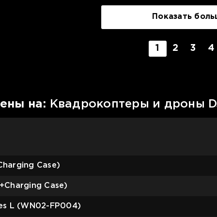
Показать боль
1
2
3
4
ены на:
Квадрокоптеры и дроны D
harging Case)
+Charging Case)
les L (WN02-FP004)