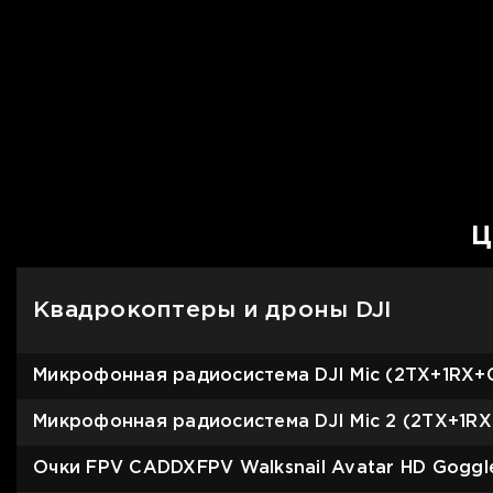
Ц
Квадрокоптеры и дроны DJI
Микрофонная радиосистема DJI Mic (2TX+1RX+C
Микрофонная радиосистема DJI Mic 2 (2TX+1RX
Очки FPV CADDXFPV Walksnail Avatar HD Gogg