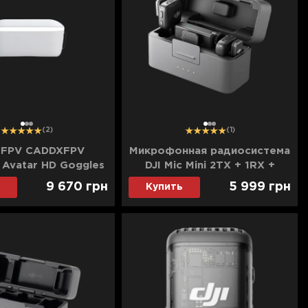
1
2
3
1
2
3
(2)
(1)
 FPV CADDXFPV
Микрофонная радиосистема
l Avatar HD Goggles
DJI Mic Mini 2TX + 1RX +
(WN02-FP004)
Charging Case
9 670
грн
5 999
грн
Купить
(CP.RN.00000433.01)