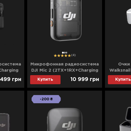
1
2
3
(4)
осистема
Микрофонная радиосистема
Очки
Charging
DJI Mic 2 (2TX+1RX+Charging
Walksnai
Case)
L 
 499
грн
10 999
грн
Купить
Купить
-200 ₴