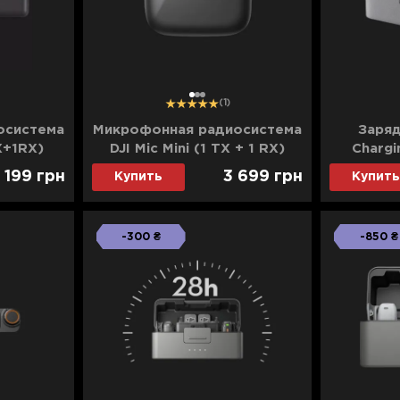
1
2
3
(1)
осистема
Микрофонная радиосистема
Заряд
X+1RX)
DJI Mic Mini (1 TX + 1 RX)
Chargi
(CP.RN.00000432.01)
(CP.R
 199
грн
3 699
грн
Купить
Купить
-300 ₴
-850 ₴