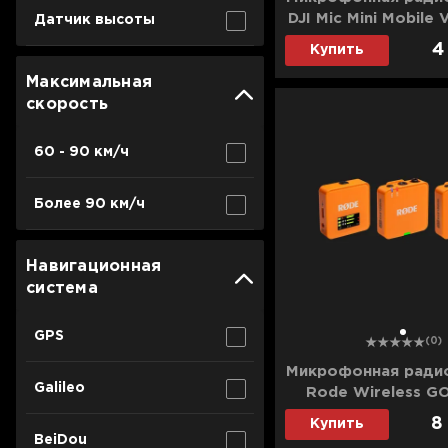
Для телевизоров
DJI Mic Mini Mobile 
Датчик высоты
Микроволновые печи
TX + 1 Mobile
4
Купить
Для проекторов
(CP.RN.0000045
Аксессуары для кофемашин
Максимальная
Для 3D-принтеров
скорость
Чистящие средства
Термочашки
60 - 90 км/ч
Для принтеров
Показать все
>>
Для кофемашин
Более 90 км/ч
Для кухни
Навигационная
система
Для пылесосов
GPS
1
(0)
Микрофонная ради
Galileo
Rode Wireless GO
(Orange)
8
Купить
BeiDou