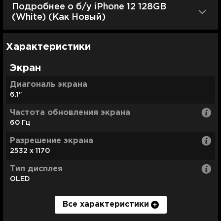
Подробнее о б/у iPhone 12 128GB
(White) (Как Новый)
Характеристики
Экран
Диагональ экрана
6.1"
Частота обновления экрана
60 Гц
Разрешение экрана
2532 х 1170
Тип дисплея
OLED
Все характеристики
Процессор
Объем памяти
Количество SIM-карт
Оперативная память
Разрешение видео
Сенсоры
Вес
Время автономной работы
Операционная система
Гарантия
Комплектация