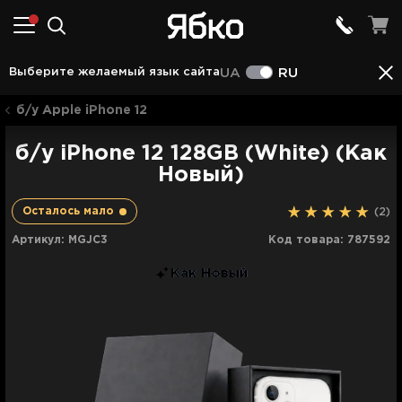
Аксессуары
Описание
Характеристики
Отз
Выберите желаемый язык сайта
UA
RU
б/у Apple iPhone 12
б/у iPhone 12 128GB (White) (Как
Новый)
Осталось мало
(2)
Артикул:
MGJC3
Код товара:
787592
Как Новый