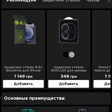
Рекомендуем
Защитное стекло
Чехлы
Ре
Защитное стекло 9:42
Защитное стекло
Чехол S
BlackSide для iPhone
ACHILLES для камеры
Hybrid для
12 Pro/12
iPhone 11/12/12mini
Pro 
1 149
349
1 1
грн
грн
(Black)
Добавить
Добавить
Доб
Основные преимущества: